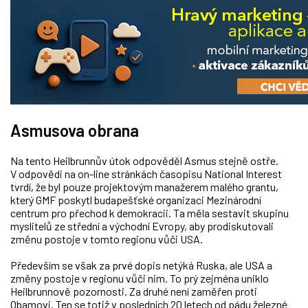
Asmusova obrana
Na tento Heilbrunnův útok odpověděl Asmus stejně ostře.
V odpovědi na on-line stránkách časopisu National Interest
tvrdí, že byl pouze projektovým manažerem malého grantu,
který GMF poskytl budapešťské organizaci Mezinárodní
centrum pro přechod k demokracii. Ta měla sestavit skupinu
myslitelů ze střední a východní Evropy, aby prodiskutovali
změnu postoje v tomto regionu vůči USA.
Především se však za prvé dopis netýká Ruska, ale USA a
změny postoje v regionu vůči nim. To prý zejména uniklo
Heilbrunnově pozornosti. Za druhé není zaměřen proti
Obamovi. Ten se totiž v posledních 20 letech od pádu železné