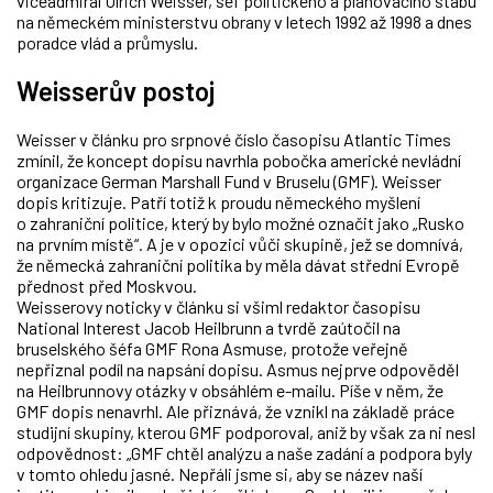
viceadmirál Ulrich Weisser, šéf politického a plánovacího štábu
na německém ministerstvu obrany v letech 1992 až 1998 a dnes
poradce vlád a průmyslu.
Weisserův postoj
Weisser v článku pro srpnové číslo časopisu Atlantic Times
zmínil, že koncept dopisu navrhla pobočka americké nevládní
organizace German Marshall Fund v Bruselu (GMF). Weisser
dopis kritizuje. Patří totiž k proudu německého myšlení
o zahraniční politice, který by bylo možné označit jako „Rusko
na prvním místě“. A je v opozici vůči skupině, jež se domnívá,
že německá zahraniční politika by měla dávat střední Evropě
přednost před Moskvou.
Weisserovy noticky v článku si všiml redaktor časopisu
National Interest Jacob Heilbrunn a tvrdě zaútočil na
bruselského šéfa GMF Rona Asmuse, protože veřejně
nepřiznal podíl na napsání dopisu. Asmus nejprve odpověděl
na Heilbrunnovy otázky v obsáhlém e-mailu. Píše v něm, že
GMF dopis nenavrhl. Ale přiznává, že vznikl na základě práce
studijní skupiny, kterou GMF podporoval, aniž by však za ni nesl
odpovědnost: „GMF chtěl analýzu a naše zadání a podpora byly
v tomto ohledu jasné. Nepřáli jsme si, aby se název naší