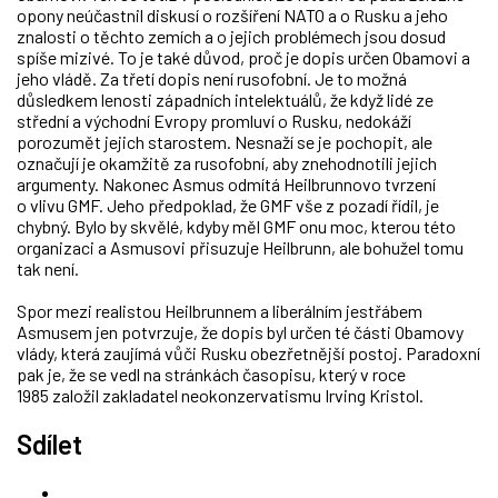
opony neúčastnil diskusí o rozšíření NATO a o Rusku a jeho
znalosti o těchto zemích a o jejich problémech jsou dosud
spíše mizivé. To je také důvod, proč je dopis určen Obamovi a
jeho vládě. Za třetí dopis není rusofobní. Je to možná
důsledkem lenosti západních intelektuálů, že když lidé ze
střední a východní Evropy promluví o Rusku, nedokáží
porozumět jejich starostem. Nesnaží se je pochopit, ale
označují je okamžitě za rusofobní, aby znehodnotili jejich
argumenty. Nakonec Asmus odmítá Heilbrunnovo tvrzení
o vlivu GMF. Jeho předpoklad, že GMF vše z pozadí řídil, je
chybný. Bylo by skvělé, kdyby měl GMF onu moc, kterou této
organizaci a Asmusovi přisuzuje Heilbrunn, ale bohužel tomu
tak není.
Spor mezi realistou Heilbrunnem a liberálním jestřábem
Asmusem jen potvrzuje, že dopis byl určen té části Obamovy
vlády, která zaujímá vůči Rusku obezřetnější postoj. Paradoxní
pak je, že se vedl na stránkách časopisu, který v roce
1985 založil zakladatel neokonzervatismu Irving Kristol.
Sdílet