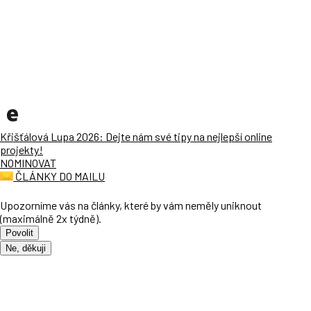
Křišťálová Lupa 2026: Dejte nám své tipy na nejlepší online
projekty!
NOMINOVAT
ČLÁNKY DO MAILU
Upozorníme vás na články, které by vám neměly uniknout
(maximálně 2x týdně).
Povolit
Ne, děkuji