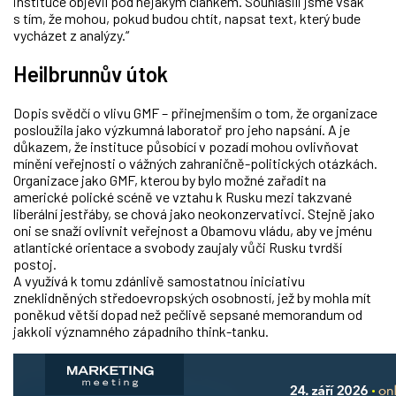
instituce objevil pod nějakým článkem. Souhlasili jsme však
s tím, že mohou, pokud budou chtít, napsat text, který bude
vycházet z analýzy.“
Heilbrunnův útok
Dopis svědčí o vlivu GMF – přinejmenším o tom, že organizace
posloužila jako výzkumná laboratoř pro jeho napsání. A je
důkazem, že instituce působící v pozadí mohou ovlivňovat
mínění veřejnosti o vážných zahraničně-politických otázkách.
Organizace jako GMF, kterou by bylo možné zařadit na
americké polické scéně ve vztahu k Rusku mezi takzvané
liberální jestřáby, se chová jako neokonzervativci. Stejně jako
oni se snaží ovlivnit veřejnost a Obamovu vládu, aby ve jménu
atlantické orientace a svobody zaujaly vůči Rusku tvrdší
postoj.
A využívá k tomu zdánlivě samostatnou iniciativu
zneklidněných středoevropských osobností, jež by mohla mít
poněkud větší dopad než pečlivě sepsané memorandum od
jakkoli významného západního think-tanku.