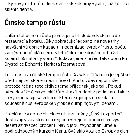
Díky novým strojům dnes světelské sklárny vyrábějí až 150 tisíc
sklenic denně.
Čínské tempo růstu
Dalším tahounem růstu je vstup na trh dodávek sklenic do
restaurací a hotelů. „Díky pokračující expanzi na nové trhy,
navýšení výrobních kapacit, modernizaci výroby i růstu počtu
zaměstnanců plánujeme v letošním roce dosáhnout tržeb
kolem 1,35 miliardy korun,“ dodává generální ředitelka podniku
Crystalite Bohemia Markéta Rosmusová.
To je doslova čínské tempo růstu. Avšak o Číňanech je lepší se
před majiteli skláren nezmiňovat. Ani to však nepomůže,
protože řeč na toto citlivé téma přijde tak jako tak. Pokud
něco dokáže českým sklářům zkazit radost z podnikání, tak je
to východoasijská velmoc, která okopíruje, co se dá, a
současně dusí evropské výrobce dumpingovými cenami.
Problém je v dotacích, clech a kurzu měny. „Čínští exportéři
dostávají v závislosti na regionu veřejnou podporu ve výši
deseti až dvaceti procent. Navíc jsou zvýhodněni uměle
podhodnoceným kurzem jüanu. Své sklo vozí do Evropy s clem