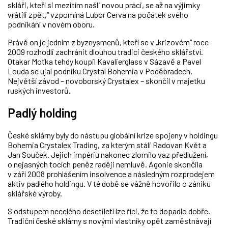
skláři, kteří si mezitím našli novou práci, se až na výjimky
vrátili zpět,“ vzpomíná Lubor Cerva na počátek svého
podnikání v novém oboru.
Právě on je jedním z byznysmenů, kteří se v „krizovém“ roce
2009 rozhodli zachránit dlouhou tradici českého sklářství.
Otakar Moťka tehdy koupil Kavalierglass v Sázavě a Pavel
Louda se ujal podniku Crystal Bohemia v Poděbradech.
Největší závod – novoborský Crystalex – skončil v majetku
ruských investorů.
Padlý holding
České sklárny byly do nástupu globální krize spojeny v holdingu
Bohemia Crystalex Trading, za kterým stáli Radovan Květ a
Jan Souček. Jejich impériu nakonec zlomilo vaz předlužení,
o nejasných tocích peněz raději nemluvě. Agonie skončila
v září 2008 prohlášením insolvence a následným rozprodejem
aktiv padlého holdingu. V té době se vážně hovořilo o zániku
sklářské výroby.
S odstupem necelého desetiletí lze říci, že to dopadlo dobře.
Tradiční české sklárny s novými vlastníky opět zaměstnávají