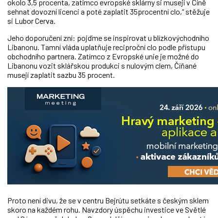
okolo 3,5 procenta, zatímco evropské sklárny si musejí v Číně
sehnat dovozní licenci a poté zaplatit 35procentní clo,“ stěžuje
si Lubor Cerva.
Jeho doporučení zní: pojďme se inspirovat u blízkovýchodního
Libanonu. Tamní vláda uplatňuje reciproční clo podle přístupu
obchodního partnera. Zatímco z Evropské unie je možné do
Libanonu vozit sklářskou produkci s nulovým clem, Číňané
musejí zaplatit sazbu 35 procent.
Proto není divu, že se v centru Bejrútu setkáte s českým sklem
skoro na každém rohu. Navzdory úspěchu investice ve Světlé