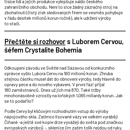
tisíce lidí a jejich produkce vylepšuje saldo českého
zahraničního obchodu. Není to sice žádný zázračný stroj na
zbohatnutí (čistý zisk sledovaných firem se vesměs pohybuje
v řádu desítek milionů korun ročně), ale k udržení výroby
to stačí.
Přečtěte si rozhovor
s Luborem Cervou,
šéfem Crystalite Bohemia
Odkoupení závodu ve Světlé nad Sázavou od konkurzního
správce vyšlo Lubora Cervu na 160 milionů korun. Zhruba
stejnou částku musel dát do obnovení výroby, tedy hlavně do
opravy pece a do nového vybavení. V první fázi přijal
180 zaměstnanců. Dnes už jich má 870. Také tržby
mnohonásobně vzrostly na loňských 1,065 miliardy korun. Jak
se to podařilo?
Podle Cervy byl klíčovým rozhodnutím vstup do výroby
nápojového skla. Zatímco lisované vázy ve velkém vyrábějí
Číňané -a ještě své kopie drze vyvážejí do světa pod značkou
evropských výrobců -, sklenice jim zatím tolik nejdou od ruky.