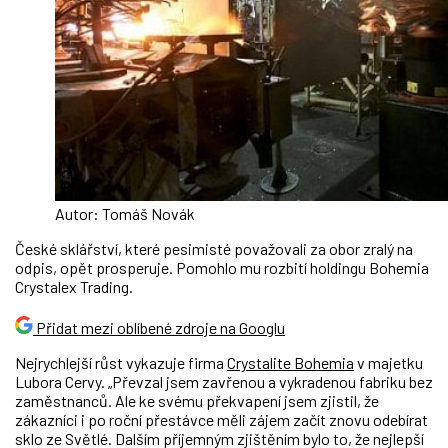
Autor: Tomáš Novák
České sklářství, které pesimisté považovali za obor zralý na
odpis, opět prosperuje. Pomohlo mu rozbití holdingu Bohemia
Crystalex Trading.
Přidat mezi oblíbené zdroje na Googlu
Nejrychlejší růst vykazuje firma
Crystalite Bohemia
v majetku
Lubora Cervy. „Převzal jsem zavřenou a vykradenou fabriku bez
zaměstnanců. Ale ke svému překvapení jsem zjistil, že
zákazníci i po roční přestávce měli zájem začít znovu odebírat
sklo ze Světlé. Dalším příjemným zjištěním bylo to, že nejlepší