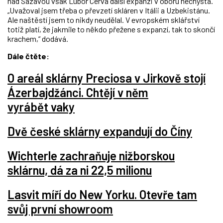
nad Sázavou však Lubor Cerva další expanzi v oboru nechystá.
„Uvažoval jsem třeba o převzetí skláren v Itálii a Uzbekistánu.
Ale naštěstí jsem to nikdy neudělal. V evropském sklářství
totiž platí, že jakmile to někdo přežene s expanzí, tak to skončí
krachem,“ dodává.
Dále čtěte:
O areál sklárny Preciosa v Jirkově stojí
Ázerbajdžánci. Chtějí v něm
vyrábět vaky
Dvě české sklárny expandují do Číny
Wichterle zachraňuje nižborskou
sklárnu, dá za ni 22,5 milionu
Lasvit míří do New Yorku. Otevře tam
svůj první showroom