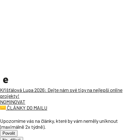
Křišťálová Lupa 2026: Dejte nám své tipy na nejlepší online
projekty!
NOMINOVAT
ČLÁNKY DO MAILU
Upozorníme vás na články, které by vám neměly uniknout
(maximálně 2x týdně).
Povolit