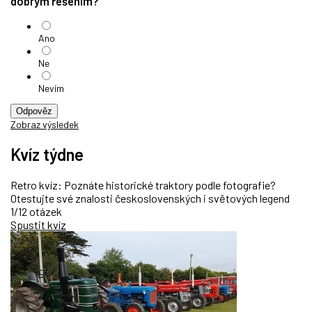
dobrým řešením?
Ano
Ne
Nevím
Odpověz
Zobraz výsledek
Kvíz týdne
Retro kvíz: Poznáte historické traktory podle fotografie?
Otestujte své znalosti československých i světových legend
1/12 otázek
Spustit kvíz