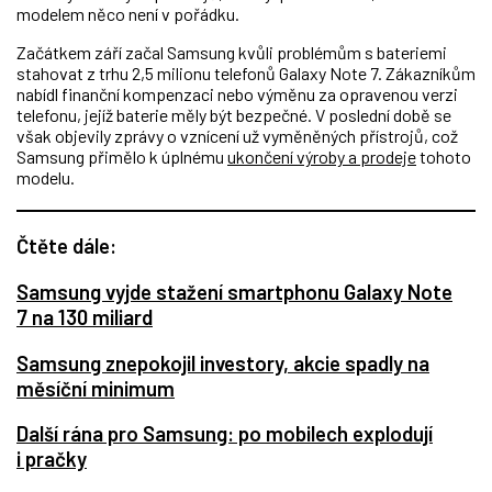
modelem něco není v pořádku.
Začátkem září začal Samsung kvůli problémům s bateriemi
stahovat z trhu 2,5 milionu telefonů Galaxy Note 7. Zákazníkům
nabídl finanční kompenzaci nebo výměnu za opravenou verzi
telefonu, jejíž baterie měly být bezpečné. V poslední době se
však objevily zprávy o vznícení už vyměněných přístrojů, což
Samsung přimělo k úplnému
ukončení výroby a prodeje
tohoto
modelu.
Čtěte dále:
Samsung vyjde stažení smartphonu Galaxy Note
7 na 130 miliard
Samsung znepokojil investory, akcie spadly na
měsíční minimum
Další rána pro Samsung: po mobilech explodují
i pračky