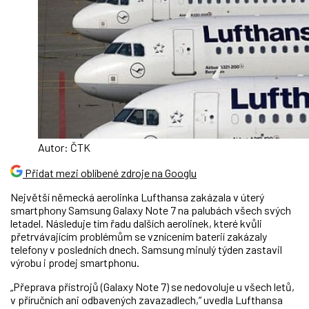
Autor: ČTK
Přidat mezi oblíbené zdroje na Googlu
Největší německá aerolinka Lufthansa zakázala v úterý
smartphony Samsung Galaxy Note 7 na palubách všech svých
letadel. Následuje tím řadu dalších aerolinek, které kvůli
přetrvávajícím problémům se vznícením baterií zakázaly
telefony v posledních dnech. Samsung minulý týden zastavil
výrobu i prodej smartphonu.
„Přeprava přístrojů (Galaxy Note 7) se nedovoluje u všech letů,
v příručních ani odbavených zavazadlech,“ uvedla Lufthansa