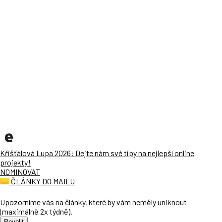
Křišťálová Lupa 2026: Dejte nám své tipy na nejlepší online
projekty!
NOMINOVAT
ČLÁNKY DO MAILU
Upozorníme vás na články, které by vám neměly uniknout
(maximálně 2x týdně).
Povolit