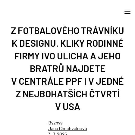
Z FOTBALOVÉHO TRÁVNÍKU
K DESIGNU. KLIKY RODINNÉ
FIRMY IVO ULICHA A JEHO
BRATRŮ NAJDETE
V CENTRÁLE PPF I V JEDNÉ
Z NEJBOHATŠÍCH ČTVRTÍ
V USA
Byznys
Jana Chuchvalcová
3. 7. 2025