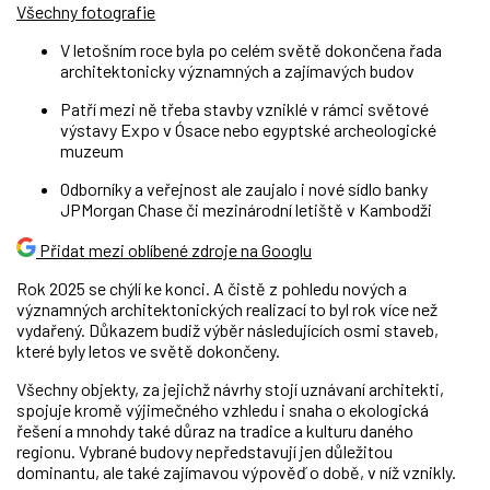
Všechny fotografie
V letošním roce byla po celém světě dokončena řada
architektonicky významných a zajímavých budov
Patří mezi ně třeba stavby vzniklé v rámci světové
výstavy Expo v Ósace nebo egyptské archeologické
muzeum
Odborníky a veřejnost ale zaujalo i nové sídlo banky
JPMorgan Chase či mezinárodní letiště v Kambodži
Přidat mezi oblíbené zdroje na Googlu
Rok 2025 se chýlí ke konci. A čistě z pohledu nových a
významných architektonických realizací to byl rok více než
vydařený. Důkazem budiž výběr následujících osmi staveb,
které byly letos ve světě dokončeny.
Všechny objekty, za jejichž návrhy stojí uznávaní architekti,
spojuje kromě výjimečného vzhledu i snaha o ekologická
řešení a mnohdy také důraz na tradice a kulturu daného
regionu. Vybrané budovy nepředstavují jen důležitou
dominantu, ale také zajímavou výpověď o době, v níž vznikly.