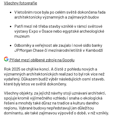
Všechny fotografie
V letošním roce byla po celém světě dokončena řada
architektonicky významných a zajímavých budov
Patří mezi ně třeba stavby vzniklé v rámci světové
výstavy Expo v Ósace nebo egyptské archeologické
muzeum
Odborníky a veřejnost ale zaujalo i nové sídlo banky
JPMorgan Chase či mezinárodní letiště v Kambodži
Přidat mezi oblíbené zdroje na Googlu
Rok 2025 se chýlí ke konci. A čistě z pohledu nových a
významných architektonických realizací to byl rok více než
vydařený. Důkazem budiž výběr následujících osmi staveb,
které byly letos ve světě dokončeny.
Všechny objekty, za jejichž návrhy stojí uznávaní architekti,
spojuje kromě výjimečného vzhledu i snaha o ekologická
řešení a mnohdy také důraz na tradice a kulturu daného
regionu. Vybrané budovy nepředstavují jen důležitou
dominantu, ale také zajímavou výpověď o době, v níž vznikly.