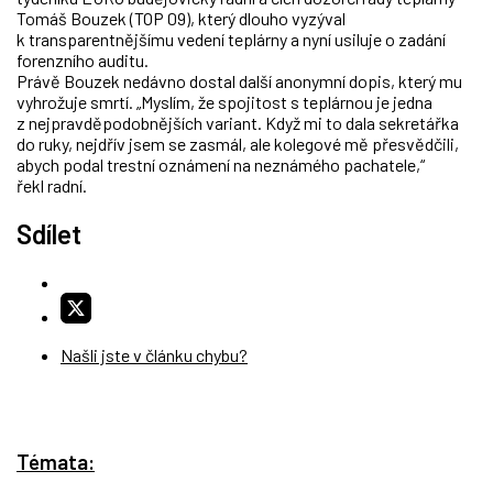
Tomáš Bouzek (TOP 09), který dlouho vyzýval
k transparentnějšímu vedení teplárny a nyní usiluje o zadání
forenzního auditu.
Právě Bouzek nedávno dostal další anonymní dopis, který mu
vyhrožuje smrtí. „Myslím, že spojitost s teplárnou je jedna
z nejpravděpodobnějších variant. Když mi to dala sekretářka
do ruky, nejdřív jsem se zasmál, ale kolegové mě přesvědčili,
abych podal trestní oznámení na neznámého pachatele,“
řekl radní.
Sdílet
Našli jste v článku chybu?
Témata: