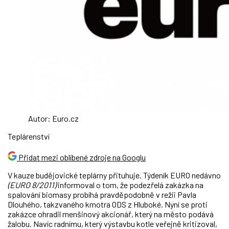
Autor: Euro.cz
Teplárenství
Přidat mezi oblíbené zdroje na Googlu
V kauze budějovické teplárny přituhuje. Týdeník EURO nedávno
(EURO 8/2011)
informoval o tom, že podezřelá zakázka na
spalování biomasy probíhá pravděpodobně v režii Pavla
Dlouhého, takzvaného kmotra ODS z Hluboké. Nyní se proti
zakázce ohradil menšinový akcionář, který na město podává
žalobu. Navíc radnímu, který výstavbu kotle veřejně kritizoval,