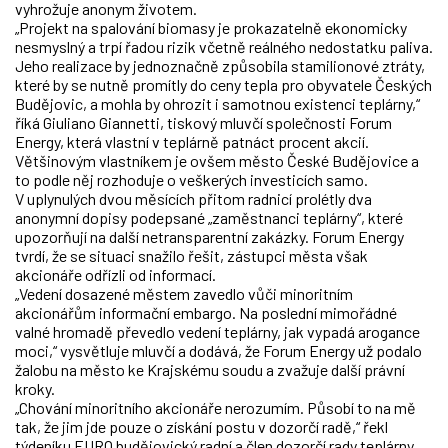
vyhrožuje anonym životem.
„Projekt na spalování biomasy je prokazatelně ekonomicky
nesmyslný a trpí řadou rizik včetně reálného nedostatku paliva.
Jeho realizace by jednoznačně způsobila stamilionové ztráty,
které by se nutně promítly do ceny tepla pro obyvatele Českých
Budějovic, a mohla by ohrozit i samotnou existenci teplárny,“
říká Giuliano Giannetti, tiskový mluvčí společnosti Forum
Energy, která vlastní v teplárně patnáct procent akcií.
Většinovým vlastníkem je ovšem město České Budějovice a
to podle něj rozhoduje o veškerých investicích samo.
V uplynulých dvou měsících přitom radnicí prolétly dva
anonymní dopisy podepsané „zaměstnanci teplárny“, které
upozorňují na další netransparentní zakázky. Forum Energy
tvrdí, že se situaci snažilo řešit, zástupci města však
akcionáře odřízli od informací.
„Vedení dosazené městem zavedlo vůči minoritním
akcionářům informační embargo. Na poslední mimořádné
valné hromadě převedlo vedení teplárny, jak vypadá arogance
moci,“ vysvětluje mluvčí a dodává, že Forum Energy už podalo
žalobu na město ke Krajskému soudu a zvažuje další právní
kroky.
„Chování minoritního akcionáře nerozumím. Působí to na mě
tak, že jim jde pouze o získání postu v dozorčí radě,“ řekl
týdeníku EURO budějovický radní a člen dozorčí rady teplárny