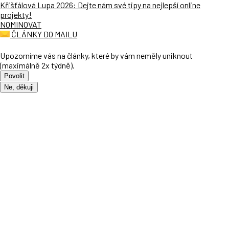
Křišťálová Lupa 2026: Dejte nám své tipy na nejlepší online
projekty!
NOMINOVAT
ČLÁNKY DO MAILU
Upozorníme vás na články, které by vám neměly uniknout
(maximálně 2x týdně).
Povolit
Ne, děkuji