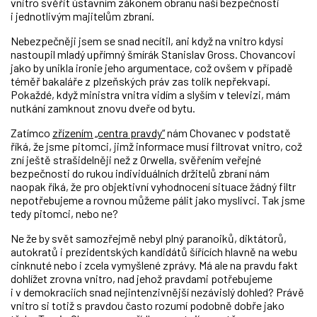
vnitro svěřit ústavním zákonem obranu naší bezpečnosti
i jednotlivým majitelům zbraní.
Nebezpečněji jsem se snad necítil, ani když na vnitro kdysi
nastoupil mladý upřímný šmírák Stanislav Gross. Chovancovi
jako by unikla ironie jeho argumentace, což ovšem v případě
téměř bakaláře z plzeňských práv zas tolik nepřekvapí.
Pokaždé, když ministra vnitra vidím a slyším v televizi, mám
nutkání zamknout znovu dveře od bytu.
Zatímco
zřízením „centra pravdy“
nám Chovanec v podstatě
říká, že jsme pitomci, jimž informace musí filtrovat vnitro, což
zní ještě strašidelněji než z Orwella, svěřením veřejné
bezpečnosti do rukou individuálních držitelů zbraní nám
naopak říká, že pro objektivní vyhodnocení situace žádný filtr
nepotřebujeme a rovnou můžeme pálit jako myslivci. Tak jsme
tedy pitomci, nebo ne?
Ne že by svět samozřejmě nebyl plný paranoiků, diktátorů,
autokratů i prezidentských kandidátů šířících hlavně na webu
cinknuté nebo i zcela vymyšlené zprávy. Má ale na pravdu fakt
dohlížet zrovna vnitro, nad jehož pravdami potřebujeme
i v demokraciích snad nejintenzivnější nezávislý dohled? Právě
vnitro si totiž s pravdou často rozumí podobně dobře jako