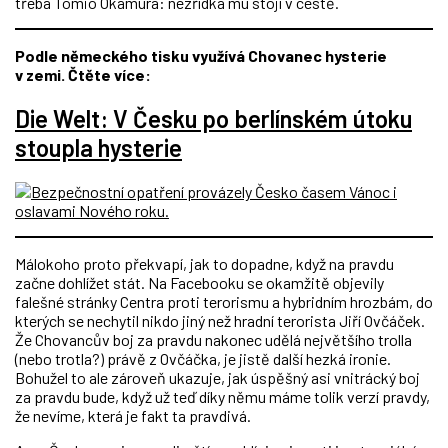
třeba Tomio Okamura: nezřídka mu stojí v cestě.
Podle německého tisku využívá Chovanec hysterie
v zemi. Čtěte více:
Die Welt: V Česku po berlínském útoku
stoupla hysterie
Málokoho proto překvapí, jak to dopadne, když na pravdu
začne dohlížet stát. Na Facebooku se okamžitě objevily
falešné stránky Centra proti terorismu a hybridním hrozbám, do
kterých se nechytil nikdo jiný než hradní terorista Jiří Ovčáček.
Že Chovancův boj za pravdu nakonec udělá největšího trolla
(nebo trotla?) právě z Ovčáčka, je jistě další hezká ironie.
Bohužel to ale zároveň ukazuje, jak úspěšný asi vnitrácký boj
za pravdu bude, když už teď díky němu máme tolik verzí pravdy,
že nevíme, která je fakt ta pravdivá.