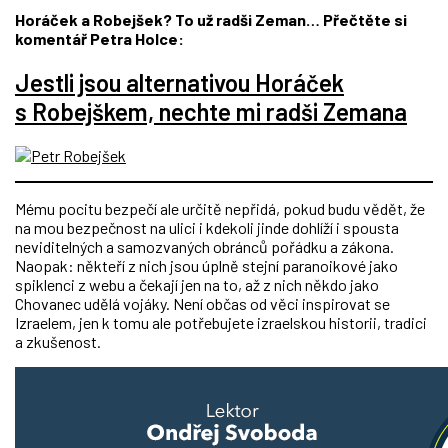
Horáček a Robejšek? To už radši Zeman… Přečtěte si
komentář Petra Holce:
Jestli jsou alternativou Horáček
s Robejškem, nechte mi radši Zemana
Mému pocitu bezpečí ale určitě nepřidá, pokud budu vědět, že
na mou bezpečnost na ulici i kdekoli jinde dohlíží i spousta
neviditelných a samozvaných obránců pořádku a zákona.
Naopak: někteří z nich jsou úplně stejní paranoikové jako
spiklenci z webu a čekají jen na to, až z nich někdo jako
Chovanec udělá vojáky. Není občas od věci inspirovat se
Izraelem, jen k tomu ale potřebujete izraelskou historii, tradici
a zkušenost.