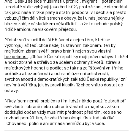
Ano, Česku se sice muslimští uprchlíci, migranti i potenciální
teroristé stále vyhýbají jako čert kříži, protože ani je nic neděsí
tak jako naše mrzké platy a státní podpora, v lidech ale přesto
vzbuzují čím dál větší strach a obavy, že i u nás jednou nějaký
blázen zabije náklaďákem několik lidí – a že to nebude polský
řidič kamionu na vlakovém přejezdu.
Ministr vnitra ucítil další PR šanci a nejen těm, kteří se
vyzbrojují až teď, chce nadejít ústavním zákonem: ten by
majitelům zbraní svěřil právo bránit nejen svou vlastní
bezpečnost
. „Občané České republiky mají právo nabývat, držet
a nosit zbraně a střelivo za účelem ochrany životů, zdraví a
majetkových hodnot a podílet se tak na zajišťování vnitřního
pořádku a bezpečnosti a ochraně územní celistvosti,
svrchovanosti a demokratických základů České republiky,“ zní
nevinná větička, jak by pravil klasik, jíž chce vnitro dostat do
ústavy.
Nikdy jsem neměl problém s tím, když někdo použije zbraň při
své vlastní obraně nebo ochraně vlastního majetku; zákon
dodržující občan vždy musí mít přednost před tím, kdo se ho
rozhodl porušit tím, že vás třeba oloupí. Ostatně jak říká
i Chovanec: policie ani armáda nemůžou být všude.