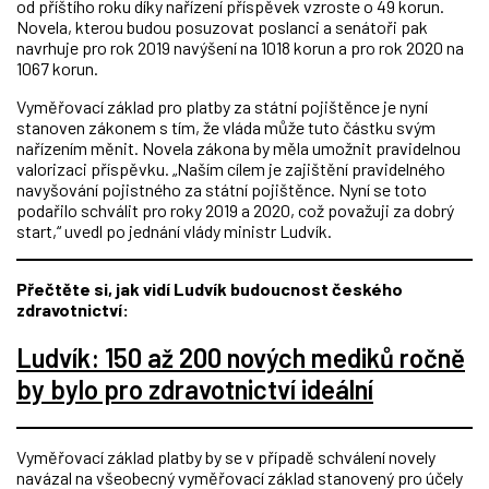
od příštího roku díky nařízení příspěvek vzroste o 49 korun.
Novela, kterou budou posuzovat poslanci a senátoři pak
navrhuje pro rok 2019 navýšení na 1018 korun a pro rok 2020 na
1067 korun.
Vyměřovací základ pro platby za státní pojištěnce je nyní
stanoven zákonem s tím, že vláda může tuto částku svým
nařízením měnit. Novela zákona by měla umožnit pravidelnou
valorizaci příspěvku. „Naším cílem je zajištění pravidelného
navyšování pojistného za státní pojištěnce. Nyní se toto
podařilo schválit pro roky 2019 a 2020, což považuji za dobrý
start,“ uvedl po jednání vlády ministr Ludvík.
Přečtěte si, jak vidí Ludvík budoucnost českého
zdravotnictví:
Ludvík: 150 až 200 nových mediků ročně
by bylo pro zdravotnictví ideální
Vyměřovací základ platby by se v případě schválení novely
navázal na všeobecný vyměřovací základ stanovený pro účely