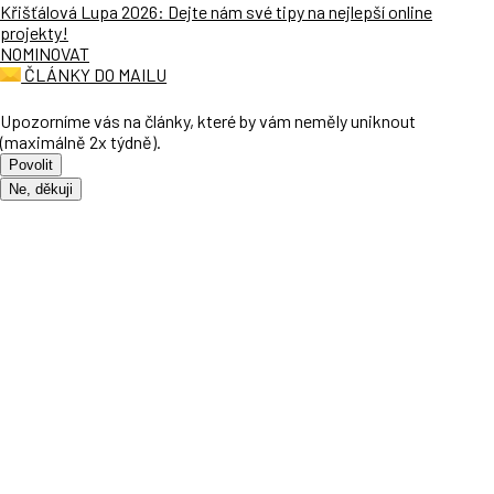
Křišťálová Lupa 2026: Dejte nám své tipy na nejlepší online
projekty!
NOMINOVAT
ČLÁNKY DO MAILU
Upozorníme vás na články, které by vám neměly uniknout
(maximálně 2x týdně).
Povolit
Ne, děkuji