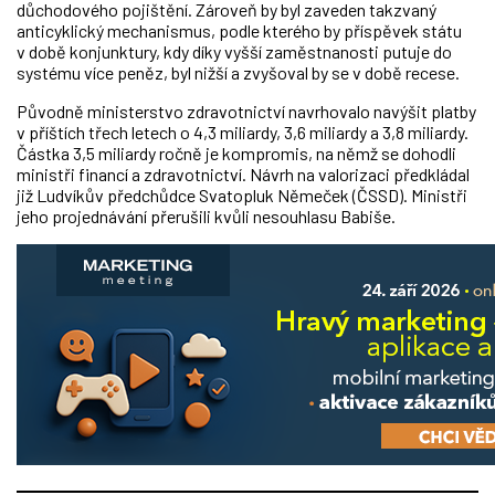
důchodového pojištění. Zároveň by byl zaveden takzvaný
anticyklický mechanismus, podle kterého by příspěvek státu
v době konjunktury, kdy díky vyšší zaměstnanosti putuje do
systému více peněz, byl nižší a zvyšoval by se v době recese.
Původně ministerstvo zdravotnictví navrhovalo navýšit platby
v příštích třech letech o 4,3 miliardy, 3,6 miliardy a 3,8 miliardy.
Částka 3,5 miliardy ročně je kompromis, na němž se dohodli
ministři financí a zdravotnictví. Návrh na valorizaci předkládal
již Ludvíkův předchůdce Svatopluk Němeček (ČSSD). Ministři
jeho projednávání přerušili kvůli nesouhlasu Babiše.