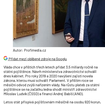
Autor: Profimedia.cz
Přidat mezi oblíbené zdroje na Googlu
Vláda chce v příštích třech letech přidat 3,5 miliardy ročně na
státní pojištěnce. Návrh ministerstva zdravotnictví schválil
dnes kabinet. Pro roky 2019 a 2020 navýšení zajistí novela
zákona, kterou musí schválit Parlament. V příštím roce se
měsíční odvod zvýší nařízením vlády. Na růstu plateb za státní
pojištěnce se na začátku ledna shodli ministři zdravotnictví
Miloslav Ludvík (ČSSD) a financí Andrej Babiš (ANO).
Letos stát přispívá pojišťovnám měsíčně na osobu 920 korun,