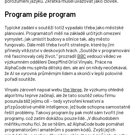
porozumění jazyku. Zkrátka musel uvažovat jako člověk.
Program píše program
Typické zadání v soutěži totiž vypadalo třeba jako městské
plánování. Programátoři měli na základě určitých omezení
vymyslet, jak umístit budovy a silnice tak, aby město
fungovalo. Dále měli třeba tvořit strategie, které by jim
přinesly vítězství v deskových hrách. „Soutěže v programování
mě fascinovaly celý život,“ prozradil
BBC
vedoucí vědec ve
výzkumném oddělení DeepMind Oriol Vinyals. Práce na
AlphaCode mu splnila dětský den, ale ani on nikdy neočekával,
že AI se vyrovná průměrným lidem a skončí v lepší polovině
pořadí soutěže.
Vinyals zároveň napsal webu
the Verge
, že výzkumy ohledně
algoritmu teprve začínají, ale že tato soutěž celou firmu
posunula blíž jejímu cíli – tedy vytvoření kreativní a
přizpůsobivé umělé inteligence, jež bude schopna samostatně
řešit problémy. Takový program by pak mohl sám tvořit jiné
programy, což zatím dokážou pouze lidé. „V dlouhodobém
měřítku mohu říci, že se těším, až AlphaCode bude pomáhat
programátorům i amatérům s psaním kódů. Zvýší jejich