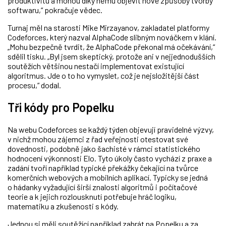
produktivitu a mohou díky němu objevit nové způsoby tvorby
softwaru,“ pokračuje vědec.
Turnaj měl na starosti Mike Mirzayanov, zakladatel platformy
Codeforces, který nazval AlphaCode slibným nováčkem v klání.
„Mohu bezpečně tvrdit, že AlphaCode překonal má očekávání,“
sdělil tisku. „Byl jsem skeptický, protože ani v nejjednodušších
soutěžích většinou nestačí implementovat existující
algoritmus. Jde o to ho vymyslet, což je nejsložitější část
procesu,“ dodal.
Tři kódy pro Popelku
Na webu Codeforces se každý týden objevují pravidelné výzvy,
v nichž mohou zájemci z řad veřejnosti otestovat své
dovednosti, podobně jako šachisté v rámci statistického
hodnocení výkonnosti Elo. Tyto úkoly často vychází z praxe a
zadání tvoří například typické překážky čekající na tvůrce
komerčních webových a mobilních aplikací. Typicky se jedná
o hádanky vyžadující širší znalosti algoritmů i počítačové
teorie a k jejich rozlousknutí potřebuje hráč logiku,
matematiku a zkušenosti s kódy.
Jednou si měli soutěžící například zahrát
na Popelku
a za