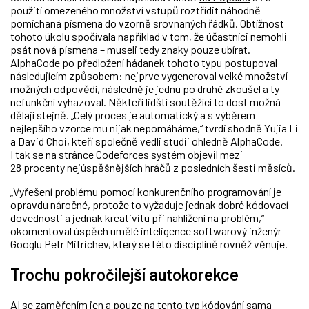
použití omezeného množství vstupů roztřídit náhodně
pomíchaná písmena do vzorně srovnaných řádků. Obtížnost
tohoto úkolu spočívala například v tom, že účastníci nemohli
psát nová písmena – museli tedy znaky pouze ubírat.
AlphaCode po předložení hádanek tohoto typu postupoval
následujícím způsobem: nejprve vygeneroval velké množství
možných odpovědí, následně je jednu po druhé zkoušel a ty
nefunkční vyhazoval. Někteří lidští soutěžící to dost možná
dělají stejně. „Celý proces je automatický a s výběrem
nejlepšího vzorce mu nijak nepomáháme,“ tvrdí shodně Yujia Li
a David Choi, kteří společně vedli studii ohledně AlphaCode.
I tak se na stránce Codeforces systém objevil mezi
28 procenty nejúspěšnějších hráčů z posledních šesti měsíců.
„Vyřešení problému pomocí konkurenčního programování je
opravdu náročné, protože to vyžaduje jednak dobré kódovací
dovednosti a jednak kreativitu při nahlížení na problém,“
okomentoval úspěch umělé inteligence softwarový inženýr
Googlu Petr Mitrichev, který se této disciplíně rovněž věnuje.
Trochu pokročilejší autokorekce
AI se zaměřením jen a pouze na tento typ kódování sama