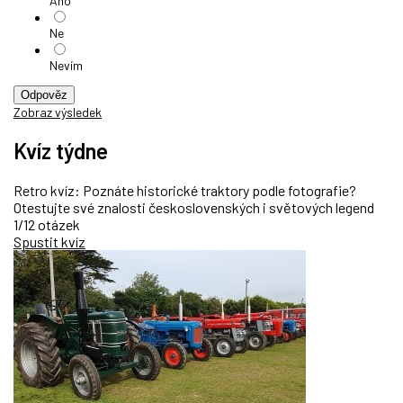
Ano
Ne
Nevím
Odpověz
Zobraz výsledek
Kvíz týdne
Retro kvíz: Poznáte historické traktory podle fotografie?
Otestujte své znalosti československých i světových legend
1/12 otázek
Spustit kvíz