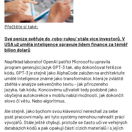
Přečtěte si také:
Své peníze svěřuje do ,robo-rukou‘ stále více investorů. V
USA už umělá inteligence spravuje lidem finance za téměř
bilion dolarů
Například laboratoř OpenAI patřící Microsoftu upravila
program generující jazyk GPT-3 tak, aby dokončoval řetězce
kódu. GPT-3 je stejně jako AlphaCode založen na architektuře
umělé inteligence známé jako transformátor, která je zvláště
zběhlá v analýze sekvenčního textu – jak přirozeného
jazyka, tak kódu. Koncovému uživateli tedy podobně jako
obyčejná autokorekce v mobilu nabízí možnosti, jak dokončit
slovo či větu. Nebo algoritmus.
Ale stejně, jako bychom svou klávesnici nenechali za sebe
psát pracovní maily, ani tyto systémy nemohou nahradit práci
vývojářů. Stále ještě chybují, protože se často učí ve veřejných
databázích kódů a pak opakují části cizích materiálů i s jejich