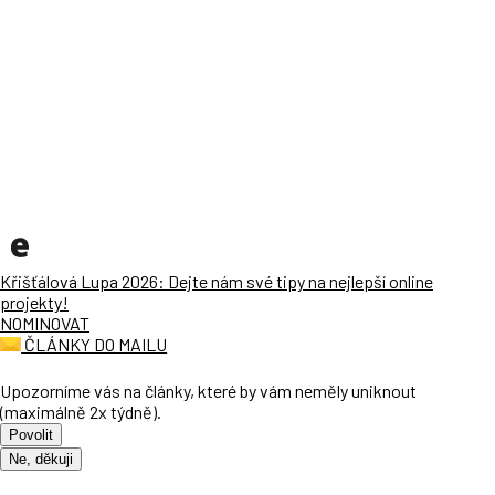
Křišťálová Lupa 2026: Dejte nám své tipy na nejlepší online
projekty!
NOMINOVAT
ČLÁNKY DO MAILU
Upozorníme vás na články, které by vám neměly uniknout
(maximálně 2x týdně).
Povolit
Ne, děkuji