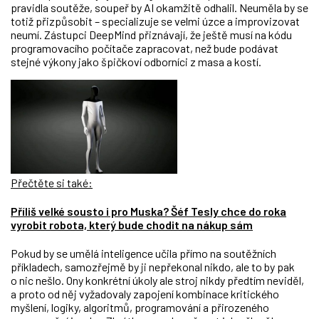
pravidla soutěže, soupeř by AI okamžitě odhalil. Neuměla by se
totiž přizpůsobit – specializuje se velmi úzce a improvizovat
neumí. Zástupci DeepMind přiznávají, že ještě musí na kódu
programovacího počítače zapracovat, než bude podávat
stejné výkony jako špičkoví odborníci z masa a kostí.
Přečtěte si také:
Příliš velké sousto i pro Muska? Šéf Tesly chce do roka
vyrobit robota, který bude chodit na nákup sám
Pokud by se umělá inteligence učila přímo na soutěžních
příkladech, samozřejmě by ji nepřekonal nikdo, ale to by pak
o nic nešlo. Ony konkrétní úkoly ale stroj nikdy předtím neviděl,
a proto od něj vyžadovaly zapojení kombinace kritického
myšlení, logiky, algoritmů, programování a přirozeného