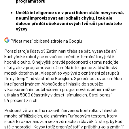
programátorů
Umělá inteligence se v praxi lidem stále nevyrovná,
neumí improvizovat ani odhalit chybu. I tak ale
dalece předčí očekávání svých tvůrců i pořadatele
výzvy
Přidat mezi oblíbené zdroje na Googlu
Porazí stroje lidstvo? Zatím není třeba se bát, vysavače ani
kuchyňské roboty se nezačnou měnit v Terminátory ještě
hodně dlouho. S nejvyšší pravděpodobností k tomu nedojde
nikdy, ale v programování už umělá inteligence začíná lidský
mozek dotahovat. Alespoň to vyplývá z
oznámení
zástupců
firmy DeepMind vlastněné Googlem. Společnost svou umělou
inteligenci jménem AlphaCode přihlásila do soutěže
v konkurenčním počítačovém programování, během níž se
utkala s 5000 účastníky v deseti simulacích. Stroj porazil
54 procent z nich.
Podobná věta možná rozsvítí červenou kontrolku v hlavách
mnoha přihlížejících, ale známým Turingovým testem, který
slouží k rozeznání, zda se za zdí nachází člověk či stroj, by kód
stále neprošel. Kdyby totiž organizátoři v průběhu kola změnili