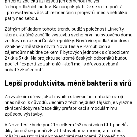
přičemž zdaleka už nejsou jen doménou malých
jednopodlažních budov. Ba naopak platí, že se s ním počítá
i pro výstavbu větších rezidenčních projektů hned s několika
patry nad sebou.
Zářným příkladem tohoto trendu budiž společnost
Linkcity,
která aktuálně zahájila výstavbu svého prvního bytového domu
ze dřeva na území České republiky. Nová vícepodlažní budova
vznikne v městské čtvrti Nová Tesla v Pardubicích a
zájemcům nabídne celkem 11 bytových jednotek s dispozicemi
2+kk a 3+kk. Na projektu se kromě českých odborníků budou
podílet i experti ze zahraničí, kteří mají s dřevostavbami
bohaté zkušenosti.
Lepší produktivita, méně bakterií a virů
Za zvolením dřeva jako hlavního stavebního materiálu stojí
hned několik důvodů. Jedním z těch nejdůležitějších je výrazné
zkrácení doby realizace díky prefabrikaci a modulárnímu
způsobu výstavby.
V Nové Tesle bude použito celkem 152 masivních CLT panelů,
díky čemuž se podaří zkrátit stavební harmonogram o šest
měsíců ve srovnání s konvenčními metodami. Zároveň tyto