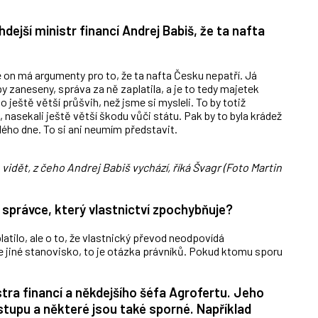
hdejší ministr financí Andrej Babiš, že ta nafta
é on má argumenty pro to, že ta nafta Česku nepatří. Já
py zaneseny, správa za ně zaplatila, a je to tedy majetek
o ještě větší průšvih, než jsme si mysleli. To by totiž
, nasekali ještě větší škodu vůči státu. Pak by to byla krádež
lého dne. To si ani neumím představit.
idět, z čeho Andrej Babiš vychází, říká Švagr (Foto Martin
správce, který vlastnictví zpochybňuje?
atilo, ale o to, že vlastnický převod neodpovídá
iné stanovisko, to je otázka právníků. Pokud ktomu sporu
tra financí a někdejšího šéfa Agrofertu. Jeho
stupu a některé jsou také sporné. Například