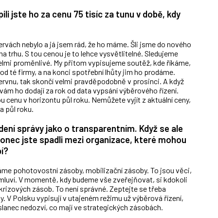
i jste ho za cenu 75 tisíc za tunu v době, kdy
rvách nebylo a já jsem rád, že ho máme. Šli jsme do nového
 na trhu. S tou cenou je to lehce vysvětlitelné. Sledujeme
 velmi proměnlivé. My přitom vypisujeme soutěž, kde říkáme,
 té firmy, a na konci spotřební lhůty jim ho prodáme.
ervnu, tak skončí velmi pravděpodobně v prosinci. A když
 vám ho dodají za rok od data vypsání výběrového řízení.
 cenu v horizontu půl roku. Nemůžete vyjít z aktuální ceny,
za půl roku.
dení správy jako o transparentním. Když se ale
akonec jste spadli mezi organizace, které mohou
bí?
Máme pohotovostní zásoby, mobilizační zásoby. To jsou věci,
emluví. V momentě, kdy budeme vše zveřejňovat, si kdokoli
krizových zásob. To není správné. Zeptejte se třeba
y. V Polsku vypisují v utajeném režimu už výběrová řízení,
oslanec nedozví, co mají ve strategických zásobách.