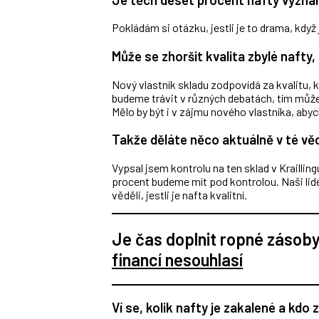
Pokládám si otázku, jestli je to drama, kdy
Může se zhoršit kvalita zbylé nafty
Nový vlastník skladu zodpovídá za kvalitu, k
budeme trávit v různých debatách, tím může
Mělo by být i v zájmu nového vlastníka, abyc
Takže děláte něco aktuálně v té vě
Vypsal jsem kontrolu na ten sklad v Krailling
procent budeme mít pod kontrolou. Naši lid
věděli, jestli je nafta kvalitní.
Je čas doplnit ropné zásob
financí nesouhlasí
Ví se, kolik nafty je zakalené a kdo z