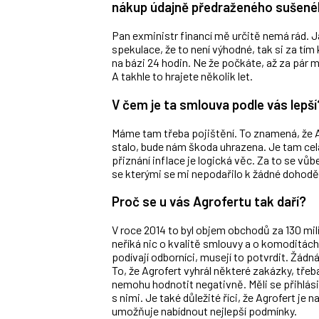
nákup údajně předraženého sušenéh
Pan exministr financí mě určitě nemá rád. Já 
spekulace, že to není výhodné, tak si za tí
na bázi 24 hodin. Ne že počkáte, až za pár 
A takhle to hrajete několik let.
V čem je ta smlouva podle vás lepší
Máme tam třeba pojištění. To znamená, že A
stalo, bude nám škoda uhrazena. Je tam celá 
přiznání inflace je logická věc. Za to se vů
se kterými se mi nepodařilo k žádné dohodě 
Proč se u vás Agrofertu tak daří?
V roce 2014 to byl objem obchodů za 130 mil
neříká nic o kvalitě smlouvy a o komoditách
podívají odborníci, musejí to potvrdit. Žád
To, že Agrofert vyhrál některé zakázky, tře
nemohu hodnotit negativně. Měli se přihlásit
s nimi. Je také důležité říci, že Agrofert je
umožňuje nabídnout nejlepší podmínky.