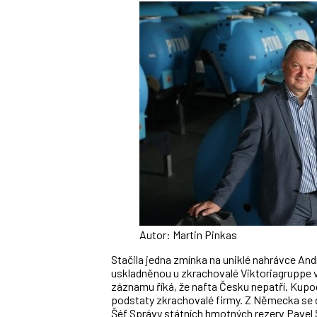
Autor: Martin Pinkas
Stačila jedna zmínka na uniklé nahrávce And
uskladněnou u zkrachovalé Viktoriagruppe v
záznamu říká, že nafta Česku nepatří. Kup
podstaty zkrachovalé firmy. Z Německa se do
Šéf Správy státních hmotných rezerv Pavel Š