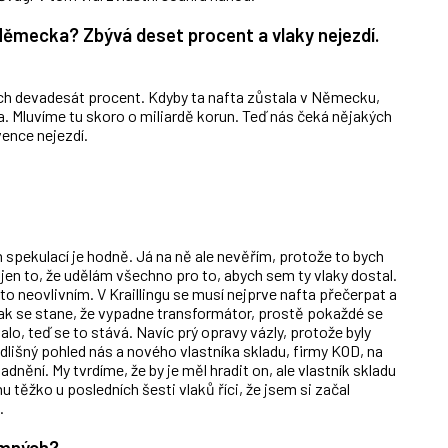
Německa? Zbývá deset procent a vlaky nejezdí.
ch devadesát procent. Kdyby ta nafta zůstala v Německu,
 Mluvíme tu skoro o miliardě korun. Teď nás čeká nějakých
vence nejezdí.
h spekulací je hodně. Já na ně ale nevěřím, protože to bych
 jen to, že udělám všechno pro to, abych sem ty vlaky dostal.
to neovlivním. V Kraillingu se musí nejprve nafta přečerpat a
pak se stane, že vypadne transformátor, prostě pokaždé se
lo, teď se to stává. Navíc prý opravy vázly, protože byly
dlišný pohled nás a nového vlastníka skladu, firmy KOD, na
adnění. My tvrdíme, že by je měl hradit on, ale vlastník skladu
hu těžko u posledních šesti vlaků říci, že jsem si začal
.
amných?