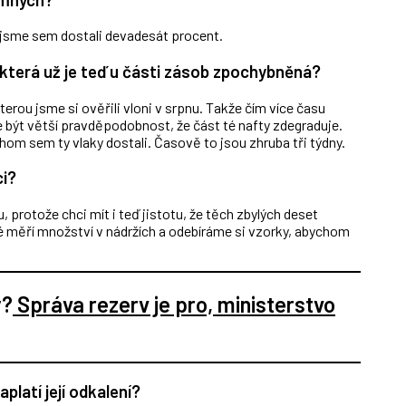
ž jsme sem dostali devadesát procent.
, která už je teď u části zásob zpochybněná?
terou jsme si ověřili vloni v srpnu. Takže čím více času
 být větší pravděpodobnost, že část té nafty zdegraduje.
hom sem ty vlaky dostali. Časově to jsou zhruba tři týdny.
ci?
u, protože chci mít i teď jistotu, že těch zbylých deset
é měří množství v nádržích a odebíráme si vzorky, abychom
y?
Správa rezerv je pro, ministerstvo
aplatí její odkalení?