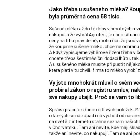
Jako třeba u sušeného mléka? Koupil
byla průměrná cena 68 tisíc.
Sušené mléko až do té doby v hmotných reze
nákupu, a že vyhrál Agrofert, je dáno situací
ceny na trhu pravidelně, mohu říci, že jsou
že koupíme sušené mléko, chceme ochranu od
A když vypisujeme výběrové řízení třeba v č
chcete třeba šestiměsíční dodací lhůtu, tak
A u sušeného mléka musíte připustit nějakou
která platí v tu chvíli, firma to mléko vyrobí 
Vy jste mnohokrát mluvil o svém ve
probíral zákon o registru smluv, n
své nákupy utajit. Proč se vám to lí
Správa pracuje s řadou citlivých položek. 
o kterých se na západ i na východ od nás n
na světě z internetu stáhne seznam našich 
v Chorvatsku. Tam ani nevíte, kde mají sklad
takže ani nevíte, co nakupují. Tam se ani p