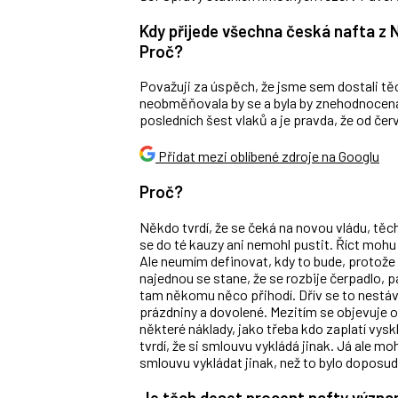
Kdy přijede všechna česká nafta z 
Proč?
Považuji za úspěch, že jsme sem dostali tě
neobměňovala by se a byla by znehodnocena.
posledních šest vlaků a je pravda, že od čer
Přidat mezi oblíbené zdroje na Googlu
Proč?
Někdo tvrdí, že se čeká na novou vládu, těc
se do té kauzy ani nemohl pustit. Říct mohu
Ale neumím definovat, kdy to bude, protože 
najednou se stane, že se rozbije čerpadlo, 
tam někomu něco přihodí. Dřív se to nestáva
prázdniny a dovolené. Mezitím se objevuje o
některé náklady, jako třeba kdo zaplatí vyskl
tvrdí, že si smlouvu vykládá jinak. Já ale mo
smlouvu vykládat jinak, než to bylo doposud
Je těch deset procent nafty význ