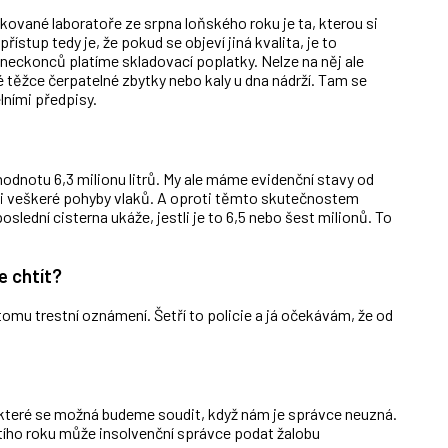
fikované laboratoře ze srpna loňského roku je ta, kterou si
ístup tedy je, že pokud se objeví jiná kvalita, je to
oneckonců platíme skladovací poplatky. Nelze na něj ale
 těžce čerpatelné zbytky nebo kaly u dna nádrží. Tam se
ními předpisy.
odnotu 6,3 milionu litrů. My ale máme evidenční stavy od
li veškeré pohyby vlaků. A oproti těmto skutečnostem
 poslední cisterna ukáže, jestli je to 6,5 nebo šest milionů. To
e chtít?
tomu trestní oznámení. Šetří to policie a já očekávám, že od
které se možná budeme soudit, když nám je správce neuzná.
štího roku může insolvenční správce podat žalobu