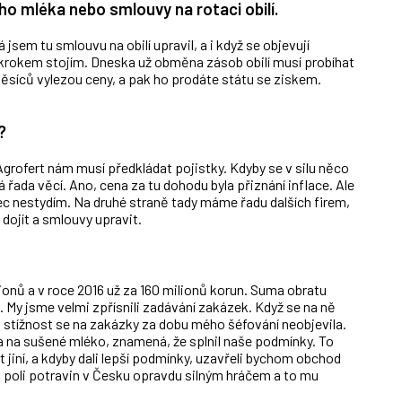
o mléka nebo smlouvy na rotaci obilí.
jsem tu smlouvu na obilí upravil, a i když se objevují
m krokem stojím. Dneska už obměna zásob obilí musí probíhat
měsíců vylezou ceny, a pak ho prodáte státu se ziskem.
?
grofert nám musí předkládat pojistky. Kdyby se v silu něco
řada věcí. Ano, cena za tu dohodu byla přiznání inflace. Ale
bec nestydím. Na druhé straně tady máme řadu dalších firem,
dojít a smlouvy upravit.
ionů a v roce 2016 už za 160 milionů korun. Suma obratu
. My jsme velmi zpřísnili zadávání zakázek. Když se na ně
ná stížnost se na zakázky za dobu mého šéfování neobjevila.
ba na sušené mléko, znamená, že splnil naše podmínky. To
 jiní, a kdyby dali lepší podmínky, uzavřeli bychom obchod
 na poli potravin v Česku opravdu silným hráčem a to mu