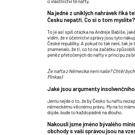
o vlastnictví té nafty.
Na jedné z uniklých nahrávek říká te
Česku nepatří. Co si o tom myslíte?
To je asi spíš otázka na Andreje Babiše, jak
vidím, že v účetnictví správy jsou tyto náku
České republiky. A pokud to tak není, tak je t
znamenalo, že ti, co to na začátku způsobili
peněz přetočených do nafty v principu za bí
Že nafta z Německa není naše? Chtěl bych v
Pinkas)
Jaké jsou argumenty insolvenčního 
Jemu nejde o to, že by Česko tu naftu nezapl
německému věcnému právu. My na to máme j
dojde, bude to každopádně na dlouho.
Nakousli jsme jméno bývalého minis
obchody s vaší správou jsou na vze