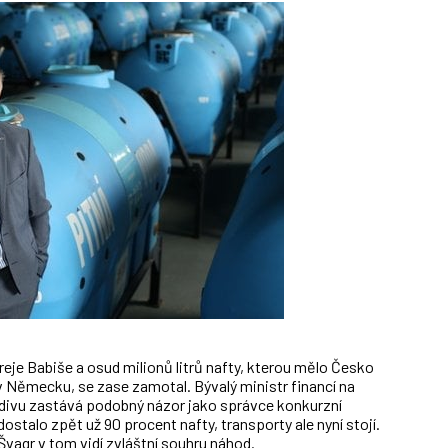
reje Babiše a osud milionů litrů nafty, kterou mělo Česko
 Německu, se zase zamotal. Bývalý ministr financí na
odivu zastává podobný názor jako správce konkurzní
stalo zpět už 90 procent nafty, transporty ale nyní stojí.
vagr v tom vidí zvláštní souhru náhod.