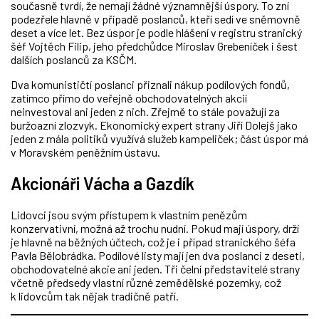
současně tvrdí, že nemají žádné významnější úspory. To zní
podezřele hlavně v případě poslanců, kteří sedí ve sněmovně
deset a více let. Bez úspor je podle hlášení v registru stranický
šéf Vojtěch Filip, jeho předchůdce Miroslav Grebeníček i šest
dalších poslanců za KSČM.
Dva komunističtí poslanci přiznali nákup podílových fondů,
zatímco přímo do veřejně obchodovatelných akcií
neinvestoval ani jeden z nich. Zřejmě to stále považují za
buržoazní zlozvyk. Ekonomický expert strany Jiří Dolejš jako
jeden z mála politiků využívá služeb kampeliček; část úspor má
v Moravském peněžním ústavu.
Akcionáři Vácha a Gazdík
Lidovci jsou svým přístupem k vlastním penězům
konzervativní, možná až trochu nudní. Pokud mají úspory, drží
je hlavně na běžných účtech, což je i případ stranického šéfa
Pavla Bělobrádka. Podílové listy mají jen dva poslanci z deseti,
obchodovatelné akcie ani jeden. Tři čelní představitelé strany
včetně předsedy vlastní různé zemědělské pozemky, což
k lidovcům tak nějak tradičně patří.