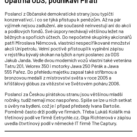
Opatrná ODS, podnikaví Piráti
Poslanci z Občanské demokratické strany jsou typičtí
konzervativci, i co se týká přístupu k penězům. Až na pár
výjimek nejsou zadluženi, ale současně neinvestují ani do akcií
a podílových fondů. Své úspory nechávají většinou ležet na
běžných a spořicích účtech. Do nepočetné skupinky akcionářů
patří Miroslava Němcová, vlastnící nespecifikované množství
akcií Unipetrolu. Velmi poctivě přistoupil k vyplnění zápisu
v rejstříku bývalý skokan na lyžích a nyní poslanec za ODS
Jakub Janda. Vedle dvou moderních vozů vlastní také veterána
Tatru 201, Velorex 350 i motorky Jawa 250 Pérák a Jawa
555 Pařez. Do přehledu majetku zapsal také stříbrnou a
bronzovou medaili z mistrovství světa v roce 2005 a
křišťálový glóbus za vítězství ve Světovém poháru 2006.
Poslanci za Českou pirátskou stranu jsou většinou mladší
ročníky, tudíž nemají moc naspořeno. Spíše se lze u nich setkat
s úvěry na bydlení, což je i případ předsedy Ivana Bartoše.
Poměrně často drží podíly ve firmách. Třeba Lukáš Kolářík má
třetinový podíl ve firmě Eetrychle.cz, Olga Richterová v zápisu
uvedla čtvrtinový podíl v německé IT firmě The Captury.