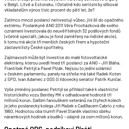
v Belgii, Litvě a Estonsku. I Ostatně kdo seriózní by sliboval
vkladatelům výnos tisíc procent do pěti let, že?
Zatímco mnozí poslanci neinvestují vůbec, jiní šli do opačného
extrému. Poslankyně ANO 2011 Věra Procházková dle svého
oznámení investovala do neuvěřitelných 32 podílových fondů
(včetně specialit, jakou je fond zaměřený na indické akcie),
k tomu má akcie tří menších českých firem a hypoteční
zástavní listy České spořitelny.
Zajímavostí může být investice do malé fotovoltaické
elektrárny, kterou uvedli hned tři poslanci za ANO – Jiří Bláha,
František Petrtýl a Pavel Plzák. Nejsou to jediní solárníci
v českém parlamentu, panely na střeše má také Radek Koten
z SPD, Ivan Adamec z ODS či lidovecký senátor Patrik Kunčar.
Výše zmíněný poslanec Petrtýl se přihlásil také k vlastnictví
historického vozu Bentley MK v odhadované hodnotě tří
milionů korun. Dalším fanouškem veteránů na čtyřech kolech
je jeho poslanecký kolega Jiří Mašek s Cadillacem Cabrio z roku
1960. Hodnotou oba trumfl Pavel Staněk vlastnící sbírku
náramkových hodinek a budíků – údajně za osm milionů korun.