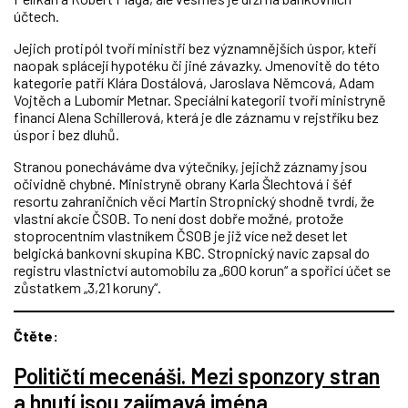
účtech.
Jejich protipól tvoří ministři bez významnějších úspor, kteří
naopak splácejí hypotéku či jiné závazky. Jmenovitě do této
kategorie patří Klára Dostálová, Jaroslava Němcová, Adam
Vojtěch a Lubomír Metnar. Speciální kategorii tvoří ministryně
financí Alena Schillerová, která je dle záznamu v rejstříku bez
úspor i bez dluhů.
Stranou ponecháváme dva výtečníky, jejichž záznamy jsou
očividně chybné. Ministryně obrany Karla Šlechtová i šéf
resortu zahraničních věcí Martin Stropnický shodně tvrdí, že
vlastní akcie ČSOB. To není dost dobře možné, protože
stoprocentním vlastníkem ČSOB je již více než deset let
belgická bankovní skupina KBC. Stropnický navíc zapsal do
registru vlastnictví automobilu za „600 korun“ a spořicí účet se
zůstatkem „3,21 koruny“.
Čtěte:
Političtí mecenáši. Mezi sponzory stran
a hnutí jsou zajímavá jména