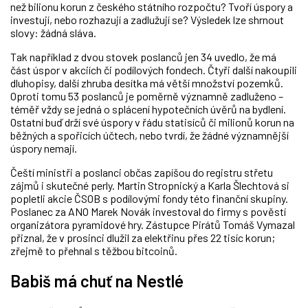
než bilionu korun z českého státního rozpočtu? Tvoří úspory a
investují, nebo rozhazují a zadlužují se? Výsledek lze shrnout
slovy: žádná sláva.
Tak například z dvou stovek poslanců jen 34 uvedlo, že má
část úspor v akciích či podílových fondech. Čtyři další nakoupili
dluhopisy, další zhruba desítka má větší množství pozemků.
Oproti tomu 53 poslanců je poměrně významně zadluženo –
téměř vždy se jedná o splácení hypotečních úvěrů na bydlení.
Ostatní buď drží své úspory v řádu statisíců či milionů korun na
běžných a spořicích účtech, nebo tvrdí, že žádné významnější
úspory nemají.
Čeští ministři a poslanci občas zapíšou do registru střetu
zájmů i skutečné perly. Martin Stropnický a Karla Šlechtová si
popletli akcie ČSOB s podílovými fondy této finanční skupiny.
Poslanec za ANO Marek Novák investoval do firmy s pověstí
organizátora pyramidové hry. Zástupce Pirátů Tomáš Vymazal
přiznal, že v prosinci dlužil za elektřinu přes 22 tisíc korun;
zřejmě to přehnal s těžbou bitcoinů.
Babiš má chuť na Nestlé