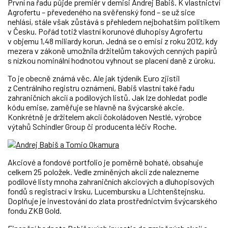
První na řadu půjde premiér v demisi Andrej Babiš. K vlastnictví
Agrofertu – převedeného na svěřenský fond – se už sice
nehlásí, stále však zůstává s přehledem nejbohatším politikem
v Česku. Pořád totiž vlastní korunové dluhopisy Agrofertu
v objemu 1,48 miliardy korun. Jedná se o emisi z roku 2012, kdy
mezera v zákoně umožnila držitelům takových cenných papírů
s nízkou nominální hodnotou vyhnout se placení daně z úroku.
To je obecně známá věc. Ale jak týdeník Euro zjistil
z Centrálního registru oznámení, Babiš vlastní také řadu
zahraničních akcií a podílových listů. Jak lze dohledat podle
kódu emise, zaměřuje se hlavně na švýcarské akcie.
Konkrétně je držitelem akcií čokoládoven Nestlé, výrobce
výtahů Schindler Group či producenta léčiv Roche.
Akciové a fondové portfolio je poměrně bohaté, obsahuje
celkem 25 položek. Vedle zmíněných akcií zde nalezneme
podílové listy mnoha zahraničních akciových a dluhopisových
fondů s registrací v Irsku, Lucembursku a Lichtenštejnsku.
Doplňuje je investování do zlata prostřednictvím švýcarského
fondu ZKB Gold.