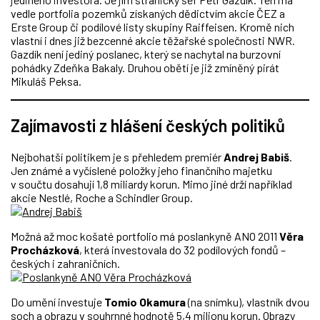
vedle portfolia pozemků získaných dědictvím akcie ČEZ a
Erste Group či podílové listy skupiny Raiffeisen. Kromě nich
vlastní i dnes již bezcenné akcie těžařské společnosti NWR.
Gazdík není jediný poslanec, který se nachytal na burzovní
pohádky Zdeňka Bakaly. Druhou obětí je již zmíněný pirát
Mikuláš Peksa.
Zajímavosti z hlášení českých politiků
Nejbohatší politikem je s přehledem premiér
Andrej Babiš
.
Jen známé a vyčíslené položky jeho finančního majetku
v součtu dosahují 1,8 miliardy korun. Mimo jiné drží například
akcie Nestlé, Roche a Schindler Group.
Možná až moc košaté portfolio má poslankyně ANO 2011
Věra
Procházková
, která investovala do 32 podílových fondů –
českých i zahraničních.
Do umění investuje
Tomio Okamura
(na snímku), vlastník dvou
soch a obrazu v souhrnné hodnotě 5,4 milionu korun. Obrazy