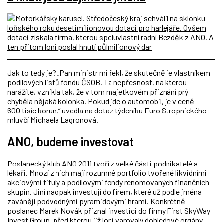
Jak to tedy je? „Pan ministr mi řekl, že skutečně je vlastníkem
podílových listů fondu ČSOB. Ta nepřesnost, na kterou
narážíte, vznikla tak, že v tom majetkovém přiznání prý
chyběla nějaká kolonka. Pokud jde o automobil, je v ceně
600 tisíc korun,“ uvedla na dotaz týdeníku Euro Stropnického
mluvčí Michaela Lagronová.
ANO, budeme investovat
Poslanecký klub ANO 2011 tvoří z velké části podnikatelé a
lékaři. Mnozí z nich mají rozumné portfolio tvořené likvidními
akciovými tituly a podílovými fondy renomovaných finančních
skupin. Jiní naopak investují do firem, které už podle jména
zavánějí podvodnými pyramidovými hrami. Konkrétně
poslanec Marek Novák přiznal investici do firmy First SkyWay
Invest Group, před kterou již loni varovaly dohledové orgány