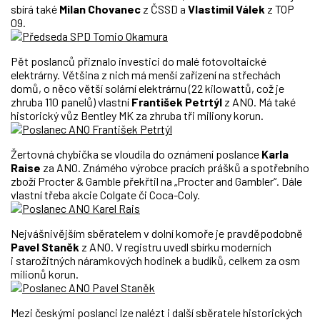
sbírá také
Milan Chovanec
z ČSSD a
Vlastimil Válek
z TOP
09.
Pět poslanců přiznalo investici do malé fotovoltaické
elektrárny. Většina z nich má menší zařízení na střechách
domů, o něco větší solární elektrárnu (22 kilowattů, což je
zhruba 110 panelů) vlastní
František Petrtýl
z ANO. Má také
historický vůz Bentley MK za zhruba tři miliony korun.
Žertovná chybička se vloudila do oznámení poslance
Karla
Raise
za ANO. Známého výrobce pracích prášků a spotřebního
zboží Procter & Gamble překřtil na „Procter and Gambler“. Dále
vlastní třeba akcie Colgate či Coca-Coly.
Nejvášnivějším sběratelem v dolní komoře je pravděpodobně
Pavel Staněk
z ANO. V registru uvedl sbírku moderních
i starožitných náramkových hodinek a budíků, celkem za osm
milionů korun.
Mezi českými poslanci lze nalézt i další sběratele historických