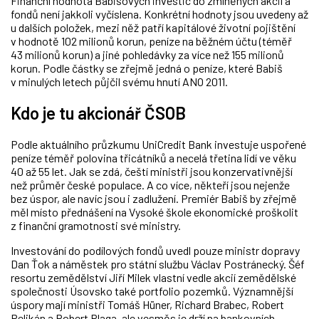
Finanční hodnota Babišových investic do zmíněných akcií a
fondů není jakkoli vyčíslena. Konkrétní hodnoty jsou uvedeny až
u dalších položek, mezi něž patří kapitálové životní pojištění
v hodnotě 102 milionů korun, peníze na běžném účtu (téměř
43 milionů korun) a jiné pohledávky za více než 155 milionů
korun. Podle částky se zřejmě jedná o peníze, které Babiš
v minulých letech půjčil svému hnutí ANO 2011.
Kdo je tu akcionář ČSOB
Podle aktuálního průzkumu UniCredit Bank investuje uspořené
peníze téměř polovina třicátníků a necelá třetina lidí ve věku
40 až 55 let. Jak se zdá, čeští ministři jsou konzervativnější
než průměr české populace. A co více, někteří jsou nejenže
bez úspor, ale navíc jsou i zadlužení. Premiér Babiš by zřejmě
měl místo přednášení na Vysoké škole ekonomické proškolit
z finanční gramotnosti své ministry.
Investování do podílových fondů uvedl pouze ministr dopravy
Dan Ťok a náměstek pro státní službu Václav Postránecký. Šéf
resortu zemědělství Jiří Milek vlastní vedle akcií zemědělské
společnosti Úsovsko také portfolio pozemků. Významnější
úspory mají ministři Tomáš Hüner, Richard Brabec, Robert
Pelikán a Robert Plaga, ale vesměs je drží na bankovních