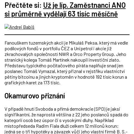
Přečtěte si:
Už je líp. Zaměstnanci ANO
si průměrně vydělají 63 tisíc měsíčně
Fanouškem tuzemských akcií je Mikuláš Peksa, který má vedle
podílových fondů v portfoliu ČEZ a Unipetrol i akcie již
zkrachovalých společností NWR a Orco Property Group. Jeho
stranický kolega Tomáš Martínek nakoupil investiční zlato.
Představu typického počítačového piráta naplňuje snad jen
poslanec Tomáš Vymazal, který přiznal v rejstříku vlastnictví
pětiny bitcoinu a jiných kryptoměn v hodnotě 192 tisíc korun a
grafických karet za 173 tisíc.
Okamurovo přiznání
V případě hnutí Svoboda a přímá demokracie (SPD) je jaksi
signifikantní, že naprostá většina z 22 jeho poslanců spadá do
kategorií osob bez úspor či s vysokými dluhy. Například
místopředseda Radim Fiala dluží celkem 12 milionů korun;
jedná se o tři hypotéky a závazek vůči jeho vlastní firmě B. S.-