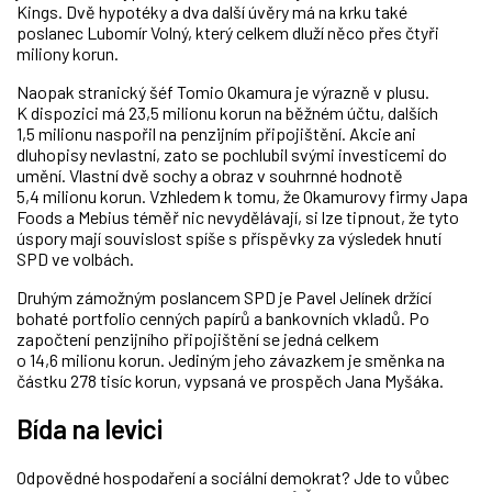
Kings. Dvě hypotéky a dva další úvěry má na krku také
poslanec Lubomír Volný, který celkem dluží něco přes čtyři
miliony korun.
Naopak stranický šéf Tomio Okamura je výrazně v plusu.
K dispozici má 23,5 milionu korun na běžném účtu, dalších
1,5 milionu naspořil na penzijním připojištění. Akcie ani
dluhopisy nevlastní, zato se pochlubil svými investicemi do
umění. Vlastní dvě sochy a obraz v souhrnné hodnotě
5,4 milionu korun. Vzhledem k tomu, že Okamurovy firmy Japa
Foods a Mebius téměř nic nevydělávají, si lze tipnout, že tyto
úspory mají souvislost spíše s příspěvky za výsledek hnutí
SPD ve volbách.
Druhým zámožným poslancem SPD je Pavel Jelínek držící
bohaté portfolio cenných papírů a bankovních vkladů. Po
započtení penzijního připojištění se jedná celkem
o 14,6 milionu korun. Jediným jeho závazkem je směnka na
částku 278 tisíc korun, vypsaná ve prospěch Jana Myšáka.
Bída na levici
Odpovědné hospodaření a sociální demokrat? Jde to vůbec