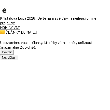
Křišťálová Lupa 2026: Dejte nám své tipy na nejlepší online
projekty!
NOMINOVAT
ČLÁNKY DO MAILU
Upozorníme vás na články, které by vám neměly uniknout
(maximálně 2x týdně).
Povolit
Ne, děkuji