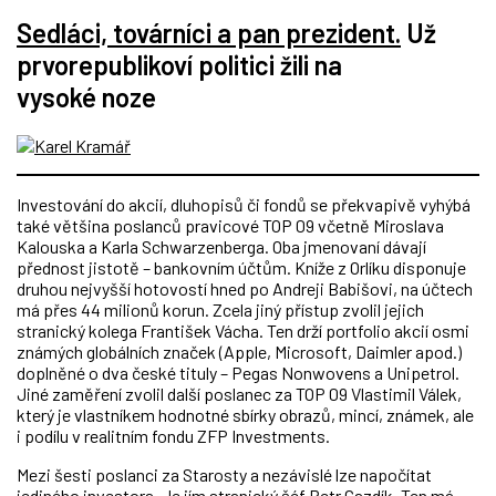
Sedláci, továrníci a pan prezident.
Už
prvorepublikoví politici žili na
vysoké noze
Investování do akcií, dluhopisů či fondů se překvapivě vyhýbá
také většina poslanců pravicové TOP 09 včetně Miroslava
Kalouska a Karla Schwarzenberga. Oba jmenovaní dávají
přednost jistotě – bankovním účtům. Kníže z Orlíku disponuje
druhou nejvyšší hotovostí hned po Andreji Babišovi, na účtech
má přes 44 milionů korun. Zcela jiný přístup zvolil jejich
stranický kolega František Vácha. Ten drží portfolio akcií osmi
známých globálních značek (Apple, Microsoft, Daimler apod.)
doplněné o dva české tituly – Pegas Nonwovens a Unipetrol.
Jiné zaměření zvolil další poslanec za TOP 09 Vlastimil Válek,
který je vlastníkem hodnotné sbírky obrazů, mincí, známek, ale
i podílu v realitním fondu ZFP Investments.
Mezi šesti poslanci za Starosty a nezávislé lze napočítat
jediného investora. Je jím stranický šéf Petr Gazdík. Ten má