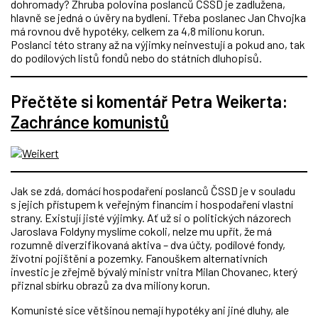
dohromady? Zhruba polovina poslanců ČSSD je zadlužena,
hlavně se jedná o úvěry na bydlení. Třeba poslanec Jan Chvojka
má rovnou dvě hypotéky, celkem za 4,8 milionu korun.
Poslanci této strany až na výjimky neinvestují a pokud ano, tak
do podílových listů fondů nebo do státních dluhopisů.
Přečtěte si komentář Petra Weikerta:
Zachránce komunistů
Jak se zdá, domácí hospodaření poslanců ČSSD je v souladu
s jejich přístupem k veřejným financím i hospodaření vlastní
strany. Existují jisté výjimky. Ať už si o politických názorech
Jaroslava Foldyny myslíme cokoli, nelze mu upřít, že má
rozumně diverzifikovaná aktiva – dva účty, podílové fondy,
životní pojištění a pozemky. Fanouškem alternativních
investic je zřejmě bývalý ministr vnitra Milan Chovanec, který
přiznal sbírku obrazů za dva miliony korun.
Komunisté sice většinou nemají hypotéky ani jiné dluhy, ale