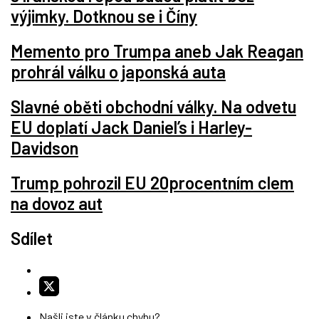
výjimky. Dotknou se i Číny
Memento pro Trumpa aneb Jak Reagan
prohrál válku o japonská auta
Slavné oběti obchodní války. Na odvetu
EU doplatí Jack Daniel’s i Harley-
Davidson
Trump pohrozil EU 20procentním clem
na dovoz aut
Sdílet
Našli jste v článku chybu?