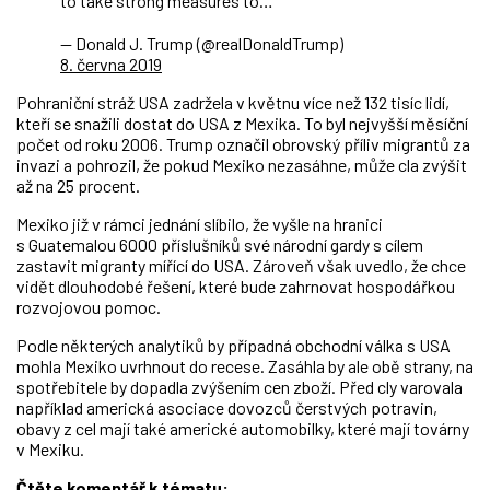
to take strong measures to…
— Donald J. Trump (@realDonaldTrump)
8. června 2019
Pohraniční stráž USA zadržela v květnu více než 132 tisíc lidí,
kteří se snažili dostat do USA z Mexika. To byl nejvyšší měsíční
počet od roku 2006. Trump označil obrovský příliv migrantů za
invazi a pohrozil, že pokud Mexiko nezasáhne, může cla zvýšit
až na 25 procent.
Mexiko již v rámci jednání slíbilo, že vyšle na hranici
s Guatemalou 6000 příslušníků své národní gardy s cílem
zastavit migranty mířící do USA. Zároveň však uvedlo, že chce
vidět dlouhodobé řešení, které bude zahrnovat hospodářkou
rozvojovou pomoc.
Podle některých analytiků by případná obchodní válka s USA
mohla Mexiko uvrhnout do recese. Zasáhla by ale obě strany, na
spotřebitele by dopadla zvýšením cen zboží. Před cly varovala
například americká asociace dovozců čerstvých potravin,
obavy z cel mají také americké automobilky, které mají továrny
v Mexiku.
Čtěte komentář k tématu: