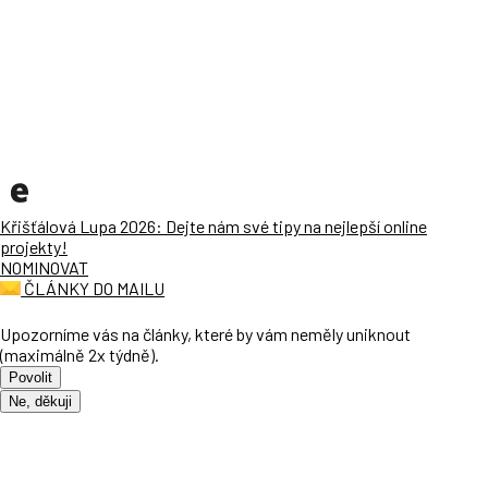
Křišťálová Lupa 2026: Dejte nám své tipy na nejlepší online
projekty!
NOMINOVAT
ČLÁNKY DO MAILU
Upozorníme vás na články, které by vám neměly uniknout
(maximálně 2x týdně).
Povolit
Ne, děkuji