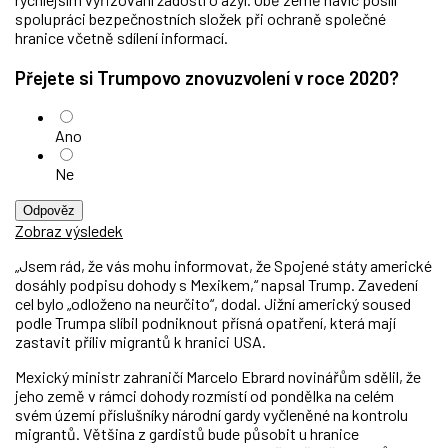
spolupráci bezpečnostních složek při ochraně společné
hranice včetně sdílení informací.
Přejete si Trumpovo znovuzvolení v roce 2020?
Ano
Ne
Odpověz
Zobraz výsledek
„Jsem rád, že vás mohu informovat, že Spojené státy americké
dosáhly podpisu dohody s Mexikem,“ napsal Trump. Zavedení
cel bylo „odloženo na neurčito“, dodal. Jižní americký soused
podle Trumpa slíbil podniknout přísná opatření, která mají
zastavit příliv migrantů k hranici USA.
Mexický ministr zahraničí Marcelo Ebrard novinářům sdělil, že
jeho země v rámci dohody rozmístí od pondělka na celém
svém území příslušníky národní gardy vyčleněné na kontrolu
migrantů. Většina z gardistů bude působit u hranice