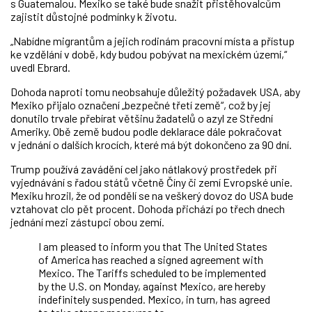
s Guatemalou. Mexiko se také bude snažit přistěhovalcům
zajistit důstojné podmínky k životu.
„Nabídne migrantům a jejich rodinám pracovní místa a přístup
ke vzdělání v době, kdy budou pobývat na mexickém území,“
uvedl Ebrard.
Dohoda naproti tomu neobsahuje důležitý požadavek USA, aby
Mexiko přijalo označení „bezpečné třetí země“, což by jej
donutilo trvale přebírat většinu žadatelů o azyl ze Střední
Ameriky. Obě země budou podle deklarace dále pokračovat
v jednání o dalších krocích, které má být dokončeno za 90 dní.
Trump používá zavádění cel jako nátlakový prostředek při
vyjednávání s řadou států včetně Číny či zemí Evropské unie.
Mexiku hrozil, že od pondělí se na veškerý dovoz do USA bude
vztahovat clo pět procent. Dohoda přichází po třech dnech
jednání mezi zástupci obou zemí.
I am pleased to inform you that The United States
of America has reached a signed agreement with
Mexico. The Tariffs scheduled to be implemented
by the U.S. on Monday, against Mexico, are hereby
indefinitely suspended. Mexico, in turn, has agreed