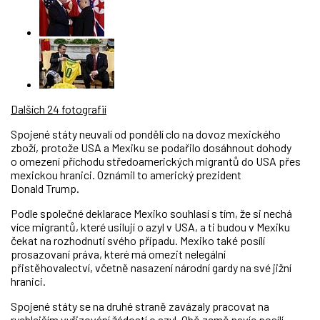
Dalších 24 fotografií
Spojené státy neuvalí od pondělí clo na dovoz mexického
zboží, protože USA a Mexiku se podařilo dosáhnout dohody
o omezení příchodu středoamerických migrantů do USA přes
mexickou hranici. Oznámil to americký prezident
Donald Trump.
Podle společné deklarace Mexiko souhlasí s tím, že si nechá
více migrantů, které usilují o azyl v USA, a ti budou v Mexiku
čekat na rozhodnutí svého případu. Mexiko také posílí
prosazovaní práva, které má omezit nelegální
přistěhovalectví, včetně nasazení národní gardy na své jižní
hranici.
Spojené státy se na druhé straně zavázaly pracovat na
rychlejším vyřizování žádostí o azyl. Obě země navíc posílí