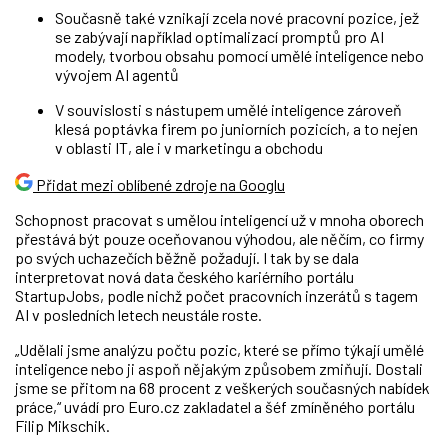
Současně také vznikají zcela nové pracovní pozice, jež
se zabývají například optimalizací promptů pro AI
modely, tvorbou obsahu pomocí umělé inteligence nebo
vývojem AI agentů
V souvislosti s nástupem umělé inteligence zároveň
klesá poptávka firem po juniorních pozicích, a to nejen
v oblasti IT, ale i v marketingu a obchodu
Přidat mezi oblíbené zdroje na Googlu
Schopnost pracovat s umělou inteligencí už v mnoha oborech
přestává být pouze oceňovanou výhodou, ale něčím, co firmy
po svých uchazečích běžně požadují. I tak by se dala
interpretovat nová data českého kariérního portálu
StartupJobs, podle nichž počet pracovních inzerátů s tagem
AI v posledních letech neustále roste.
„Udělali jsme analýzu počtu pozic, které se přímo týkají umělé
inteligence nebo ji aspoň nějakým způsobem zmiňují. Dostali
jsme se přitom na 68 procent z veškerých současných nabídek
práce,“ uvádí pro Euro.cz zakladatel a šéf zmíněného portálu
Filip Mikschik.