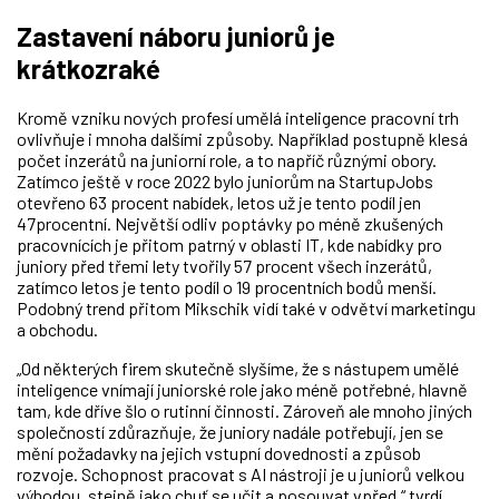
Zastavení náboru juniorů je
krátkozraké
Kromě vzniku nových profesí umělá inteligence pracovní trh
ovlivňuje i mnoha dalšími způsoby. Například postupně klesá
počet inzerátů na juniorní role, a to napříč různými obory.
Zatímco ještě v roce 2022 bylo juniorům na StartupJobs
otevřeno 63 procent nabídek, letos už je tento podíl jen
47procentní. Největší odliv poptávky po méně zkušených
pracovnících je přitom patrný v oblasti IT, kde nabídky pro
juniory před třemi lety tvořily 57 procent všech inzerátů,
zatímco letos je tento podíl o 19 procentních bodů menší.
Podobný trend přitom Mikschik vidí také v odvětví marketingu
a obchodu.
„Od některých firem skutečně slyšíme, že s nástupem umělé
inteligence vnímají juniorské role jako méně potřebné, hlavně
tam, kde dříve šlo o rutinní činnosti. Zároveň ale mnoho jiných
společností zdůrazňuje, že juniory nadále potřebují, jen se
mění požadavky na jejich vstupní dovednosti a způsob
rozvoje. Schopnost pracovat s AI nástroji je u juniorů velkou
výhodou, stejně jako chuť se učit a posouvat vpřed,“ tvrdí