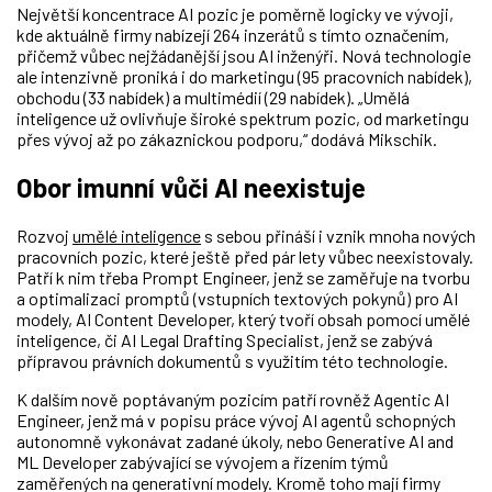
Největší koncentrace AI pozic je poměrně logicky ve vývoji,
kde aktuálně firmy nabízejí 264 inzerátů s tímto označením,
přičemž vůbec nejžádanější jsou AI inženýři. Nová technologie
ale intenzivně proniká i do marketingu (95 pracovních nabídek),
obchodu (33 nabídek) a multimédií (29 nabídek). „Umělá
inteligence už ovlivňuje široké spektrum pozic, od marketingu
přes vývoj až po zákaznickou podporu,“ dodává Mikschik.
Obor imunní vůči AI neexistuje
Rozvoj
umělé inteligence
s sebou přináší i vznik mnoha nových
pracovních pozic, které ještě před pár lety vůbec neexistovaly.
Patří k nim třeba Prompt Engineer, jenž se zaměřuje na tvorbu
a optimalizaci promptů (vstupních textových pokynů) pro AI
modely, AI Content Developer, který tvoří obsah pomocí umělé
inteligence, či AI Legal Drafting Specialist, jenž se zabývá
přípravou právních dokumentů s využitím této technologie.
K dalším nově poptávaným pozicím patří rovněž Agentic AI
Engineer, jenž má v popisu práce vývoj AI agentů schopných
autonomně vykonávat zadané úkoly, nebo Generative AI and
ML Developer zabývající se vývojem a řízením týmů
zaměřených na generativní modely. Kromě toho mají firmy