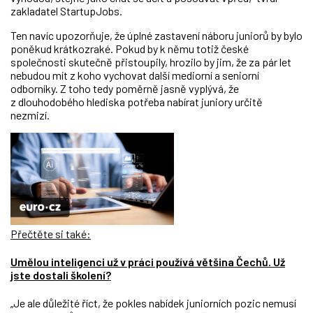
zakladatel StartupJobs.
Ten navíc upozorňuje, že úplné zastavení náboru juniorů by bylo
poněkud krátkozraké. Pokud by k němu totiž české
společnosti skutečně přistoupily, hrozilo by jim, že za pár let
nebudou mít z koho vychovat další mediorní a seniorní
odborníky. Z toho tedy poměrně jasně vyplývá, že
z dlouhodobého hlediska potřeba nabírat juniory určitě
nezmizí.
Přečtěte si také:
Umělou inteligenci už v práci používá většina Čechů. Už
jste dostali školení?
„Je ale důležité říct, že pokles nabídek juniorních pozic nemusí