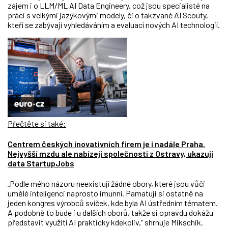
zájem i o LLM/ML AI Data Engineery, což jsou specialisté na
práci s velkými jazykovými modely, či o takzvané AI Scouty,
kteří se zabývají vyhledáváním a evaluací nových AI technologií.
Přečtěte si také:
Centrem českých inovativních firem je i nadále Praha.
Nejvyšší mzdu ale nabízejí společnosti z Ostravy, ukazují
data StartupJobs
„Podle mého názoru neexistují žádné obory, které jsou vůči
umělé inteligenci naprosto imunní. Pamatuji si ostatně na
jeden kongres výrobců svíček, kde byla AI ústředním tématem.
A podobně to bude i u dalších oborů, takže si opravdu dokážu
představit využití AI prakticky kdekoliv,“ shrnuje Mikschik.