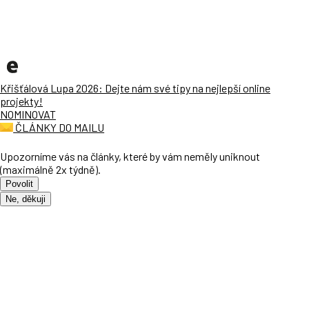
Křišťálová Lupa 2026: Dejte nám své tipy na nejlepší online
projekty!
NOMINOVAT
ČLÁNKY DO MAILU
Upozorníme vás na články, které by vám neměly uniknout
(maximálně 2x týdně).
Povolit
Ne, děkuji