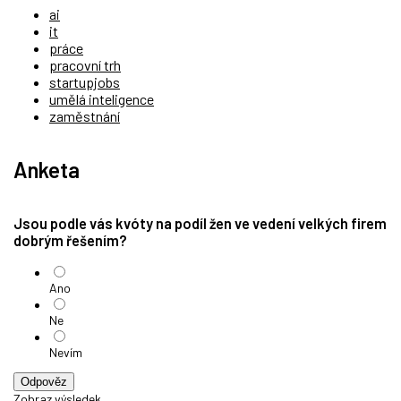
ai
it
práce
pracovní trh
startupjobs
umělá inteligence
zaměstnání
Anketa
Jsou podle vás kvóty na podíl žen ve vedení velkých firem
dobrým řešením?
Ano
Ne
Nevím
Odpověz
Zobraz výsledek