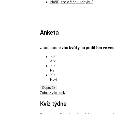
Našli jste v článku chybu?
Anketa
Jsou podle vás kvóty na podíl žen ve v
Ano
Ne
Nevím
Odpověz
Zobraz výsledek
Kvíz týdne