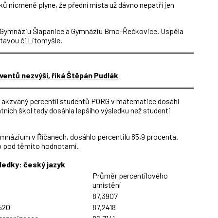
ků nicméně plyne, že přední místa už dávno nepatří jen
k Gymnáziu Šlapanice a Gymnáziu Brno-Řečkovice. Uspěla
ltavou či Litomyšle.
entů nezvýší, říká Štěpán Pudlák
. Takzvaný percentil studentů PORG v matematice dosáhl
tních škol tedy dosáhla lepšího výsledku než studenti
ymnázium v Říčanech, dosáhlo percentilu 85,9 procenta.
o pod těmito hodnotami.
ledky: český jazyk
Průměr percentilového
umístění
87,3907
520
87,2418