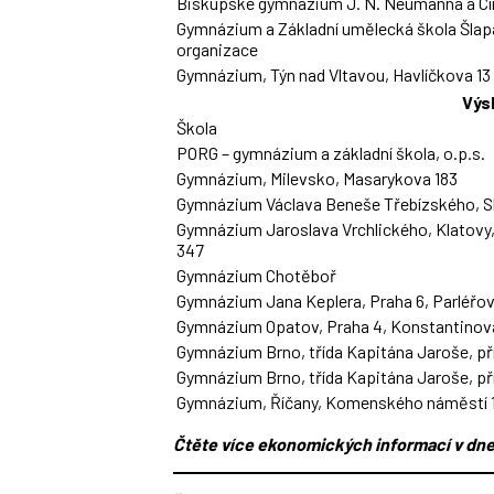
Biskupské gymnázium J. N. Neumanna a Cír
Gymnázium a Základní umělecká škola Šlap
organizace
Gymnázium, Týn nad Vltavou, Havlíčkova 13
Výs
Škola
PORG – gymnázium a základní škola, o.p.s.
Gymnázium, Milevsko, Masarykova 183
Gymnázium Václava Beneše Třebízského, S
Gymnázium Jaroslava Vrchlického, Klatovy
347
Gymnázium Chotěboř
Gymnázium Jana Keplera, Praha 6, Parléřov
Gymnázium Opatov, Praha 4, Konstantinov
Gymnázium Brno, třída Kapitána Jaroše, p
Gymnázium Brno, třída Kapitána Jaroše, p
Gymnázium, Říčany, Komenského náměstí 
Čtěte více ekonomických informací v dne