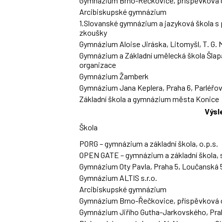
Gymnázium Brno-Řečkovice, příspěvková 
Arcibiskupské gymnázium
1.Slovanské gymnázium a jazyková škola s 
zkoušky
Gymnázium Aloise Jiráska, Litomyšl, T. G.
Gymnázium a Základní umělecká škola Šlap
organizace
Gymnázium Žamberk
Gymnázium Jana Keplera, Praha 6, Parléřov
Základní škola a gymnázium města Konice
Výsl
Škola
PORG – gymnázium a základní škola, o.p.s.
OPEN GATE – gymnázium a základní škola, s
Gymnázium Oty Pavla, Praha 5, Loučanská 
Gymnázium ALTIS s.r.o.
Arcibiskupské gymnázium
Gymnázium Brno-Řečkovice, příspěvková 
Gymnázium Jiřího Gutha-Jarkovského, Praha