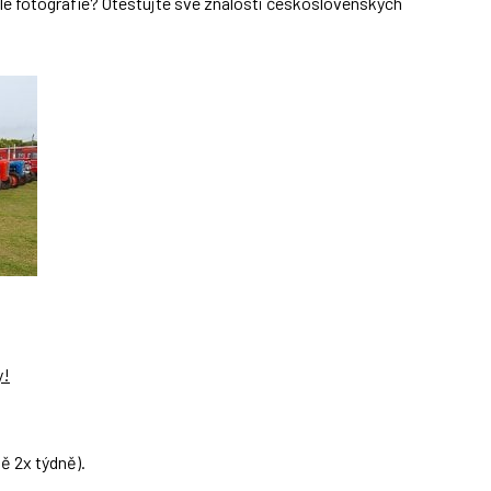
dle fotografie? Otestujte své znalosti československých
y!
ě 2x týdně).