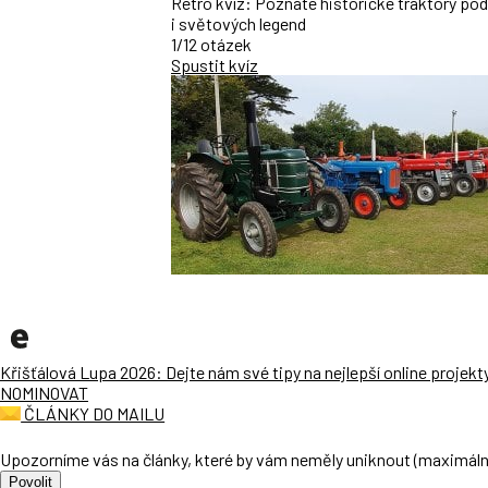
Retro kvíz: Poznáte historické traktory po
i světových legend
1/12 otázek
Spustit kvíz
Křišťálová Lupa 2026: Dejte nám své tipy na nejlepší online projekt
NOMINOVAT
ČLÁNKY DO MAILU
Upozorníme vás na články, které by vám neměly uniknout (maximáln
Povolit