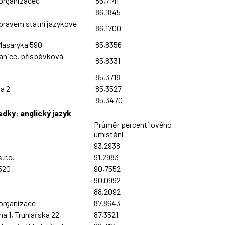
organizacec
86,7141
86,1845
právem státní jazykové
86,1700
 Masaryka 590
85,8356
anice, příspěvková
85,8331
85,3718
a 2
85,3527
85,3470
edky: anglický jazyk
Průměr percentilového
umístění
93,2938
.r.o.
91,2983
520
90,7552
90,0992
88,2092
organizace
87,8643
 1, Truhlářská 22
87,3521