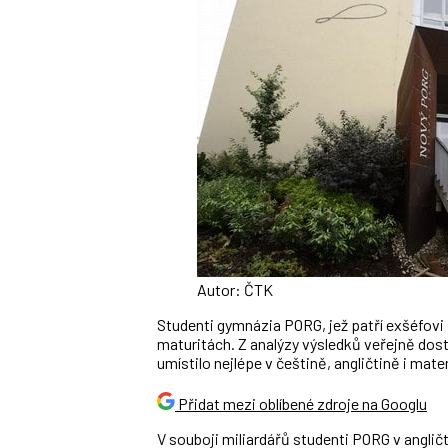
Autor: ČTK
Studenti gymnázia PORG, jež patří exšéfovi 
maturitách. Z analýzy výsledků veřejně do
umístilo nejlépe v češtině, angličtině i mat
Přidat mezi oblíbené zdroje na Googlu
V souboji miliardářů studenti PORG v angli