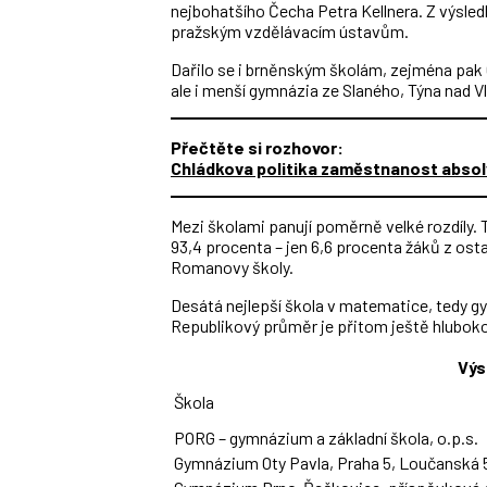
nejbohatšího Čecha Petra Kellnera. Z výsled
pražským vzdělávacím ústavům.
Dařilo se i brněnským školám, zejména pa
ale i menší gymnázia ze Slaného, Týna nad V
Přečtěte si rozhovor:
Chládkova politika zaměstnanost absolv
Mezi školami panují poměrně velké rozdíly
93,4 procenta – jen 6,6 procenta žáků z osta
Romanovy školy.
Desátá nejlepší škola v matematice, tedy g
Republikový průměr je přitom ještě hlubok
Výs
Škola
PORG – gymnázium a základní škola, o.p.s.
Gymnázium Oty Pavla, Praha 5, Loučanská 