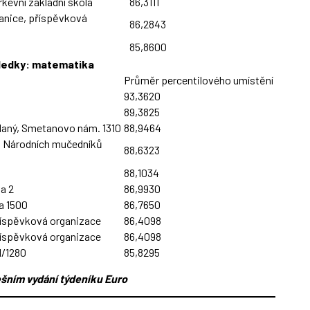
kevní základní škola
86,3111
anice, příspěvková
86,2843
85,8600
ledky: matematika
Průměr percentilového umístění
93,3620
89,3825
laný, Smetanovo nám. 1310
88,9464
, Národních mučedníků
88,6323
88,1034
a 2
86,9930
a 1500
86,7650
říspěvková organizace
86,4098
říspěvková organizace
86,4098
1/1280
85,8295
šním vydání týdeníku Euro