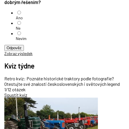
dobrým řešením?
Ano
Ne
Nevím
Odpověz
Zobraz výsledek
Kvíz týdne
Retro kvíz: Poznáte historické traktory podle fotografie?
Otestujte své znalosti československých i světových legend
1/12 otázek
Spustit kvíz