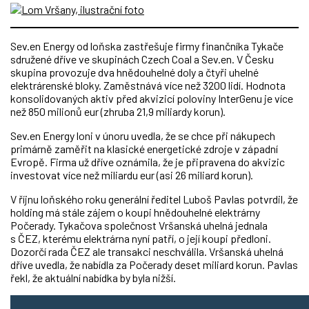
Sev.en Energy od loňska zastřešuje firmy finančníka Tykače
sdružené dříve ve skupinách Czech Coal a Sev.en. V Česku
skupina provozuje dva hnědouhelné doly a čtyři uhelné
elektrárenské bloky. Zaměstnává více než 3200 lidí. Hodnota
konsolidovaných aktiv před akvizicí poloviny InterGenu je více
než 850 milionů eur (zhruba 21,9 miliardy korun).
Sev.en Energy loni v únoru uvedla, že se chce při nákupech
primárně zaměřit na klasické energetické zdroje v západní
Evropě. Firma už dříve oznámila, že je připravena do akvizic
investovat více než miliardu eur (asi 26 miliard korun).
V říjnu loňského roku generální ředitel Luboš Pavlas potvrdil, že
holding má stále zájem o koupi hnědouhelné elektrárny
Počerady. Tykačova společnost Vršanská uhelná jednala
s ČEZ, kterému elektrárna nyní patří, o její koupi předloni.
Dozorčí rada ČEZ ale transakci neschválila. Vršanská uhelná
dříve uvedla, že nabídla za Počerady deset miliard korun. Pavlas
řekl, že aktuální nabídka by byla nižší.