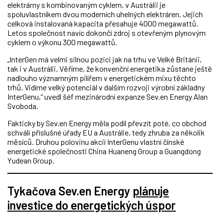
elektrárny s kombinovaným cyklem, v Austrálii je
spoluvlastníkem dvou moderních uhelných elektráren. Jejich
celková instalovaná kapacita přesahuje 4000 megawattů.
Letos společnost navíc dokončí zdroj s otevřeným plynovým
cyklem o výkonu 300 megawattů.
„InterGen má velmi silnou pozici jak na trhu ve Velké Británii,
tak i v Austrálii. Věříme, že konvenční energetika zůstane ještě
nadlouho významným pilířem v energetickém mixu těchto
trhů. Vidíme velký potenciál v dalším rozvoji výrobní základny
InterGenu,“ uvedl šéf mezinárodní expanze Sev.en Energy Alan
Svoboda.
Fakticky by Sev.en Energy měla podíl převzít poté, co obchod
schválí příslušné úřady EU a Austrálie, tedy zhruba za několik
měsíců. Druhou polovinu akcií InterGenu vlastní čínské
energetické společnosti China Huaneng Group a Guangdong
Yudean Group.
Tykačova Sev.en Energy
plánuje
investice do energetických úspor