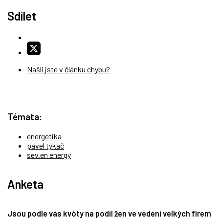
Sdílet
Našli jste v článku chybu?
Témata:
energetika
pavel tykač
sev.en energy
Anketa
Jsou podle vás kvóty na podíl žen ve vedení velkých firem