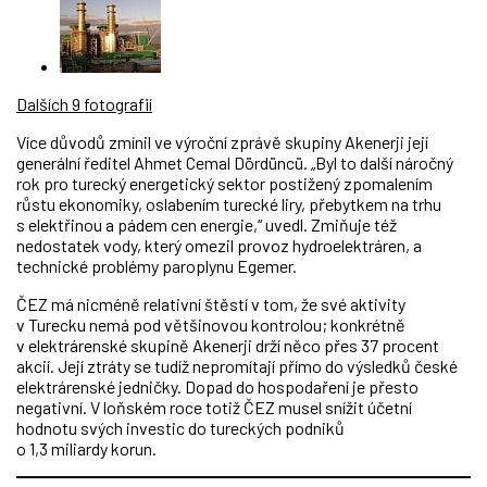
Dalších 9 fotografií
Více důvodů zmínil ve výroční zprávě skupiny Akenerji její
generální ředitel Ahmet Cemal Dördüncü. „Byl to další náročný
rok pro turecký energetický sektor postižený zpomalením
růstu ekonomiky, oslabením turecké liry, přebytkem na trhu
s elektřinou a pádem cen energie,“ uvedl. Zmiňuje též
nedostatek vody, který omezil provoz hydroelektráren, a
technické problémy paroplynu Egemer.
ČEZ má nicméně relativní štěstí v tom, že své aktivity
v Turecku nemá pod většinovou kontrolou; konkrétně
v elektrárenské skupině Akenerji drží něco přes 37 procent
akcií. Její ztráty se tudíž nepromítají přímo do výsledků české
elektrárenské jedničky. Dopad do hospodaření je přesto
negativní. V loňském roce totiž ČEZ musel snížit účetní
hodnotu svých investic do tureckých podniků
o 1,3 miliardy korun.