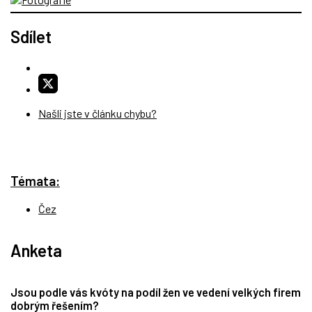
Sdílet
Našli jste v článku chybu?
Témata:
Čez
Anketa
Jsou podle vás kvóty na podíl žen ve vedení velkých firem
dobrým řešením?