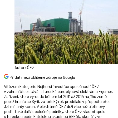
Autor: ČEZ
Přidat mezi oblíbené zdroje na Googlu
Vítězem kategorie Nejhorší investice společnosti ČEZ
v zahraničí se stává… Turecká paroplynová elektrárna Egemer.
Zařízení, které vyrostlo během let 2011 až 2014 na jihu země
poblíž hranic se Sýrií, za loňský rok prodělalo v přepočtu přes
3,4 miliardy korun. V elektrárně ČEZ drží více než třetinový
podíl. Také další společné podniky, které ČEZ vlastní spolu
s tureckou podnikatelskou skupinou Akkök, skončily ve