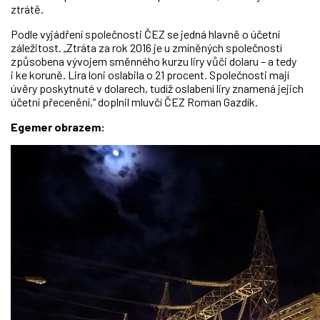
ztrátě.
Podle vyjádření společnosti ČEZ se jedná hlavně o účetní
záležitost. „Ztráta za rok 2016 je u zmíněných společností
způsobena vývojem směnného kurzu liry vůči dolaru – a tedy
i ke koruně. Lira loni oslabila o 21 procent. Společnosti mají
úvěry poskytnuté v dolarech, tudíž oslabení liry znamená jejich
účetní přecenění,“ doplnil mluvčí ČEZ Roman Gazdík.
Egemer obrazem: