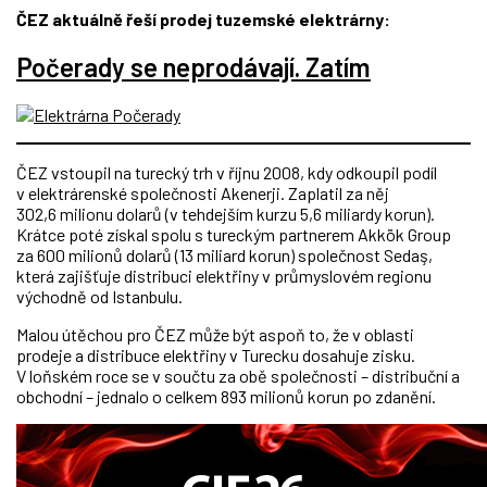
ČEZ aktuálně řeší prodej tuzemské elektrárny:
Počerady se neprodávají. Zatím
ČEZ vstoupil na turecký trh v říjnu 2008, kdy odkoupil podíl
v elektrárenské společnosti Akenerji. Zaplatil za něj
302,6 milionu dolarů (v tehdejším kurzu 5,6 miliardy korun).
Krátce poté získal spolu s tureckým partnerem Akkök Group
za 600 milionů dolarů (13 miliard korun) společnost Sedaş,
která zajišťuje distribuci elektřiny v průmyslovém regionu
východně od Istanbulu.
Malou útěchou pro ČEZ může být aspoň to, že v oblasti
prodeje a distribuce elektřiny v Turecku dosahuje zisku.
V loňském roce se v součtu za obě společnosti – distribuční a
obchodní – jednalo o celkem 893 milionů korun po zdanění.