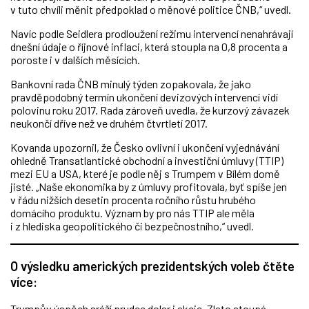
v tuto chvíli měnit předpoklad o měnové politice ČNB,“ uvedl.
Navíc podle Seidlera prodloužení režimu intervencí nenahrávají
dnešní údaje o říjnové inflaci, která stoupla na 0,8 procenta a
poroste i v dalších měsících.
Bankovní rada ČNB minulý týden zopakovala, že jako
pravděpodobný termín ukončení devizových intervencí vidí
polovinu roku 2017. Rada zároveň uvedla, že kurzový závazek
neukončí dříve než ve druhém čtvrtletí 2017.
Kovanda upozornil, že Česko ovlivní i ukončení vyjednávání
ohledně Transatlantické obchodní a investiční úmluvy (TTIP)
mezi EU a USA, které je podle něj s Trumpem v Bílém domě
jisté. „Naše ekonomika by z úmluvy profitovala, byť spíše jen
v řádu nižších desetin procenta ročního růstu hrubého
domácího produktu. Význam by pro nás TTIP ale měla
i z hlediska geopolitického či bezpečnostního,“ uvedl.
O výsledku amerických prezidentských voleb čtěte
více:
Trumpův úspěch sráží prudce dolar i akcie. Zlato stoupá