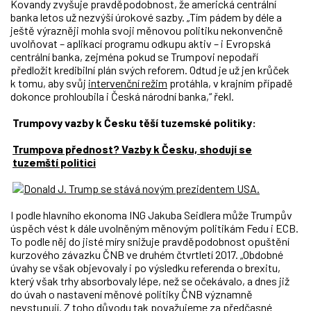
Kovandy zvyšuje pravděpodobnost, že americká centrální
banka letos už nezvýší úrokové sazby. „Tím pádem by déle a
ještě výrazněji mohla svoji měnovou politiku nekonvenčně
uvolňovat – aplikací programu odkupu aktiv – i Evropská
centrální banka, zejména pokud se Trumpovi nepodaří
předložit kredibilní plán svých reforem. Odtud je už jen krůček
k tomu, aby svůj
intervenční režim
protáhla, v krajním případě
dokonce prohloubila i Česká národní banka,“ řekl.
Trumpovy vazby k Česku těší tuzemské politiky:
Trumpova přednost? Vazby k Česku, shodují se
tuzemští politici
I podle hlavního ekonoma ING Jakuba Seidlera může Trumpův
úspěch vést k dále uvolněným měnovým politikám Fedu i ECB.
To podle něj do jisté míry snižuje pravděpodobnost opuštění
kurzového závazku ČNB ve druhém čtvrtletí 2017. „Obdobné
úvahy se však objevovaly i po výsledku referenda o brexitu,
který však trhy absorbovaly lépe, než se očekávalo, a dnes již
do úvah o nastavení měnové politiky ČNB významně
nevstupují. Z toho důvodu tak považujeme za předčasné