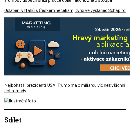
Oslabení vztahů s Českem nečekám, tvrdí velvyslanec Schapiro
Nejbohatší prezidenti USA. Trump má o miliardu víc než všichni
dohromady
Sdílet