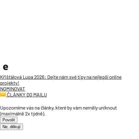
Křišťálová Lupa 2026: Dejte nám své tipy na nejlepší online
projekty!
NOMINOVAT
ČLÁNKY DO MAILU
Upozorníme vás na články, které by vám neměly uniknout
(maximálně 2x týdně).
Povolit
Ne, děkuji