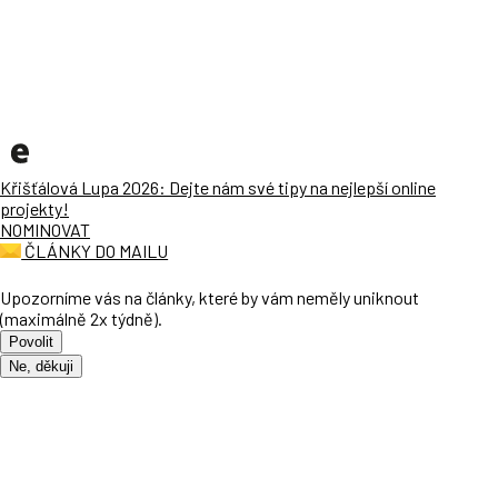
Křišťálová Lupa 2026: Dejte nám své tipy na nejlepší online
projekty!
NOMINOVAT
ČLÁNKY DO MAILU
Upozorníme vás na články, které by vám neměly uniknout
(maximálně 2x týdně).
Povolit
Ne, děkuji