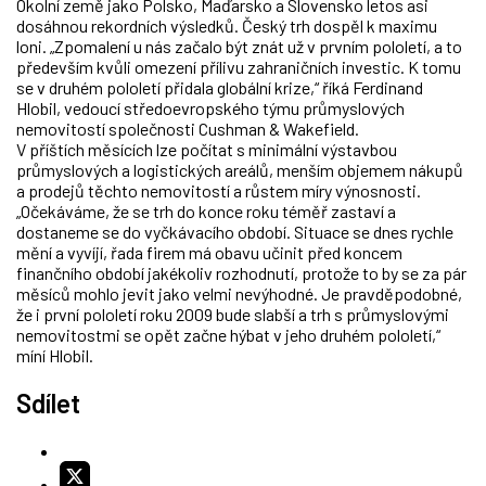
Okolní země jako Polsko, Maďarsko a Slovensko letos asi
dosáhnou rekordních výsledků. Český trh dospěl k maximu
loni. „Zpomalení u nás začalo být znát už v prvním pololetí, a to
především kvůli omezení přílivu zahraničních investic. K tomu
se v druhém pololetí přidala globální krize,“ říká Ferdinand
Hlobil, vedoucí středoevropského týmu průmyslových
nemovitostí společnosti Cushman & Wakefield.
V příštích měsících lze počítat s minimální výstavbou
průmyslových a logistických areálů, menším objemem nákupů
a prodejů těchto nemovitostí a růstem míry výnosnosti.
„Očekáváme, že se trh do konce roku téměř zastaví a
dostaneme se do vyčkávacího období. Situace se dnes rychle
mění a vyvíjí, řada firem má obavu učinit před koncem
finančního období jakékoliv rozhodnutí, protože to by se za pár
měsíců mohlo jevit jako velmi nevýhodné. Je pravděpodobné,
že i první pololetí roku 2009 bude slabší a trh s průmyslovými
nemovitostmi se opět začne hýbat v jeho druhém pololetí,“
míní Hlobil.
Sdílet