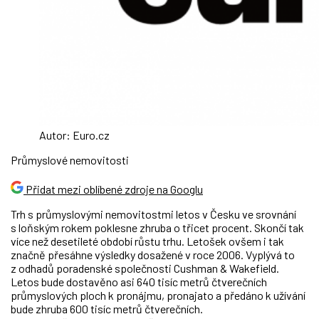
Autor: Euro.cz
Průmyslové nemovitosti
Přidat mezi oblíbené zdroje na Googlu
Trh s průmyslovými nemovitostmi letos v Česku ve srovnání
s loňským rokem poklesne zhruba o třicet procent. Skončí tak
více než desetileté období růstu trhu. Letošek ovšem i tak
značně přesáhne výsledky dosažené v roce 2006. Vyplývá to
z odhadů poradenské společnosti Cushman & Wakefield.
Letos bude dostavěno asi 640 tisíc metrů čtverečních
průmyslových ploch k pronájmu, pronajato a předáno k užívání
bude zhruba 600 tisíc metrů čtverečních.