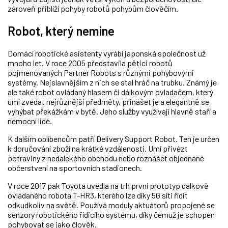
zároveň přiblíží pohyby robotů pohybům člověčím.
Robot, který nemine
Domácí robotické asistenty vyrábí japonská společnost už
mnoho let. V roce 2005 představila pětici robotů
pojmenovaných Partner Robots s různými pohybovými
systémy. Nejslavnějším z nich se stal hráč na trubku. Známý je
ale také robot ovládaný hlasem či dálkovým ovladačem, který
umí zvedat nejrůznější předměty, přinášet je a elegantně se
vyhýbat překážkám v bytě. Jeho služby využívají hlavně staří a
nemocní lidé.
K dalším oblíbencům patří Delivery Support Robot. Ten je určen
k doručování zboží na krátké vzdálenosti. Umí přivézt
potraviny z nedalekého obchodu nebo roznášet objednané
občerstvení na sportovních stadionech.
V roce 2017 pak Toyota uvedla na trh první prototyp dálkově
ovládaného robota T-HR3, kterého lze díky 5G síti řídit
odkudkoliv na světě. Používá moduly aktuátorů propojené se
senzory robotického řídicího systému, díky čemuž je schopen
pohybovat se jako člověk.