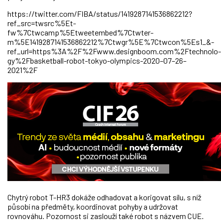
https://twitter.com/FIBA/sta­tus/1419287141536862212?
ref_src=twsrc%5Et­
fw%7Ctwcamp%5Etweetembed%7Ctwter­
m%5E1419287141536862212%7Ctwgr%5E%7Ctwcon%5Es1_&­
ref_url=https%3A%2F%2Fwww­.designboom.com%2Ftechnolo­
gy%2Fbasketball-robot-tokyo-olympics-2020–07–26–
2021%2F
Chytrý robot T-HR3 dokáže odhadovat a korigovat sílu, s níž
působí na předměty, koordinovat pohyby a udržovat
rovnováhu. Pozornost si zaslouží také robot s názvem CUE.