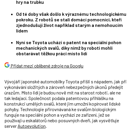
hry na trubku
Od té doby však došlo k výraznému technologickému
pokroku. Z robotů se stali domácí pomocníci, kteří
zjednodušují život například starým a nemohoucím
lidem
Nyní se Toyota uchází o patent na speciální pohon
mechanických svalů, díky nimž by roboti mohli
obstarávat těžkou práci místo lidí
Přidat mezi oblíbené zdroje na Googlu
Vývojáři japonské automobilky Toyota přišli s nápadem, jak při
vykonávání složitých a zároveň nebezpečných úkonů předejít
úrazům. Místo lidí je budou nově mít na starost roboti, ale ne
tak ledajací. Společnost podala patentovou přihlášku na
konstrukci umělých svalů, které jim umožní kopírovat lidské
pohyby. Technologie přirovnávaná ke svalům biologickým
funguje na speciální pohon a vychází ze zařízení, jež se
používají u eskalátorů nebo posuvných dveří, jak vysvětluje
server
Autoevolution
.