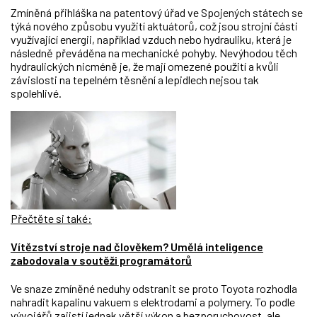
Zmíněná přihláška na patentový úřad ve Spojených státech se
týká nového způsobu využití aktuátorů, což jsou strojní části
využívající energii, například vzduch nebo hydrauliku, která je
následně převáděna na mechanické pohyby. Nevýhodou těch
hydraulických nicméně je, že mají omezené použití a kvůli
závislosti na tepelném těsnění a lepidlech nejsou tak
spolehlivé.
Přečtěte si také:
Vítězství stroje nad člověkem? Umělá inteligence
zabodovala v soutěži programátorů
Ve snaze zmíněné neduhy odstranit se proto Toyota rozhodla
nahradit kapalinu vakuem s elektrodami a polymery. To podle
vývojářů zajistí jednak větší výkon a bezporuchovost, ale