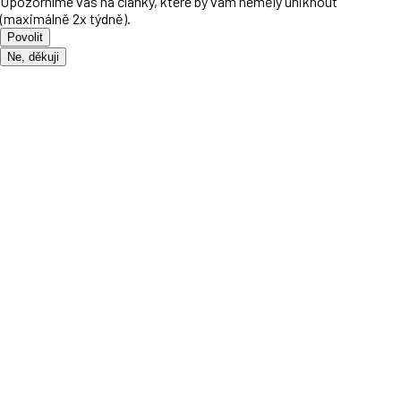
Upozorníme vás na články, které by vám neměly uniknout
(maximálně 2x týdně).
Povolit
Ne, děkuji