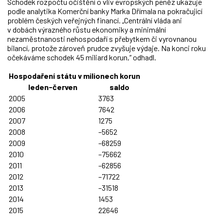
Schodek rozpočtu očištění o vliv evropských peněz ukazuje
podle analytika Komerční banky Marka Dřímala na pokračující
problém českých veřejných financí. „Centrální vláda ani
v dobách výrazného růstu ekonomiky a minimální
nezaměstnanosti nehospodaří s přebytkem či vyrovnanou
bilancí, protože zároveň prudce zvyšuje výdaje. Na konci roku
očekáváme schodek 45 miliard korun,“ odhadl.
Hospodaření státu v milionech korun
leden-červen
saldo
2005
3763
2006
7642
2007
1275
2008
–5652
2009
–68259
2010
–75662
2011
–62856
2012
–71722
2013
–31518
2014
1453
2015
22646