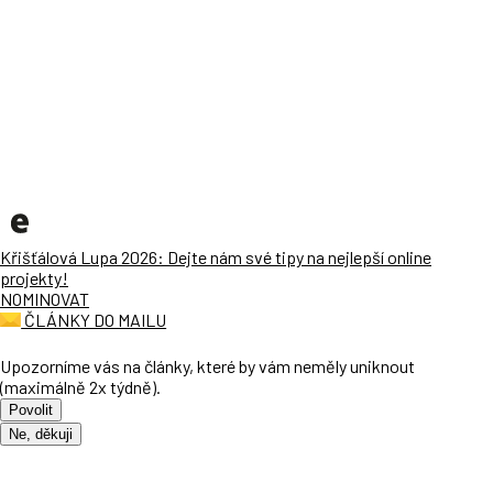
Křišťálová Lupa 2026: Dejte nám své tipy na nejlepší online
projekty!
NOMINOVAT
ČLÁNKY DO MAILU
Upozorníme vás na články, které by vám neměly uniknout
(maximálně 2x týdně).
Povolit
Ne, děkuji