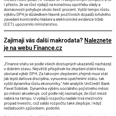
i přesto, že se růst výdajů na konečnou spotřebu vlády a
domácností pohybuje okolo šesti procent. Vyšší tempo růstu
výběru DPH je důsledkem hlavně pozitivních dopadů loňského
zavedení kontrolního hlášení a elektronické evidence tržeb
(EET), upozornilo ministerstvo.
Zajímají vás další makrodata?
Naleznete
je na webu Finance.cz
„Finance státu se podle všech dostupných ukazatelů nacházejí
v dobrém stavu. Největší příspěvek ke zlepšení státní kasy
obstaral výběr DPH. Za takovým zlepšením zřejmě musí stát
jak lepší daňová disciplína, vynucená opatřeními státu, tak
vyšší dynamika růstu ekonomiky,“ řekl analytik UniCredit Bank
Pavel Sobíšek. Dynamika výběru sociálního pojistného měsíc
po měsíci akceleruje, což podle něj naznačuje, že růst mezd
nabírá na tempu. U výdajů rozpočtu nadále trvá meziroční
propad investic, což saldo rozpočtu také zlepšuje, i když
nežádoucím způsobem, podotkl.