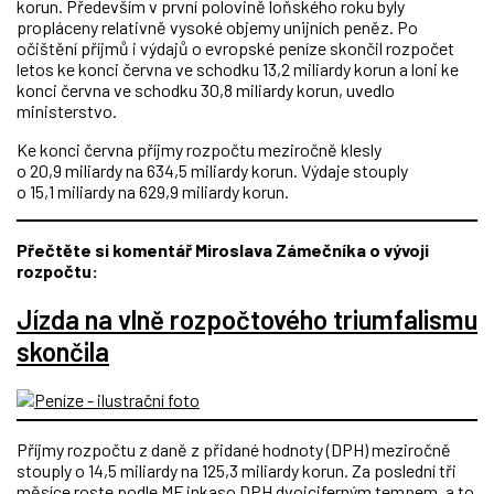
korun. Především v první polovině loňského roku byly
propláceny relativně vysoké objemy unijních peněz. Po
očištění příjmů i výdajů o evropské peníze skončil rozpočet
letos ke konci června ve schodku 13,2 miliardy korun a loni ke
konci června ve schodku 30,8 miliardy korun, uvedlo
ministerstvo.
Ke konci června příjmy rozpočtu meziročně klesly
o 20,9 miliardy na 634,5 miliardy korun. Výdaje stouply
o 15,1 miliardy na 629,9 miliardy korun.
Přečtěte si komentář Miroslava Zámečníka o vývoji
rozpočtu:
Jízda na vlně rozpočtového triumfalismu
skončila
Příjmy rozpočtu z daně z přidané hodnoty (DPH) meziročně
stouply o 14,5 miliardy na 125,3 miliardy korun. Za poslední tři
měsíce roste podle MF inkaso DPH dvojciferným tempem, a to