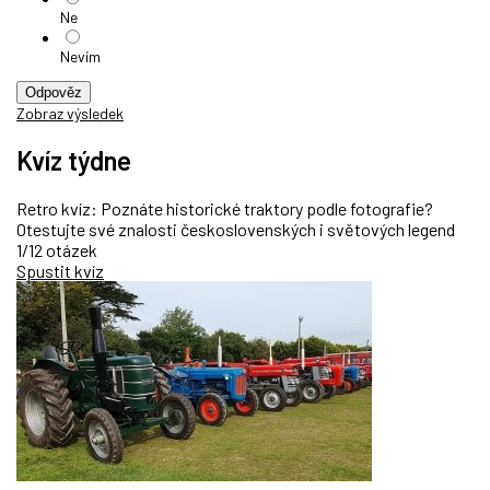
Ne
Nevím
Odpověz
Zobraz výsledek
Kvíz týdne
Retro kvíz: Poznáte historické traktory podle fotografie?
Otestujte své znalosti československých i světových legend
1/12 otázek
Spustit kvíz