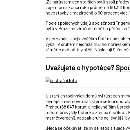
„Za nárůstem cen starších bytů stojí přede
zájemce na konci roku průměrně 80.361 koru
novostavby a meziročně o 60 procent více,“ 
Podle společných údajů společností Trigem
bytů v Praze meziročně téměř o pětinu na 10
V porovnání s nejlevnějším Ústím nad Labem
vyšší. V druhém nejdražším Jihomoravském kr
téměř o dvě pětiny nižší. Následují Středoče
Uvažujete o hypotéce?
Spočí
U starších rodinných domů byl růst cen mír
levnějších nemovitostí, které se loni dostaly 
Prahou (68 647 korun) a nejlevnějším Ústecký
městě převýšily Ústecko zhruba čtyřikrát. P
metr čtvereční), naopak druhé nejlevnější byl
„Nedá se očekávat, že by se letos situace 