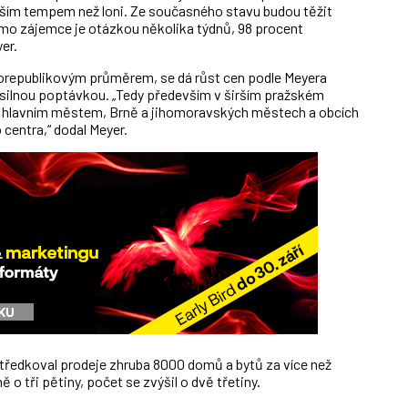
ším tempem než loni. Ze současného stavu budou těžit
římo zájemce je otázkou několika týdnů, 98 procent
er.
lorepublikovým průměrem, se dá růst cen podle Meyera
 silnou poptávkou. „Tedy především v širším pražském
 s hlavním městem, Brně a jihomoravských městech a obcích
centra,“ dodal Meyer.
tředkoval prodeje zhruba 8000 domů a bytů za více než
 o tři pětiny, počet se zvýšil o dvě třetiny.