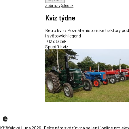
Zobraz výsledek
Kvíz týdne
Retro kvíz: Poznáte historické traktory po
i světových legend
1/12 otázek
Spustit kvíz
Křišťálová Lupa 2026: Dejte nám své tipy na nejlepší online projekt