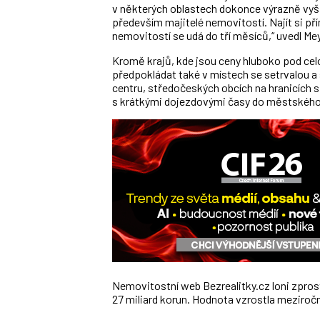
v některých oblastech dokonce výrazně vyš
především majitelé nemovitostí. Najít si p
nemovitostí se udá do tří měsíců,“ uvedl Mey
Kromě krajů, kde jsou ceny hluboko pod ce
předpokládat také v místech se setrvalou a
centru, středočeských obcích na hranicích
s krátkými dojezdovými časy do městského 
Nemovitostní web Bezrealitky.cz loni zpros
27 miliard korun. Hodnota vzrostla meziročně