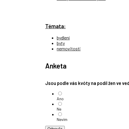
Témata:
bydlení
byty
nemovitosti
Anketa
Jsou podle vás kvóty na podíl žen ve v
Ano
Ne
Nevím
Odpověz