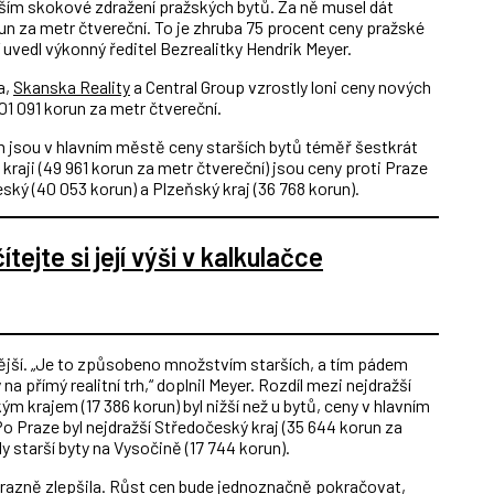
vším skokové zdražení pražských bytů. Za ně musel dát
n za metr čtvereční. To je zhruba 75 procent ceny pražské
uvedl výkonný ředitel Bezrealitky Hendrik Meyer.
a,
Skanska Reality
a Central Group vzrostly loni ceny nových
1 091 korun za metr čtvereční.
 jsou v hlavním městě ceny starších bytů téměř šestkrát
aji (49 961 korun za metr čtvereční) jsou ceny proti Praze
ský (40 053 korun) a Plzeňský kraj (36 768 korun).
tejte si její výši v kalkulačce
nější. „Je to způsobeno množstvím starších, a tím pádem
na přímý realitní trh,“ doplnil Meyer. Rozdíl mezi nejdražší
m krajem (17 386 korun) byl nižší než u bytů, ceny v hlavním
o Praze byl nejdražší Středočeský kraj (35 644 korun za
y starší byty na Vysočině (17 744 korun).
výrazně zlepšila. Růst cen bude jednoznačně pokračovat,