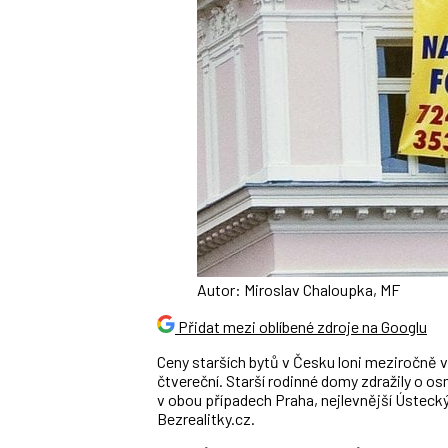
Autor: Miroslav Chaloupka, MF
Přidat mezi oblíbené zdroje na Googlu
Ceny starších bytů v Česku loni meziročně v
čtvereční. Starší rodinné domy zdražily o os
v obou případech Praha, nejlevnější Ústeck
Bezrealitky.cz.