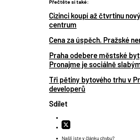
Přečtěte si také:
Cizinci koupí až čtvrtinu nov
centrum
Cena za úspěch. Pražské nemo
Praha odebere městské byt
Pronajme je sociálně slabý
Tři pětiny bytového trhu v P
developerů
Sdílet
Našli jste v článku chybu?