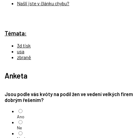
Našli jste v článku chybu?
Témata:
3d tisk
usa
zbraně
Anketa
Jsou podle vás kvóty na podíl žen ve vedení velkých firem
dobrým řešením?
Ano
Ne