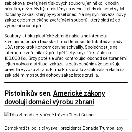
zablokoval zveřejnění tiskových souborů jen několik hodin
předtím, než měly být umístěny na webu. Tehdy ale soud vydal
dočasný zákaz, který by vypršel dnes. Na něj nyní navázal nový
zákaz celoamerického zveřejnění souborů, který platí až do
vyřešení soudní pře.
Soubory k tisku plastické zbraně nabídla na internetu
k volnému použití texaská firma Defense Distributed a úřady
USA tento krok koncem června schválily. Společnost je na
internetu zveřejnila už před pěti lety, kdy si je stáhlo na
100.000 lidí. Brzy poté ale úřad kontrolující obchod se zbraněmi
jejich volnou distribuci zakázal s odůvodněním, že porušuje
pravidla vývozu zbraní. Firma krok úřadu zažalovala a vláda na
základě mimosoudní dohody zákaz letos zrušila.
Pistolníkův sen.
Americké zákony
dovolují domácí výrobu zbraní
Demokratičtí politici vyzvali prezidenta Donalda Trumpa, aby