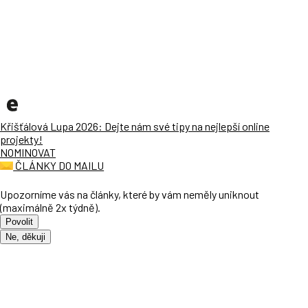
Křišťálová Lupa 2026: Dejte nám své tipy na nejlepší online
projekty!
NOMINOVAT
ČLÁNKY DO MAILU
Upozorníme vás na články, které by vám neměly uniknout
(maximálně 2x týdně).
Povolit
Ne, děkuji