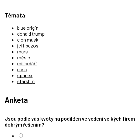
Témata:
blue origin
donald trump
elon musk
jeff bezos
mars
měsíc
miliardáři
nasa
spacex
starship
Anketa
Jsou podle vás kvóty na podíl žen ve vedení velkých firem
dobrým řešením?