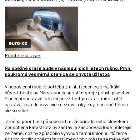
Přečtěte si také:
Na oběžné dráze bude v následujících letech rušno. První
soukromá vesmírná stanice se chystá už letos
V neposlední řadě je potřeba zmínit i jeden ryze fyzikální
důvod. Cestě na Mars v současnosti nepřeje pohyb planet ve
Sluneční soustavě. Ideální příležitost pro start mise totiž
nastává jen jednou za více než dva roky, kdy jsou obě tělesa
blízko sebe.
„Změna priorit je způsobena tím, že přírodní nebo člověkem
způsobená katastrofa by zastavila zásobovací lodě přilétající
ze Země, což by způsobilo vyhynutí tamní kolonie. Můžeme
přitom docílit soběstačnosti měsíčního města za méně než