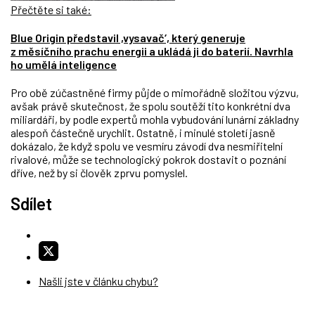
Přečtěte si také:
Blue Origin představil ,vysavač‘, který generuje
z měsíčního prachu energii a ukládá ji do baterií. Navrhla
ho umělá inteligence
Pro obě zúčastněné firmy
půjde o mimořádně složitou výzvu,
avšak právě skutečnost, že spolu soutěží tito konkrétní dva
miliardáři,
by podle expertů mohla vybudování lunární základny
alespoň částečně urychlit. Ostatně, i minulé století jasně
dokázalo, že když spolu ve vesmíru závodí dva nesmiřitelní
rivalové, může se technologický pokrok dostavit o poznání
dříve, než by si člověk zprvu pomyslel
.
Sdílet
Našli jste v článku chybu?