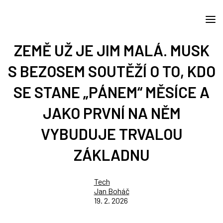
ZEMĚ UŽ JE JIM MALÁ. MUSK
S BEZOSEM SOUTĚŽÍ O TO, KDO
SE STANE „PÁNEM“ MĚSÍCE A
JAKO PRVNÍ NA NĚM
VYBUDUJE TRVALOU
ZÁKLADNU
Tech
Jan Boháč
19. 2. 2026