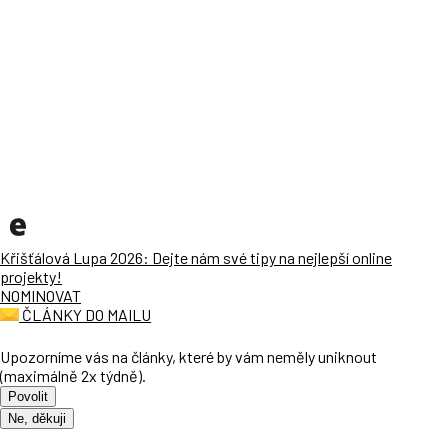
Křišťálová Lupa 2026: Dejte nám své tipy na nejlepší online
projekty!
NOMINOVAT
ČLÁNKY DO MAILU
Upozorníme vás na články, které by vám neměly uniknout
(maximálně 2x týdně).
Povolit
Ne, děkuji