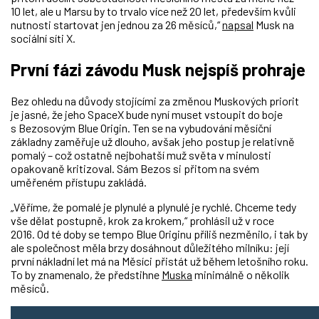
10 let, ale u Marsu by to trvalo více než 20 let, především kvůli
nutnosti startovat jen jednou za 26 měsíců,“
napsal
Musk na
sociální síti X.
První fázi závodu Musk nejspíš prohraje
Bez ohledu na důvody stojícími za změnou Muskových priorit
je jasné, že jeho SpaceX bude nyní muset vstoupit do boje
s Bezosovým Blue Origin. Ten se na vybudování měsíční
základny zaměřuje už dlouho, avšak jeho postup je relativně
pomalý
–
což ostatně nejbohatší muž světa v minulosti
opakovaně kritizoval.
Sám Bezos si přitom na svém
uměřeném přístupu zakládá.
„Věříme, že pomalé je plynulé a plynulé je rychlé. Chceme tedy
vše dělat postupně, krok za krokem,“ prohlásil už v roce
2016. Od té doby se tempo Blue Originu příliš nezměnilo, i tak by
ale společnost měla brzy dosáhnout důležitého milníku: její
první nákladní let má na Měsíci přistát už během letošního roku.
To by znamenalo, že předstihne
Muska
minimálně o několik
měsíců.