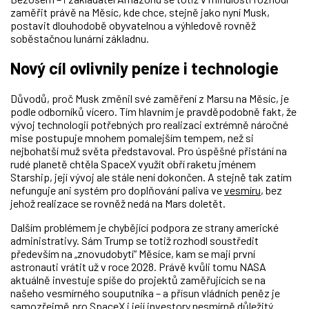
zaměřit právě na Měsíc, kde chce, stejně jako nyní Musk,
postavit dlouhodobě obyvatelnou a výhledově rovněž
soběstačnou lunární základnu.
Nový cíl ovlivnily peníze i technologie
Důvodů, proč Musk změnil své zaměření z Marsu na Měsíc, je
podle odborníků vícero. Tím hlavním je pravděpodobně fakt, že
vývoj technologií potřebných pro realizaci extrémně náročné
mise postupuje mnohem pomalejším tempem, než si
nejbohatší muž světa představoval. Pro úspěšné přistání na
rudé planetě chtěla SpaceX využít obří raketu jménem
Starship, její vývoj ale stále není dokončen. A stejně tak zatím
nefunguje ani systém pro doplňování paliva ve
vesmíru
, bez
jehož realizace se rovněž nedá na Mars doletět.
Dalším problémem je chybějící podpora ze strany americké
administrativy. Sám Trump se totiž rozhodl soustředit
především na „znovudobytí“ Měsíce, kam se mají první
astronauti vrátit už v roce 2028. Právě kvůli tomu NASA
aktuálně investuje spíše do projektů zaměřujících se na
našeho vesmírného souputníka
– a
přísun vládních peněz je
samozřejmě pro SpaceX i její investory nesmírně důležitý.