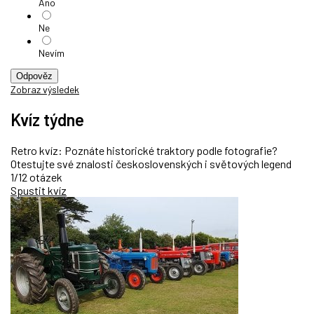
Ano
Ne
Nevím
Odpověz
Zobraz výsledek
Kvíz týdne
Retro kvíz: Poznáte historické traktory podle fotografie?
Otestujte své znalosti československých i světových legend
1/12 otázek
Spustit kvíz