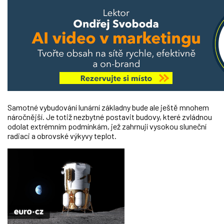
Samotné vybudování lunární základny bude ale ještě mnohem
náročnější. Je totiž nezbytné postavit budovy, které zvládnou
odolat extrémním podmínkám, jež zahrnují vysokou sluneční
radiaci a obrovské výkyvy teplot.