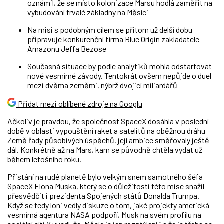
oznámil, že se místo kolonizace Marsu hodlá zaměřit na
vybudování trvalé základny na Měsíci
Na misi s podobným cílem se přitom už delší dobu
připravuje konkurenční firma Blue Origin zakladatele
Amazonu Jeffa Bezose
Současná situace by podle analytiků mohla odstartovat
nové vesmírné závody. Tentokrát ovšem nepůjde o duel
mezi dvěma zeměmi, nýbrž dvojicí miliardářů
Přidat mezi oblíbené zdroje na Googlu
Ačkoliv je pravdou, že společnost
SpaceX
dosáhla v poslední
době
v oblasti vypouštění raket a satelitů na oběžnou dráhu
Země
řady působivých úspěchů, její ambice směřovaly ještě
dál. Konkrétně až na Mars, kam se původně chtěla vydat už
během letošního roku.
Přistání na rudé planetě bylo velkým snem samotného šéfa
SpaceX Elona Muska, který se o důležitosti této mise snažil
přesvědčit i prezidenta Spojených států Donalda Trumpa.
Když se tedy loni vedly diskuze o tom, jaké projekty americká
vesmírná agentura NASA podpoří, Musk na svém profilu na