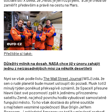
sociální síti X uvedl, že „Měsíc je jen rozptýlení,“ a že je třeba se
zaměřit především a právě na cestu na Mars.
Přečtěte si také:
Důležitý milník na dosah. NASA chce již v únoru zahájit
jednu z nejzásadnějších misí za několik desetiletí
Nyní se však podle listu
The Wall Street Journal
(WSJ) zdá, že
sen o rudé planetě bude muset ustoupit do pozadí. Musk totiž
minulý týden poněkud překvapivě oznámil, že SpaceX přesune
hlavní část své pozornosti zpět k jedinému přirozenému
satelitu Země, na jehož povrchu hodlá vybudovat samostatně
fungující město. To ho však dostává do přímé soutěže
s majitelem vesmírné společnosti Blue Origin Jeffem
Bezosem
– i zakladatel Amazonu
se totiž v minulosti rozhodl