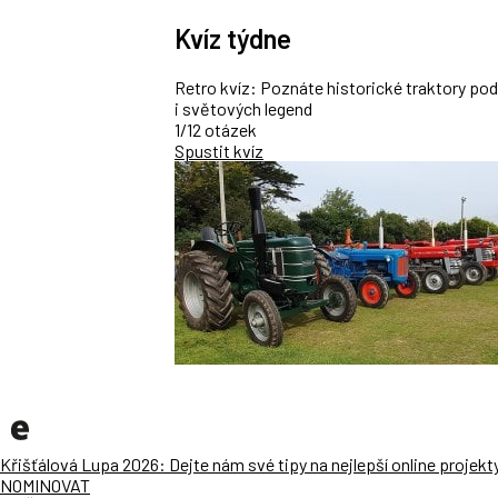
Kvíz týdne
Retro kvíz: Poznáte historické traktory po
i světových legend
1/12 otázek
Spustit kvíz
Křišťálová Lupa 2026: Dejte nám své tipy na nejlepší online projekt
NOMINOVAT