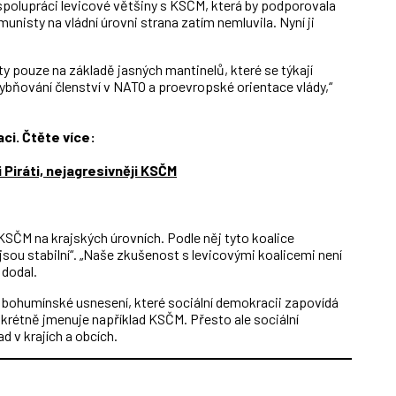
spolupráci levicové většiny s KSČM, která by podporovala
nisty na vládní úrovni strana zatím nemluvila. Nyní ji
.
y pouze na základě jasných mantinelů, které se týkají
bňování členství v NATO a proevropské orientace vlády,“
ci. Čtěte více:
 Piráti, nejagresivněji KSČM
KSČM na krajských úrovních. Podle něj tyto koalice
jsou stabilní“. „Naše zkušenost s levicovými koalicemi není
 dodal.
é bohumínské usnesení, které sociální demokracii zapovídá
krétně jmenuje například KSČM. Přesto ale sociální
d v krajích a obcích.