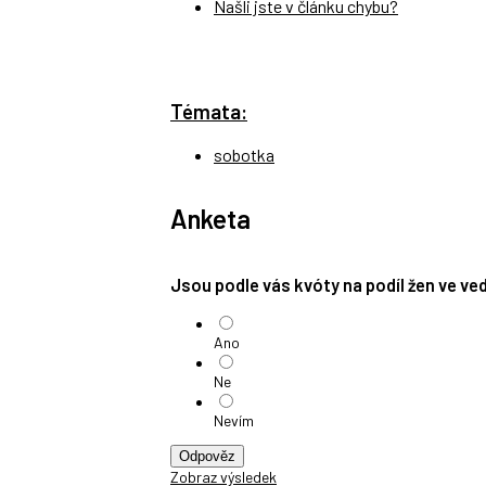
Našli jste v článku chybu?
Témata:
sobotka
Anketa
Jsou podle vás kvóty na podíl žen ve v
Ano
Ne
Nevím
Odpověz
Zobraz výsledek