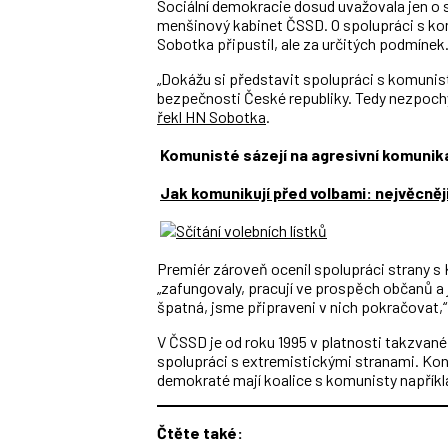
Sociální demokracie dosud uvažovala jen o 
menšinový kabinet ČSSD. O spolupráci s komu
Sobotka připustil, ale za určitých podmínek
„Dokážu si představit spolupráci s komunist
bezpečnosti České republiky. Tedy nezpochy
řekl HN Sobotka
.
Komunisté sázejí na agresivní komunika
Jak komunikují před volbami: nejvěcněji
Premiér zároveň ocenil spolupráci strany s 
„zafungovaly, pracují ve prospěch občanů a 
špatná, jsme připraveni v nich pokračovat,“
V ČSSD je od roku 1995 v platnosti takzvan
spolupráci s extremistickými stranami. Kon
demokraté mají koalice s komunisty napříkla
Čtěte také: