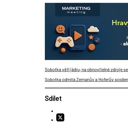
Sobotka věří jádru, na obnovitelné zdroje s
Sobotka odmítá Zemanův a Hoferův posílen
Sdílet