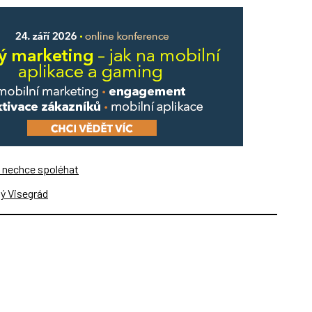
e nechce spoléhat
ý Visegrád