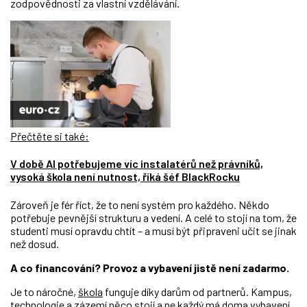
zodpovědnosti za vlastní vzdělávání.
Přečtěte si také:
V době AI potřebujeme víc instalatérů než právníků,
vysoká škola není nutnost, říká šéf BlackRocku
Zároveň je fér říct, že to není systém pro každého. Někdo
potřebuje pevnější strukturu a vedení. A celé to stojí na tom, že
studenti musí opravdu chtít – a musí být připraveni učit se jinak
než dosud.
A co financování? Provoz a vybavení jistě není zadarmo.
Je to náročné,
škola
funguje díky darům od partnerů. Kampus,
technologie a zázemí něco stojí a ne každý má doma vybavení,