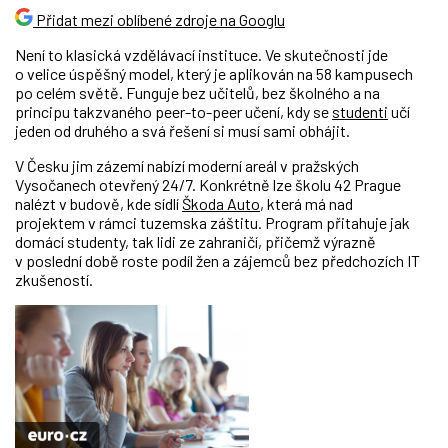
Přidat mezi oblíbené zdroje na Googlu
Není to klasická vzdělávací instituce. Ve skutečnosti jde
o velice úspěšný model, který je aplikován na 58 kampusech
po celém světě. Funguje bez učitelů, bez školného a na
principu takzvaného peer-to-peer učení, kdy se
studenti
učí
jeden od druhého a svá řešení si musí sami obhájit.
V Česku jim zázemí nabízí moderní areál
v pražských
Vysočanech
otevřený 24/7. Konkrétně lze školu 42 Prague
nalézt
v budově, kde sídlí
Škoda Auto
, která má
nad
projektem
v rámci tuzemska záštitu. Program přitahuje jak
domácí studenty, tak lidi ze zahraničí, přičemž výrazně
v poslední době roste podíl žen a zájemců bez předchozích IT
zkušeností.