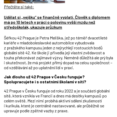
Přečtěte si také:
Udělat si „vejšku“ se finančně vyplatí. Člověk s diplomem
má po 10 letech v práci o polovinu vyšší mzdu než
středoškolák, ukazuje průzkum
Šéfkou 42 Prague je Petra Meliška, jež po téměř dvacetileté
kariéře v mladoboleslavské automobilce vybudovala
z pražského kampusu jeden z nejrychleji rostoucích bodů
globální sítě 42. Ke škole ji přivedla její vlastní zvědavost a
touha překonávat zajímavé výzvy. Neméně důležitá ale prý byla
i skutečnost, že má projekt přímý dopad na celou společnost
–
od vzdělávání až po uplatnění lidí v praxi.
Jak dlouho už 42 Prague v Česku funguje?
Spolupracujete i s ostatními školami v síti?
42 Prague v Česku funguje od roku 2022 a je součástí globální
sítě, která vznikla ve Francii a dnes má desítky kampusů po
celém světě. Mezi nimi probíhá aktivní sdílení zkušeností
i kurikula, které je centrálně nastavované, ale průběžně se
upravuje podle zpětné vazby z praxe.