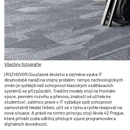
Všechny fotografie
(ROZHOVOR) Současné školství a zejména výuka IT
dlouhodobě naráží na stejný problém: tempo technologických
změn je rychlejší než schopnost klasických vzdělávacích
systémů se přizpůsobit. Tradiční modely stojí na frontální
výuce, pevném rozvrhu a přenosu znalostí od učitele ke
studentovi, zatímco praxe v IT vyžaduje spíš schopnost
samostatně hledat řešení, učit se v týmu a rychle reagovat na
nové situace. A právě na tomto principu stojí škola 42 Prague,
která přináší zcela odlišný přístup k výuce programování a
digitálních dovedností.