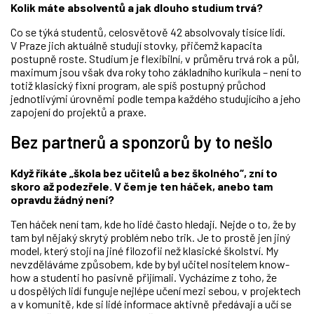
Kolik máte absolventů a jak dlouho studium trvá?
Co se týká studentů, celosvětově 42 absolvovaly tisíce lidí.
V Praze jich aktuálně studují stovky, přičemž kapacita
postupně roste. Studium je flexibilní, v průměru trvá rok a půl,
maximum jsou však dva roky toho základního kurikula – není to
totiž klasický fixní program, ale spíš postupný průchod
jednotlivými úrovněmi podle tempa každého studujícího a jeho
zapojení do projektů a praxe.
Bez partnerů a sponzorů by to nešlo
Když říkáte „škola bez učitelů a bez školného“, zní to
skoro až podezřele. V čem je ten háček, anebo tam
opravdu žádný není?
Ten háček není tam, kde ho lidé často hledají. Nejde o to, že by
tam byl nějaký skrytý problém nebo trik. Je to prostě jen jiný
model, který stojí na jiné filozofii než klasické školství. My
nevzděláváme způsobem, kde by byl učitel nositelem know-
how a studenti ho pasivně přijímali. Vycházíme z toho, že
u dospělých lidí funguje nejlépe učení mezi sebou, v projektech
a v komunitě, kde si lidé informace aktivně předávají a učí se