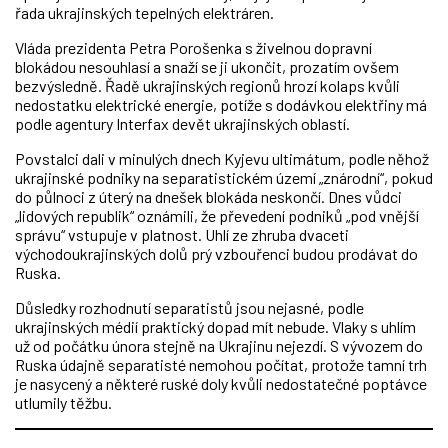
řada ukrajinských tepelných elektráren.
Vláda prezidenta Petra Porošenka s živelnou dopravní
blokádou nesouhlasí a snaží se ji ukončit, prozatím ovšem
bezvýsledně. Řadě ukrajinských regionů hrozí kolaps kvůli
nedostatku elektrické energie, potíže s dodávkou elektřiny má
podle agentury Interfax devět ukrajinských oblastí.
Povstalci dali v minulých dnech Kyjevu ultimátum, podle něhož
ukrajinské podniky na separatistickém území „znárodní“, pokud
do půlnoci z úterý na dnešek blokáda neskončí. Dnes vůdci
„lidových republik“ oznámili, že převedení podniků „pod vnější
správu“ vstupuje v platnost. Uhlí ze zhruba dvaceti
východoukrajinských dolů prý vzbouřenci budou prodávat do
Ruska.
Důsledky rozhodnutí separatistů jsou nejasné, podle
ukrajinských médií praktický dopad mít nebude. Vlaky s uhlím
už od počátku února stejně na Ukrajinu nejezdí. S vývozem do
Ruska údajně separatisté nemohou počítat, protože tamní trh
je nasycený a některé ruské doly kvůli nedostatečné poptávce
utlumily těžbu.