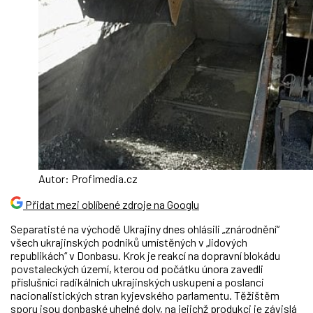
Autor: Profimedia.cz
Přidat mezi oblíbené zdroje na Googlu
Separatisté na východě Ukrajiny dnes ohlásili „znárodnění“
všech ukrajinských podniků umístěných v „lidových
republikách“ v Donbasu. Krok je reakcí na dopravní blokádu
povstaleckých území, kterou od počátku února zavedli
příslušníci radikálních ukrajinských uskupení a poslanci
nacionalistických stran kyjevského parlamentu. Těžištěm
sporu jsou donbaské uhelné doly, na jejichž produkci je závislá