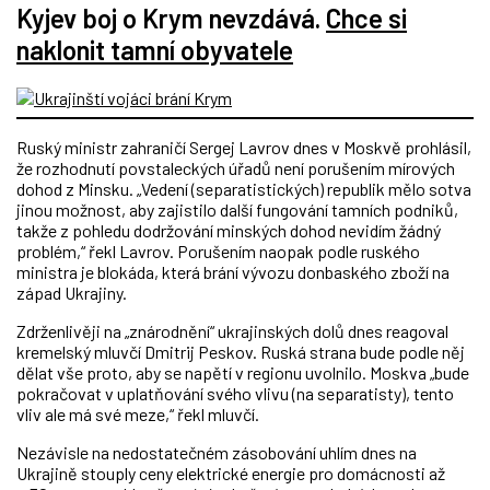
Kyjev boj o Krym nevzdává.
Chce si
naklonit tamní obyvatele
Ruský ministr zahraničí Sergej Lavrov dnes v Moskvě prohlásil,
že rozhodnutí povstaleckých úřadů není porušením mírových
dohod z Minsku. „Vedení (separatistických) republik mělo sotva
jinou možnost, aby zajistilo další fungování tamních podniků,
takže z pohledu dodržování minských dohod nevidím žádný
problém,“ řekl Lavrov. Porušením naopak podle ruského
ministra je blokáda, která brání vývozu donbaského zboží na
západ Ukrajiny.
Zdrženlivěji na „znárodnění“ ukrajinských dolů dnes reagoval
kremelský mluvčí Dmitrij Peskov. Ruská strana bude podle něj
dělat vše proto, aby se napětí v regionu uvolnilo. Moskva „bude
pokračovat v uplatňování svého vlivu (na separatisty), tento
vliv ale má své meze,“ řekl mluvčí.
Nezávisle na nedostatečném zásobování uhlím dnes na
Ukrajině stouply ceny elektrické energie pro domácnosti až