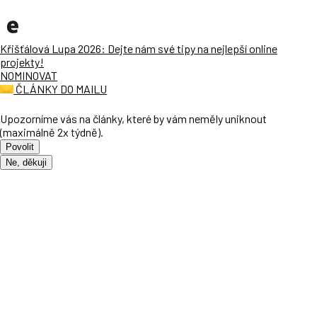
Křišťálová Lupa 2026: Dejte nám své tipy na nejlepší online
projekty!
NOMINOVAT
ČLÁNKY DO MAILU
Upozorníme vás na články, které by vám neměly uniknout
(maximálně 2x týdně).
Povolit
Ne, děkuji