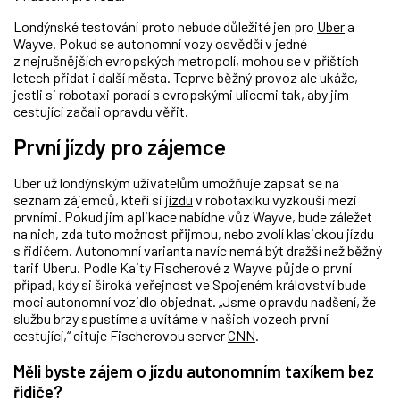
Londýnské testování proto nebude důležité jen pro
Uber
a
Wayve. Pokud se autonomní vozy osvědčí v jedné
z nejrušnějších evropských metropolí, mohou se v příštích
letech přidat i další města. Teprve běžný provoz ale ukáže,
jestli si robotaxi poradí s evropskými ulicemi tak, aby jim
cestující začali opravdu věřit.
První jízdy pro zájemce
Uber už londýnským uživatelům umožňuje zapsat se na
seznam zájemců, kteří si
jízdu
v robotaxíku vyzkouší mezi
prvními. Pokud jim aplikace nabídne vůz Wayve, bude záležet
na nich, zda tuto možnost přijmou, nebo zvolí klasickou jízdu
s řidičem. Autonomní varianta navíc nemá být dražší než běžný
tarif Uberu. Podle Kaity Fischerové z Wayve půjde o první
případ, kdy si široká veřejnost ve Spojeném království bude
moci autonomní vozidlo objednat. „Jsme opravdu nadšení, že
službu brzy spustíme a uvítáme v našich vozech první
cestující,“ cituje Fischerovou server
CNN
.
Měli byste zájem o jízdu autonomním taxíkem bez
řidiče?