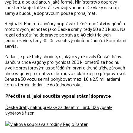
vypíšou, a pokud ano, v jaké formě. Ministerstvo dopravy
i některé kraje totiž stále zvažují variantu, že vlaky nakoupí
samy a budou je dopravcům pouze pronajímat.
RegioJet Radima Jančury poptává stejné množství vagónů a
motorových jednotek jako České dráhy, tedy 50 a 30 kusů. Na
rozdíl od státního dopravce poptává o 40 elektrických
jednotek více, tedy 60. Od všech výrobců požaduje i kompletní
servis.
Zadání je prakticky shodné, s jakým vyrukovaly České dráhy.
Jančura chce vagóny pro rychlost 200 kilometrů za hodinu
s velkoprostorovým uspořádáním první a druhé třídy, zároveň
chce vagóny pro matky s dětmi, vozíčkáře a pro přepravu kol.
Cena za 50 vozů se má pohybovat mezi 1,6 a 2,5 miliardami
korun, termín dodání je do jednoho roku.
Přečtěte si, jaké soutěže vypsal státní dopravce:
České dráhy nakoupí vlaky za deset miliard. Už vypsaly
výběrová řízení