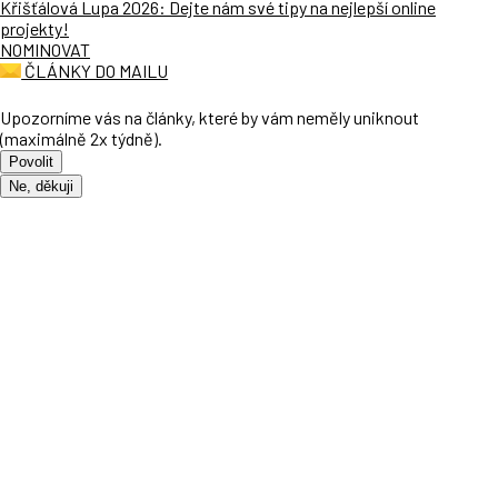
Křišťálová Lupa 2026: Dejte nám své tipy na nejlepší online
projekty!
NOMINOVAT
ČLÁNKY DO MAILU
Upozorníme vás na články, které by vám neměly uniknout
(maximálně 2x týdně).
Povolit
Ne, děkuji