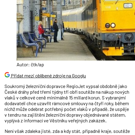
Autor: čtk/ap
Přidat mezi oblíbené zdroje na Googlu
Soukromý železniční dopravce RegioJet vypsal obdobně jako
České dráhy před třemi týdny tři obří soutěže na nákup nových
vlaků v celkové ceně minimálně 15 miliard korun. S vybranými
dodavateli chce uzavřít rámcové smlouvy na čtyři roky, během
nichž může odebrat potřebný počet vlaků v případě, že uspěje
v tendru na zajištění železniční dopravy objednávané státem,
vyplývá z informací ve Věstníku veřejných zakázek.
Není však zdaleka jisté, zda a kdy stát, případně kraje, soutěže