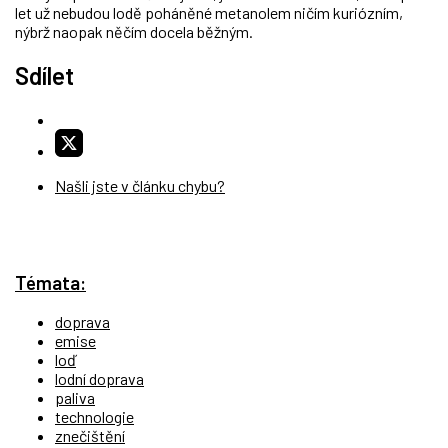
let už nebudou lodě poháněné metanolem ničím kuriózním,
nýbrž naopak něčím docela běžným.
Sdílet
Našli jste v článku chybu?
Témata:
doprava
emise
loď
lodní doprava
paliva
technologie
znečištění