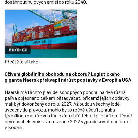
dosáhnout nulových emisí do roku 2040.
Přečtěte si také:
Oživení globálního obchodu na obzoru? Logistického
giganta Maersk překvapil nárůst poptávky v Evropě a USA
Maersk má těchto plavidel schopných pohonu na dvě různá
paliva objednáno celkem pětadvacet, přičemž jejich dodávky
mají být dokončeny do roku 2027. Až budou všechny lodě
uvedeny do provozu, mohlo by to ročně ušetřit zhruba
1,5 milionu metrických tun oxidu uhličitého. To je přitom téměř
čtyřnásobek emisí, které v roce 2022 vyprodukoval magistrát
v Kodani.