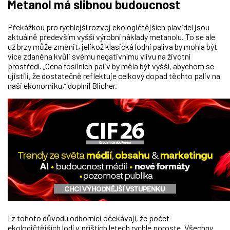
Metanol má slibnou budoucnost
Překážkou pro rychlejší rozvoj ekologičtějších plavidel jsou
aktuálně především vyšší výrobní náklady metanolu. To se ale
už brzy může změnit, jelikož klasická lodní paliva by mohla být
více zdaněna kvůli svému negativnímu vlivu na životní
prostředí. „Cena fosilních paliv by měla být vyšší, abychom se
ujistili, že dostatečně reflektuje celkový dopad těchto paliv na
naši ekonomiku,“ doplnil Blicher.
I z tohoto důvodu odborníci očekávají, že počet
ekologičtějších lodí v příštích letech rychle poroste. Všechny