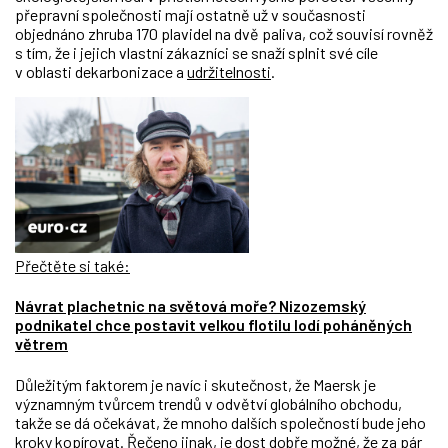
přepravní společnosti mají ostatně už v současnosti
objednáno zhruba 170 plavidel na dvě paliva, což souvisí rovněž
s tím, že i jejich vlastní zákazníci se snaží splnit své cíle
v oblasti dekarbonizace a
udržitelnosti
.
Přečtěte si také:
Návrat plachetnic na světová moře? Nizozemský
podnikatel chce postavit velkou flotilu lodí poháněných
větrem
Důležitým faktorem je navíc i skutečnost, že Maersk je
významným tvůrcem trendů v odvětví globálního obchodu,
takže se dá očekávat, že mnoho dalších společností bude jeho
kroky
kopírovat
. Řečeno jinak, je dost dobře možné, že za pár