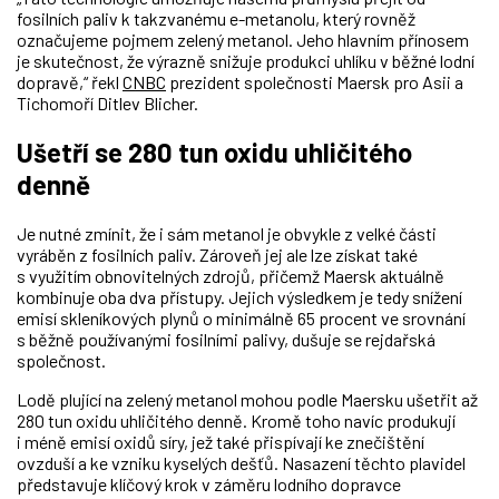
fosilních paliv k takzvanému e-metanolu, který rovněž
označujeme pojmem zelený metanol. Jeho hlavním přínosem
je skutečnost, že výrazně snižuje produkci uhlíku v běžné lodní
dopravě,“ řekl
CNBC
prezident společnosti Maersk pro Asii a
Tichomoří Ditlev Blicher.
Ušetří se 280 tun oxidu uhličitého
denně
Je nutné zmínit, že i sám metanol je obvykle z velké části
vyráběn z fosilních paliv. Zároveň jej ale lze získat také
s využitím obnovitelných zdrojů, přičemž Maersk aktuálně
kombinuje oba dva přístupy. Jejich výsledkem je tedy snížení
emisí skleníkových plynů o minimálně 65 procent ve srovnání
s běžně používanými fosilními palivy, dušuje se rejdařská
společnost.
Lodě plující na zelený metanol mohou podle Maersku ušetřit až
280 tun oxidu uhličitého denně. Kromě toho navíc produkují
i méně emisí oxidů síry, jež také přispívají ke znečištění
ovzduší a ke vzniku kyselých dešťů. Nasazení těchto plavidel
představuje klíčový krok v záměru lodního dopravce