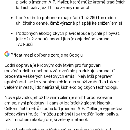
plavidlo jménem A.P. Møller, které může kromě tradičních
lodních paliv jezdit i na zelený metanol
Lodě s tímto pohonem mají ušetřit až 280 tun oxidu
uhličitého denně, čímž výrazně přispějí ke snížení emisí
Podobných ekologických plavidel bude rychle přibývat,
jelikož už v současnosti jich je objednáno zhruba
170 kusů
Přidat mezi oblíbené zdroje na Googlu
Lodní doprava je klíčovým odvětvím pro fungování
mezinárodního obchodu, zároveň ale produkuje zhruba tři
procenta veškerých světových emisí. Největší přepravní
společnosti se to v posledních letech snaží změnit, a tak ve
velkém investují do nejrůznějších ekologických technologií.
Nové plavidlo, jehož hlavním cílem je snížit produkované
emise, nyní představil i dánský logistický gigant Maersk.
Celkem 350 metrů dlouhá loď jménem A.P. Møller je výjimečná
především tím, že ji můžou pohánět jak tradiční lodní paliva,
tak i mnohem ekologičtější zelený metanol.
„Tato technologie umožňuje našemu průmyslu přejít od