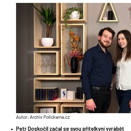
Autor: Archiv Polickarna.cz
Petr Doskočil začal se svou přítelkyní vyrábět