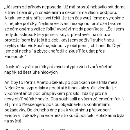
„Já jsem od přírody neposeda. Už mě prostě nebavilo být doma
a trávit celé dny nicneděláním a čekáním na vládní podporu.
A tak jsme si s přítelkyní řekli, že ten čas využijeme a vyrobíme
si nějaké poličky. Nejlépe ve tvaru hexagonu, protože takové
se nám oběma velice líbily.“ vypráví mladý podnikatel. „Šel jsem
tedy do sklepa, který jsme si kdysi přestavěli na dílnu, a
protože jsem byl ještě z dob, kdy jsem se živil truhlařinou,
zvyklý dělat víc kusů najednou, vyrobil jsem jich hned 15. Čtyři
jsme si nechali a zbytek nafotili a zkusili je udat přes
Facebook.“
Doskočil vyrábí poličky různých atypických tvarů včetně
například šestiúhelníkových
Aniž by to Petr s Anetou čekali, po poličkách se strhla mela.
Nejenže se vyprodaly v podstatě ihned, ale stále více lidí je
v komentářích pod příspěvkem prosilo, zda by pro ně
nevyrobili nějaké navíc. Oba souhlasili a všem zájemcům řekli,
ať jim do Messengeru pošlou objednávku s konkrétními
požadavky. Do druhého dne pak k vlastnímu překvapení
evidovali zakázky na více než sto kusů poliček. Poličkárna byla
na světě.