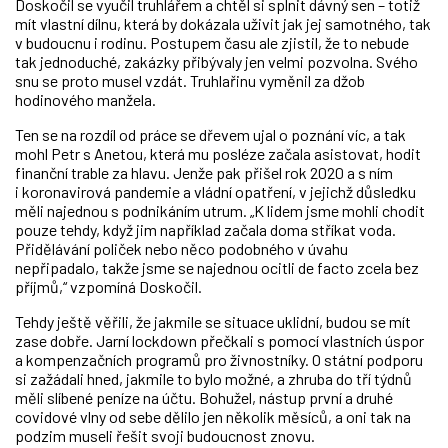
Doskočil se vyučil truhlářem a chtěl si splnit dávný sen – totiž
mít vlastní dílnu, která by dokázala uživit jak jej samotného, tak
v budoucnu i rodinu. Postupem času ale zjistil, že to nebude
tak jednoduché, zakázky přibývaly jen velmi pozvolna. Svého
snu se proto musel vzdát. Truhlařinu vyměnil za džob
hodinového manžela.
Ten se na rozdíl od práce se dřevem ujal o poznání víc, a tak
mohl Petr s Anetou, která mu posléze začala asistovat, hodit
finanční trable za hlavu. Jenže pak přišel rok 2020 a s ním
i koronavirová pandemie a vládní opatření, v jejichž důsledku
měli najednou s podnikáním utrum. „K lidem jsme mohli chodit
pouze tehdy, když jim například začala doma stříkat voda.
Přidělávání poliček nebo něco podobného v úvahu
nepřipadalo, takže jsme se najednou ocitli de facto zcela bez
příjmů,“ vzpomíná Doskočil.
Tehdy ještě věřili, že jakmile se situace uklidní, budou se mít
zase dobře. Jarní lockdown přečkali s pomocí vlastních úspor
a kompenzačních programů pro živnostníky. O státní podporu
si zažádali hned, jakmile to bylo možné, a zhruba do tří týdnů
měli slíbené peníze na účtu. Bohužel, nástup první a druhé
covidové vlny od sebe dělilo jen několik měsíců, a oni tak na
podzim museli řešit svoji budoucnost znovu.