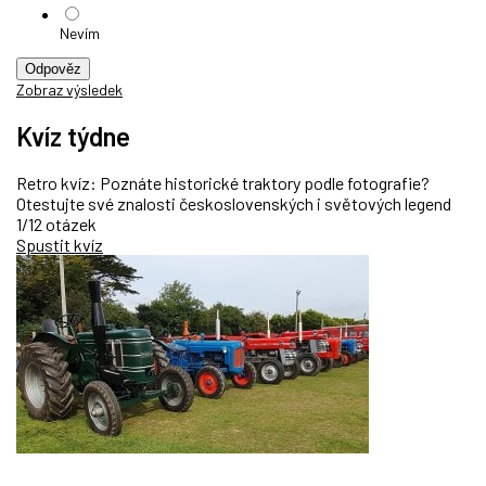
Nevím
Odpověz
Zobraz výsledek
Kvíz týdne
Retro kvíz: Poznáte historické traktory podle fotografie?
Otestujte své znalosti československých i světových legend
1/12 otázek
Spustit kvíz