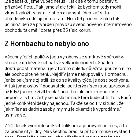
„Ze začátku jsme vůbec netušili, jak se k tomu postavit,“
přiznává Petr. „Pak jsme si ale řekli, že bychom tedy mohli
zkusit založit vlastní e-shop a napsat lidem, ať si tu
objednávku udělají přímo tam. No a 99 procent z nich tak
učinilo.“ Jen za první den provozu svého nového internetového
obchodu tak měli obrat přes 35 tisíc korun.
Z Hornbachu to nebylo ono
Všechny jejich poličky jsou vyrobeny ze smrkové spárovky,
která se dá běžně sehnat ve velkoobchodech. Snadná
dostupnost materiálu je v tomto ohledu důležitá, pouze o ní to
ale pochopitelně není. „Nejdřív jsme nakupovali v Hornbachu,
jenže pak jsme zjistili, že co se kvality týče, je dost pochybná.
A tak jsme oslovili dodavatele, se kterým jsem spolupracoval,
už když jsem se živil truhlařinou. Ten ale pro změnu zase
nepočítal s tím, že by se našla firma, která bude chtít tolik kusů
jedné konkrétní desky najednou. Takže se ocitl v situaci, že
jakmile naskladní zásoby, my mu je okamžitě vyprodáme,“
usmívá se.
Z 20 desek vyrobí desetkrát tolik hexagonových poliček, a to
za pouhé čtyři dny. Na všechnu práci si přitom musejí vystačit
sami. Petr řeže a brousí, jeho přítelkyně má pro změnu na