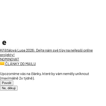
Křišťálová Lupa 2026: Dejte nám své tipy na nejlepší online
projekty!
NOMINOVAT
ČLÁNKY DO MAILU
Upozorníme vás na články, které by vám neměly uniknout
(maximálně 2x týdně).
Povolit
Ne, děkuji