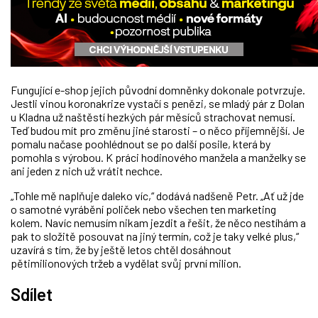
Fungující e-shop jejich původní domněnky dokonale potvrzuje.
Jestli vinou koronakrize vystačí s penězi, se mladý pár z Dolan
u Kladna už naštěstí hezkých pár měsíců strachovat nemusí.
Teď budou mít pro změnu jiné starosti – o něco příjemnější. Je
pomalu načase poohlédnout se po další posile, která by
pomohla s výrobou. K práci hodinového manžela a manželky se
ani jeden z nich už vrátit nechce.
„Tohle mě naplňuje daleko víc,“ dodává nadšeně Petr. „Ať už jde
o samotné vyrábění poliček nebo všechen ten marketing
kolem. Navíc nemusím nikam jezdit a řešit, že něco nestíhám a
pak to složitě posouvat na jiný termín, což je taky velké plus,“
uzavírá s tím, že by ještě letos chtěl dosáhnout
pětimilionových tržeb a vydělat svůj první milion.
Sdílet