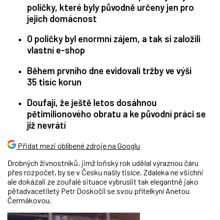
poličky, které byly původně určeny jen pro
jejich domácnost
O poličky byl enormní zájem, a tak si založili
vlastní e-shop
Během prvního dne evidovali tržby ve výši
35 tisíc korun
Doufají, že ještě letos dosáhnou
pětimilionového obratu a ke původní práci se
již nevrátí
Přidat mezi oblíbené zdroje na Googlu
Drobných živnostníků, jimž loňský rok udělal výraznou čáru
přes rozpočet, by se v Česku našly tisíce. Zdaleka ne všichni
ale dokázali ze zoufalé situace vybruslit tak elegantně jako
pětadvacetiletý Petr Doskočil se svou přítelkyní Anetou
Čermákovou.