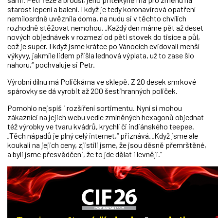
starost lepení a balení. I když je tedy koronavirová opatření
nemilosrdně uvěznila doma, na nudu si v těchto chvílích
rozhodně stěžovat nemohou. „Každý den máme pět až deset
nových objednávek v rozmezí od pěti stovek do tisíce a půl,
což je super. I když jsme krátce po Vánocích evidovali menší
výkyvy, jakmile lidem přišla lednová výplata, už to zase šlo
nahoru,“ pochvaluje si Petr.
Výrobní dílnu má Poličkárna ve sklepě. Z 20 desek smrkové
spárovky se dá vyrobit až 200 šestihranných poliček.
Pomohlo nejspíš i rozšíření sortimentu. Nyní si mohou
zákazníci na jejich webu vedle zmíněných hexagonů objednat
též výrobky ve tvaru kvádrů, krychlí či indiánského teepee.
„Těch nápadů je plný celý internet,“ přiznává. „Když jsme ale
koukali na jejich ceny, zjistili jsme, že jsou děsně přemrštěné,
a byli jsme přesvědčeni, že to jde dělat i levněji.“