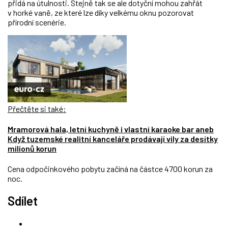
přidá na útulnosti. Stejně tak se ale dotyční mohou zahřát
v horké vaně, ze které lze díky velkému oknu pozorovat
přírodní scenérie.
Přečtěte si také:
Mramorová hala, letní kuchyně i vlastní karaoke bar aneb
Když tuzemské realitní kanceláře prodávají vily za desítky
milionů korun
Cena odpočinkového pobytu začíná na částce 4700 korun za
noc.
Sdílet