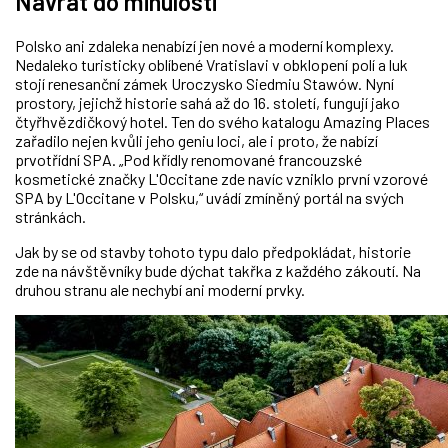
Návrat do minulosti
Polsko ani zdaleka nenabízí jen nové a moderní komplexy.
Nedaleko turisticky oblíbené Vratislavi v obklopení polí a luk
stojí renesanční zámek Uroczysko Siedmiu Stawów. Nyní
prostory, jejichž historie sahá až do 16. století, fungují jako
čtyřhvězdičkový hotel. Ten do svého katalogu Amazing Places
zařadilo nejen kvůli jeho geniu loci, ale i proto, že nabízí
prvotřídní SPA. „Pod křídly renomované francouzské
kosmetické značky L'Occitane zde navíc vzniklo první vzorové
SPA by L'Occitane v Polsku,“ uvádí zmíněný portál na svých
stránkách.
Jak by se od stavby tohoto typu dalo předpokládat, historie
zde na návštěvníky bude dýchat takřka z každého zákoutí. Na
druhou stranu ale nechybí ani moderní prvky.