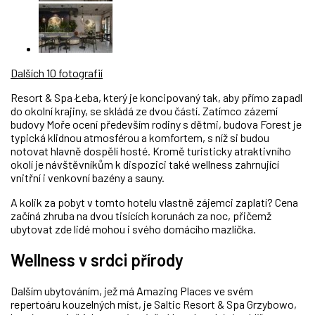
Dalších 10 fotografií
Resort & Spa Łeba
, který je koncipovaný tak, aby přímo zapadl
do okolní krajiny, se skládá ze dvou částí. Zatímco zázemí
budovy Moře ocení především rodiny s dětmi, budova Forest je
typická klidnou atmosférou a komfortem, s níž si budou
notovat hlavně dospělí hosté. Kromě turisticky atraktivního
okolí je návštěvníkům k dispozici také wellness zahrnující
vnitřní i venkovní bazény a sauny.
A kolik za pobyt v tomto hotelu vlastně zájemci zaplatí? Cena
začíná zhruba na dvou tisících korunách za noc, přičemž
ubytovat zde lidé mohou i svého domácího mazlíčka.
Wellness v srdci přírody
Dalším ubytováním, jež má Amazing Places ve svém
repertoáru kouzelných míst, je Saltic Resort & Spa Grzybowo,