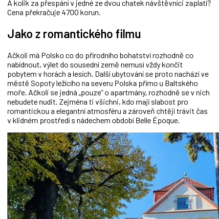
A kolik za přespání v jedné ze dvou chatek návštěvníci zaplatí?
Cena překračuje 4700 korun.
Jako z romantického filmu
Ačkoli má Polsko co do přírodního bohatství rozhodně co
nabídnout, výlet do sousední země nemusí vždy končit
pobytem v horách a lesích. Další ubytování se proto nachází ve
městě Sopoty ležícího na severu Polska přímo u Baltského
moře. Ačkoli se jedná „pouze“ o apartmány, rozhodně se v nich
nebudete nudit. Zejména ti všichni, kdo mají slabost pro
romantickou a elegantní atmosféru a zároveň chtějí trávit čas
v klidném prostředí s nádechem období Belle Époque.