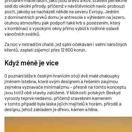
přírodním materiálům, jako jsou dřevo a kov, stavení perfektně
sedí do okolní přírody, přičemž v návštěvnících navíc probouzí
pocit, jakoby se nacházeli někde na severu Evropy. Jedním
z dominantních prvků domu je antresola s výhledem na jezero,
útulnou atmosféru pak podpoří také krb s posezením, který
v kombinaci s vysokými okny přímo vybízí k rodinné oslavě
vánočních svátků.
Za noc v netradiční chatě, jež splní očekávání i velmi náročných
klientů, zaplatí zájemci přes 12 600 korun.
Když méně je více
O poznání blíže k českým hranicím stojí dvě malé chaloupky
jménem Istebna, které svým designem a řešením zaujmou
zejména vyznavače minimalizmu
– p
řesně na tomto konceptu
jsou totiž obě stavby založené. V blízkosti polských Beskyd
vyrostly teprve nedávno, přičemž stavebním kamenem
v tomto případě byla láska jejich majitelů k horám, přírodě a
designu, jehož základem je dřevo, kámen a hlína.