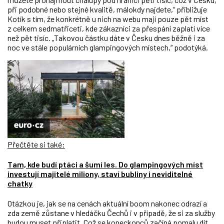
při podobné nebo stejné kvalitě, málokdy najdete,“ přibližuje
Kotík s tím, že konkrétně u nich na webu mají pouze pět míst
z celkem sedmatřiceti, kde zákazníci za přespání zaplatí více
než pět tisíc. „Takovou částku dáte v Česku dnes běžně i za
noc ve stále populárních glampingových místech,“ podotýká.
Přečtěte si také:
Tam, kde budí ptáci a šumí les. Do glampingových míst
investují majitelé miliony, staví bubliny i neviditelné
chatky
Otázkou je, jak se na cenách aktuální boom nakonec odrazí a
zda země zůstane v hledáčku Čechů i v případě, že si za služby
budou muset připlatit. Což se koneckonců začíná pomalu dít