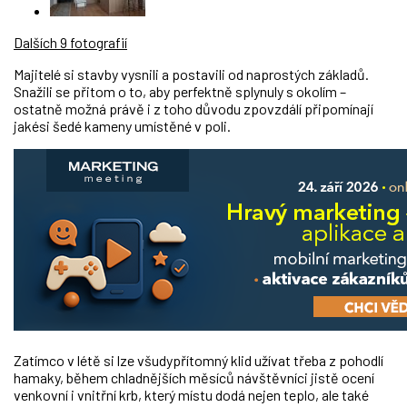
Dalších 9 fotografií
Majitelé si stavby vysnili a postavili od naprostých základů.
Snažili se přitom o to, aby perfektně splynuly s okolím
–
ostatně možná právě i z toho důvodu
zpovzdálí připomínají
jakési šedé kameny umístěné v poli.
Zatímco v létě si lze všudypřítomný klid užívat třeba z pohodlí
hamaky, během chladnějších měsíců návštěvníci jistě ocení
venkovní i vnitřní krb, který místu dodá nejen teplo, ale také