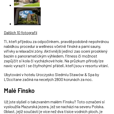
Dalších 10 fotografií
Ti, kteří přijedou za odpočinkem, pravděpodobně nepohrdnou
nabídkou procedur a wellness včetně finské a parní sauny,
vířivky a relaxační zóny. Aktivnější jedinci zas ocení prosklený
bazén s panoramatickým výhledem, fitness či možnost
zapůjčit si kola či vycházkové hole. Na průzkum přírody lze
navíc vyrazit i se čtyřnohými přáteli, kteří jsou v resortu vítáni.
Ubytování v hotelu Uroczysko Siedmiu Stawów & Spa by
L’Occitane začíná na necelých 2800 korunách za noc.
Malé Finsko
Už jste slyšeli o takzvaném malém Finsku? Toto označení si
vysloužila Mazurská jezera, jež se nachází na severu Polska.
Oblast, jejíž součástí je více než dva tisíce vodních ploch, je