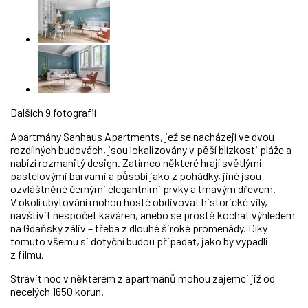
Dalších 9 fotografií
Apartmány Sanhaus Apartments, jež se nacházejí ve dvou
rozdílných budovách, jsou lokalizovány v pěší blízkosti pláže a
nabízí rozmanitý design. Zatímco některé hrají světlými
pastelovými barvami a působí jako z pohádky, jiné jsou
ozvláštněné černými elegantními prvky a tmavým dřevem.
V okolí ubytování mohou hosté obdivovat historické vily,
navštívit nespočet kaváren, anebo se prostě kochat výhledem
na Gdaňský záliv – třeba z dlouhé široké promenády. Díky
tomuto všemu si dotyční budou připadat, jako by vypadli
z filmu.
Strávit noc v některém z apartmánů mohou zájemci již od
necelých 1650 korun.