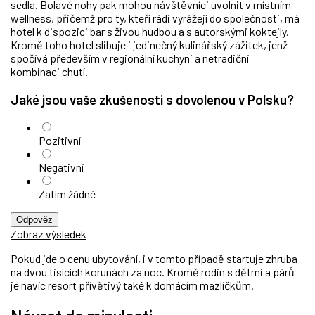
sedla. Bolavé nohy pak mohou návštěvníci uvolnit v místním
wellness, přičemž pro ty, kteří rádi vyrážejí do společnosti, má
hotel k dispozici bar s živou hudbou a s autorskými koktejly.
Kromě toho hotel slibuje i jedinečný kulinářský zážitek, jenž
spočívá především v regionální kuchyni a netradiční
kombinaci chutí.
Jaké jsou vaše zkušenosti s dovolenou v Polsku?
Pozitivní
Negativní
Zatím žádné
Odpověz
Zobraz výsledek
Pokud jde o cenu ubytování, i v tomto případě startuje zhruba
na dvou tisících korunách za noc. Kromě rodin s dětmi a párů
je navíc resort přívětivý také k domácím mazlíčkům.