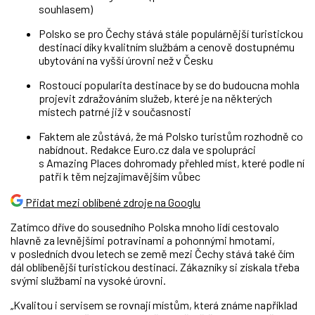
souhlasem)
Polsko se pro Čechy stává stále populárnější turistickou
destinací díky kvalitním službám a cenově dostupnému
ubytování na vyšší úrovni než v Česku
Rostoucí popularita destinace by se do budoucna mohla
projevit zdražováním služeb, které je na některých
místech patrné již v současnosti
Faktem ale zůstává, že má Polsko turistům rozhodně co
nabídnout. Redakce Euro.cz dala ve spolupráci
s Amazing Places dohromady přehled míst, které podle ní
patří k těm nejzajímavějším vůbec
Přidat mezi oblíbené zdroje na Googlu
Zatímco dříve do sousedního Polska mnoho lidí cestovalo
hlavně za levnějšími potravinami a pohonnými hmotami,
v posledních dvou letech se země mezi Čechy stává také čím
dál oblíbenější turistickou destinací. Zákazníky si získala třeba
svými službami na vysoké úrovni.
„Kvalitou i servisem se rovnají místům, která známe například