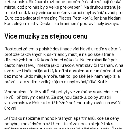
z Rakouska. Službami rozhodně poměrně často válcují česká
místa, což pro nás bylo velké překvapení. Na druhou stranu je
to ale trend, který vnímáme nejen v rámci ubytování,“ uvádí pro
Euro.cz zakladatel Amazing Places Petr Kotík, jenž na hledání
kouzelných míst v Česku i za hranicemi postavil celý byznys.
Více muziky za stejnou cenu
Rostoucí zájem o polské destinace vidí hlavě u rodin s dětmi,
protože takzvaných kids-friendly míst je na polské straně
Jizerských hor a Krkonoš hned několik. Nejen mladí lidé pak
často navštěvují města jako Krakov, Vratislav či Poznaň. A na
své si ve finále přijdou i ti, kteří si dovolenou neumí představit
bez moře. „Kdo miluje moře, tak to ,polské
‘
je k nám nejblíž, a
právě i tam vidíme velký zájem o ubytování,“ říká Kotík.
V neposlední řadě volí Češi pobyty ve zmíněné sousední zemi
i kvůli příznivým cenám. Za stejnou částku, co by utratili
v tuzemsku, v Polsku totiž běžně seženou ubytování na vyšší
úrovni.
„V
Polsku
nabízíme mnoho krásných apartmánů, kde se ceny
pohybují mezi dvěma až třemi tisíci za noc, a stejně tak si
můžete pronajmout chalupy pod hranici pěti tisíc, což v Česku,