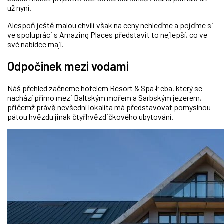
už nyní.
Alespoň ještě malou chvíli však na ceny nehleďme a pojďme si
ve spolupráci s Amazing Places představit to nejlepší, co ve
své nabídce
mají
.
Odpočinek mezi vodami
Náš přehled začneme hotelem Resort & Spa Łeba, který se
nachází přímo mezi Baltským mořem a Sarbským jezerem,
přičemž právě nevšední lokalita má představovat pomyslnou
pátou hvězdu jinak čtyřhvězdičkového ubytování.