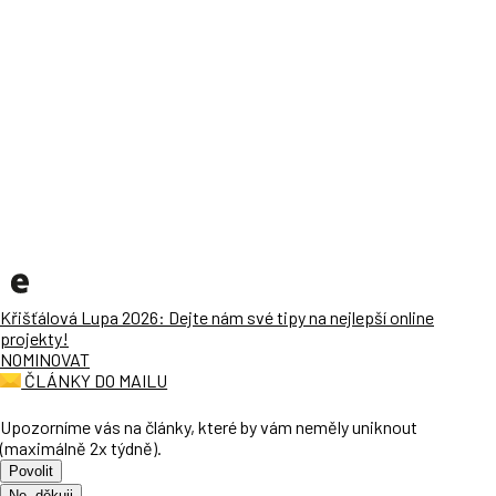
Křišťálová Lupa 2026: Dejte nám své tipy na nejlepší online
projekty!
NOMINOVAT
ČLÁNKY DO MAILU
Upozorníme vás na články, které by vám neměly uniknout
(maximálně 2x týdně).
Povolit
Ne, děkuji