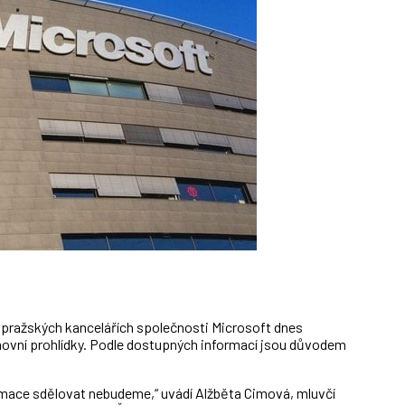
v pražských kancelářích společnosti Microsoft dnes
omovní prohlídky. Podle dostupných informací jsou důvodem
formace sdělovat nebudeme,“ uvádí Alžběta Cimová, mluvčí