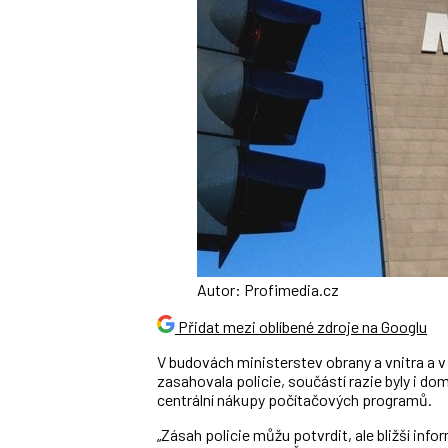
Autor: Profimedia.cz
Přidat mezi oblíbené zdroje na Googlu
V budovách ministerstev obrany a vnitra a 
zasahovala policie, součástí razie byly i d
centrální nákupy počítačových programů.
„Zásah policie můžu potvrdit, ale bližší in