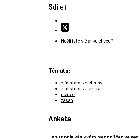
Sdílet
Našli jste v článku chybu?
Témata:
ministerstvo obrany
ministerstvo vnitra
policie
zásah
Anketa
Jsou podle vás kvóty na podíl žen ve v