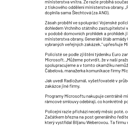
ministerstva vnitra. Že razie probíhá současn
z tiskového oddělení ministerstva obrany. „P
doplnila sama Šlechtová (za ANO).
Zásah proběhl ve spolupráci Vojenské polic
dohledem Vrchního státního zastupitelství v
v podobě domovních prohlídek a prohlídek j
ministerstva obrany, Generální štáb armády
vybraných veřejných zakázek,“ upřesňuje Mil
Policisté se podle zjištění týdeníku Euro z
Microsoft. „Můžeme potvrdit, že v naší praž
spolupracujeme a v tomto okamžiku nemůže
Čábelová, manažerka komunikace firmy Mic
Jak uvedl Radiožurnál, vyšetřovatelé v průbě
zakázce jiné firmy.
Programy Microsoftu nakupuje centrálně mini
rámcové smlouvy odebírají, co konkrétně po
Policejní razie přichází necelý měsíc poté, 
Začátkem března na post generálního ředit
který vystřídal Biljanu Weberovou. Ta firmu v