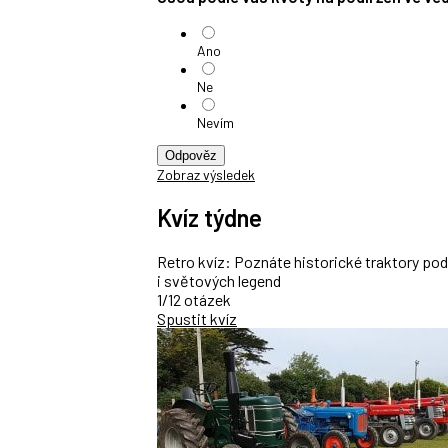
Ano
Ne
Nevím
Odpověz
Zobraz výsledek
Kvíz týdne
Retro kvíz: Poznáte historické traktory po
i světových legend
1/12 otázek
Spustit kvíz