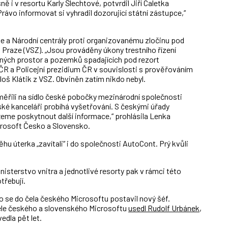
ě i v resortu Karly Šlechtové, potvrdil Jiří Caletka
rávo informovat si vyhradil dozorující státní zástupce,“
ie a Národní centrály proti organizovanému zločinu pod
 Praze (VSZ). „Jsou prováděny úkony trestního řízení
iných prostor a pozemků spadajících pod rezort
 ČR a Policejní prezidium ČR v souvislosti s prověřováním
oš Klátik z VSZ. Obviněn zatím nikdo nebyl.
aměřili na sídlo české pobočky mezinárodní společnosti
ské kanceláři probíhá vyšetřování. S českými úřady
me poskytnout další informace,“ prohlásila Lenka
rosoft Česko a Slovensko.
hu úterka „zavítali“ i do společnosti AutoCont. Prý kvůli
sterstvo vnitra a jednotlivé resorty pak v rámci této
třebují.
co se do čela českého Microsoftu postavil nový šéf.
ele českého a slovenského Microsoftu
usedl Rudolf Urbánek
,
edla pět let.