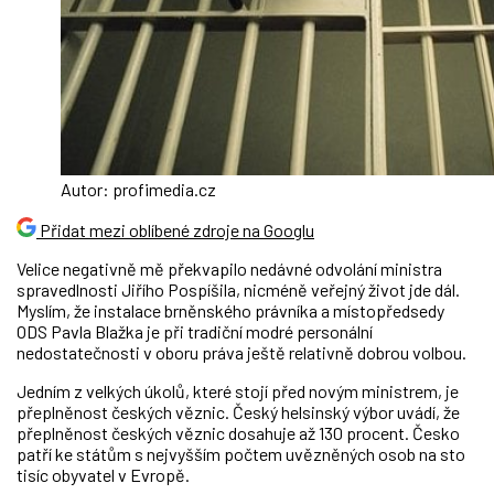
Autor: profimedia.cz
Přidat mezi oblíbené zdroje na Googlu
Velice negativně mě překvapilo nedávné odvolání ministra
spravedlnosti Jiřího Pospíšila, nicméně veřejný život jde dál.
Myslím, že instalace brněnského právníka a místopředsedy
ODS Pavla Blažka je při tradiční modré personální
nedostatečnosti v oboru práva ještě relativně dobrou volbou.
Jedním z velkých úkolů, které stojí před novým ministrem, je
přeplněnost českých věznic. Český helsinský výbor uvádí, že
přeplněnost českých věznic dosahuje až 130 procent. Česko
patří ke státům s nejvyšším počtem uvězněných osob na sto
tisíc obyvatel v Evropě.