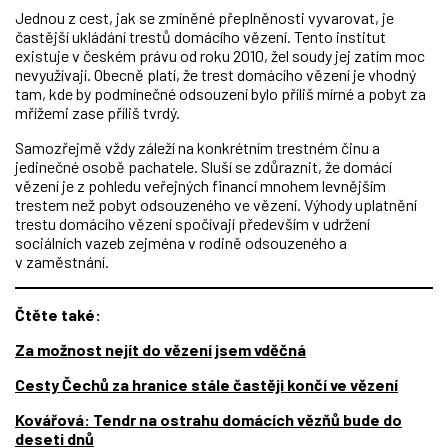
Jednou z cest, jak se zmíněné přeplněnosti vyvarovat, je
častější ukládání trestů domácího vězení. Tento institut
existuje v českém právu od roku 2010, žel soudy jej zatím moc
nevyužívají. Obecně platí, že trest domácího vězení je vhodný
tam, kde by podmínečné odsouzení bylo příliš mírné a pobyt za
mřížemi zase příliš tvrdý.
Samozřejmě vždy záleží na konkrétním trestném činu a
jedinečné osobě pachatele. Sluší se zdůraznit, že domácí
vězení je z pohledu veřejných financí mnohem levnějším
trestem než pobyt odsouzeného ve vězení. Výhody uplatnění
trestu domácího vězení spočívají především v udržení
sociálních vazeb zejména v rodině odsouzeného a
v zaměstnání.
Čtěte také:
Za možnost nejít do vězení jsem vděčná
Cesty Čechů za hranice stále častěji končí ve vězení
Kovářová: Tendr na ostrahu domácích vězňů bude do
deseti dnů