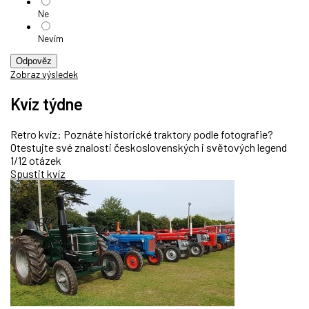
Ne
Nevím
Odpověz
Zobraz výsledek
Kvíz týdne
Retro kvíz: Poznáte historické traktory podle fotografie?
Otestujte své znalosti československých i světových legend
1/12 otázek
Spustit kvíz