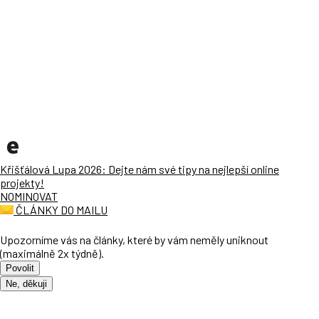
Křišťálová Lupa 2026: Dejte nám své tipy na nejlepší online
projekty!
NOMINOVAT
ČLÁNKY DO MAILU
Upozorníme vás na články, které by vám neměly uniknout
(maximálně 2x týdně).
Povolit
Ne, děkuji