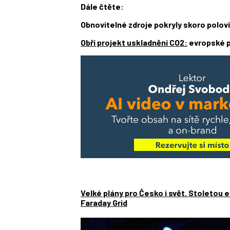
Dále čtěte:
Obnovitelné zdroje pokryly skoro polo
Obří projekt uskladnění CO2:
evropské p
Velké plány pro Česko i svět. Stoletou 
Faraday Grid