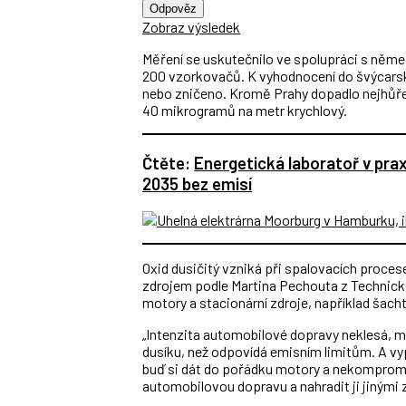
Odpověz
Zobraz výsledek
Měření se uskutečnilo ve spolupráci s něme
200 vzorkovačů. K vyhodnocení do švýcarské
nebo zničeno. Kromě Prahy dopadlo nejhůře
40 mikrogramů na metr krychlový.
Čtěte:
Energetická laboratoř v pra
2035 bez emisí
Oxid dusičitý vzniká při spalovacích procese
zdrojem podle Martina Pechouta z Technick
motory a stacionární zdroje, například šach
„Intenzita automobilové dopravy neklesá,
dusíku, než odpovídá emisním limitům. A vy
buď si dát do pořádku motory a nekompro
automobilovou dopravu a nahradit ji jinými 