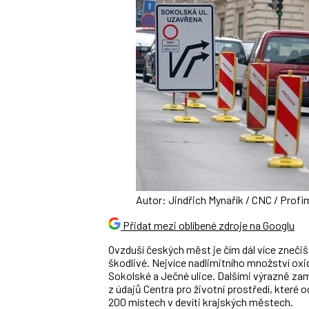
Autor: Jindřich Mynařík / CNC / Profi
Přidat mezi oblíbené zdroje na Googlu
Ovzduší českých měst je čím dál více znečiš
škodlivé. Nejvíce nadlimitního množství oxi
Sokolské a Ječné ulice. Dalšími výrazně za
z údajů Centra pro životní prostředí, které
200 místech v devíti krajských městech.