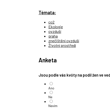
Témata:
co2
Ekologie
ovzduší
praha
znečištění ovzduší
Životní prostředí
Anketa
Jsou podle vás kvóty na podíl žen ve v
Ano
Ne
Nevím