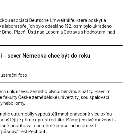
ckou asociací Deutsche Umwelthilfe, která poskytla
 laboratoře jich bylo odesláno 192, osm bylo ukradeno
 Brno, Plzeň, Ústí nad Labem a Ostrava s hodnotami nad
xi – sever Německa chce být do roku
ch uhlí, dřeva, zemního plynu, benzinu a nafty. Hlavním
é fakulty České zemědělské univerzity jsou spalovací
ty nebo lomy.
 mnohé automobily vypouštějí mnohonásobně více oxidu
pouštějí je přímo uprostřed ulic. Máme jen dvě možnosti,
misně postihovat nadměrné emise, nebo omezit
způsoby,“ řekl Pechout.