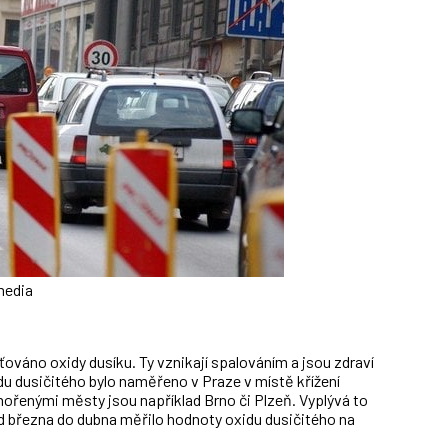
media
ťováno oxidy dusíku. Ty vznikají spalováním a jsou zdraví
du dusičitého bylo naměřeno v Praze v místě křížení
mořenými městy jsou například Brno či Plzeň. Vyplývá to
 od března do dubna měřilo hodnoty oxidu dusičitého na