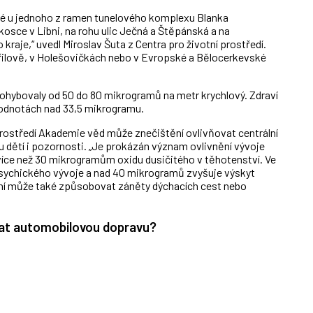
aké u jednoho z ramen tunelového komplexu Blanka
osce v Libni, na rohu ulic Ječná a Štěpánská a na
aje,“ uvedl Miroslav Šuta z Centra pro životní prostředí.
řilově, v Holešovičkách nebo v Evropské a Bělocerkevské
ohybovaly od 50 do 80 mikrogramů na metr krychlový. Zdraví
hodnotách nad 33,5 mikrogramu.
rostředí Akademie věd může znečištění ovlivňovat centrální
 dětí i pozornosti. „Je prokázán význam ovlivnění vývoje
 více než 30 mikrogramům oxidu dusičitého v těhotenství. Ve
psychického vývoje a nad 40 mikrogramů zvyšuje výskyt
ění může také způsobovat záněty dýchacích cest nebo
vat automobilovou dopravu?