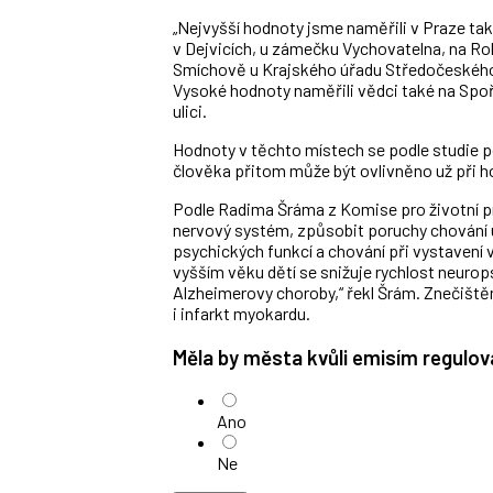
„Nejvyšší hodnoty jsme naměřili v Praze t
v Dejvicích, u zámečku Vychovatelna, na Rok
Smíchově u Krajského úřadu Středočeského kr
Vysoké hodnoty naměřili vědci také na Spo
ulici.
Hodnoty v těchto místech se podle studie p
člověka přitom může být ovlivněno už při 
Podle Radima Šráma z Komise pro životní p
nervový systém, způsobit poruchy chování u
psychických funkcí a chování při vystavení
vyšším věku dětí se snižuje rychlost neuro
Alzheimerovy choroby,“ řekl Šrám. Znečišt
i infarkt myokardu.
Měla by města kvůli emisím regulo
Ano
Ne