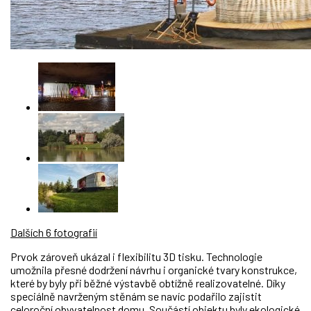
Dalších 6 fotografií
Prvok zároveň ukázal i flexibilitu 3D tisku. Technologie
umožnila přesné dodržení návrhu i organické tvary konstrukce,
které by byly při běžné výstavbě obtížně realizovatelné. Díky
speciálně navrženým stěnám se navíc podařilo zajistit
celoroční obyvatelnost domu. Součástí objektu byly ekologické