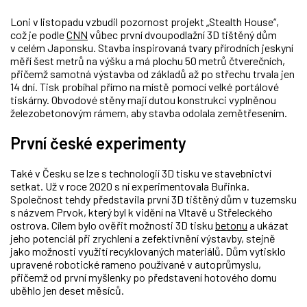
Loni v listopadu vzbudil pozornost projekt „Stealth House“,
což je podle
CNN
vůbec první dvoupodlažní 3D tištěný dům
v celém Japonsku. Stavba inspirovaná tvary přírodních jeskyní
měří šest metrů na výšku a má plochu 50 metrů čtverečních,
přičemž samotná výstavba od základů až po střechu trvala jen
14 dní. Tisk probíhal přímo na místě pomocí velké portálové
tiskárny. Obvodové stěny mají dutou konstrukci vyplněnou
železobetonovým rámem, aby stavba odolala zemětřesením.
První české experimenty
Také v Česku se lze s technologií 3D tisku ve stavebnictví
setkat. Už v roce 2020 s ní experimentovala Buřinka.
Společnost tehdy představila první 3D tištěný dům v tuzemsku
s názvem Prvok, který byl k vidění na Vltavě u Střeleckého
ostrova. Cílem bylo ověřit možnosti 3D tisku
betonu
a ukázat
jeho potenciál při zrychlení a zefektivnění výstavby, stejně
jako možnosti využití recyklovaných materiálů. Dům vytisklo
upravené robotické rameno používané v autoprůmyslu,
přičemž od první myšlenky po představení hotového domu
uběhlo jen deset měsíců.