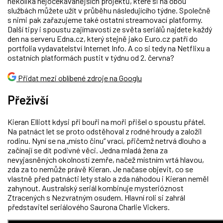
několika nejočekávanějších projektů, které si na obou
službách můžete užít v průběhu následujícího týdne. Společně
s nimi pak zařazujeme také ostatní streamovací platformy.
Další tipy i spoustu zajímavostí ze světa seriálů najdete každý
den na serveru Edna.cz, který stejně jako Euro.cz patří do
portfolia vydavatelství Internet Info. A co si tedy na Netflixu a
ostatních platformách pustit v týdnu od 2. června?
Přidat mezi oblíbené zdroje na Googlu
Přeživší
Kieran Elliott kdysi při bouři na moři přišel o spoustu přátel.
Na patnáct let se proto odstěhoval z rodné hroudy a založil
rodinu. Nyní se na
„místo činu“
vrací, přičemž netrvá dlouho a
začínají se dít podivné věci. Jedna mladá žena za
nevyjasněných okolností zemře, načež místním vrtá hlavou,
zda za to nemůže právě Kieran. Je načase objevit, co se
vlastně před patnácti lety stalo a zda náhodou i Kieran neměl
zahynout. Australský seriál kombinuje mysterióznost
Ztracených s Nezvratným osudem. Hlavní roli si zahrál
představitel seriálového Saurona Charlie Vickers.