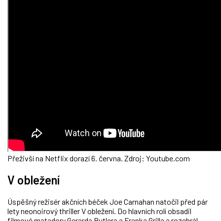
Přeživší na Netflix dorazí 6. června. Zdroj: Youtube.com
V obležení
Úspěšný režisér akčních béček Joe Carnahan natočil před pár
lety neonoirový thriller V obležení. Do hlavních rolí obsadil
filmové matadory Gerarda Butlera a Franka Grilla a rozehrál