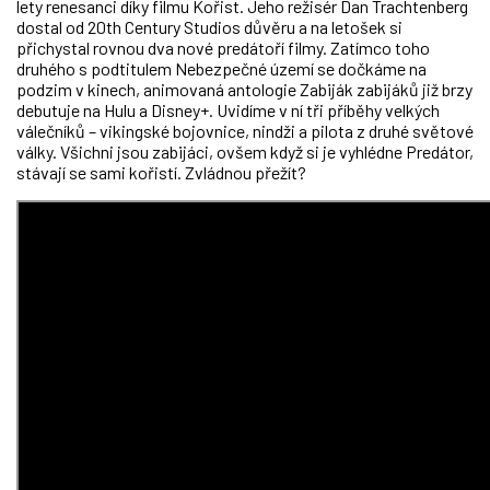
lety renesanci díky filmu Kořist. Jeho režisér Dan Trachtenberg
dostal od 20th Century Studios důvěru a na letošek si
přichystal rovnou dva nové predátoří filmy. Zatímco toho
druhého s podtitulem Nebezpečné území se dočkáme na
podzim v kinech, animovaná antologie Zabiják zabijáků již brzy
debutuje na Hulu a Disney+. Uvidíme v ní tři příběhy velkých
válečníků
–
vikingské bojovnice, nindži a pilota z druhé světové
války. Všichni jsou zabijáci, ovšem když si je vyhlédne Predátor,
stávají se sami kořistí. Zvládnou přežít?