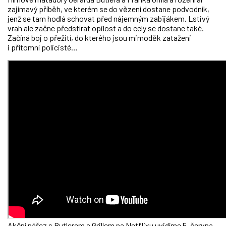
zajímavý příběh, ve kterém se do vězení dostane podvodník,
jenž se tam hodlá schovat před nájemným zabijákem. Lstivý
vrah ale začne předstírat opilost a do cely se dostane také.
Začíná boj o přežití, do kterého jsou mimoděk zataženi
i přítomní policisté…
Akční nářez s Butlerem a Grillem na Netflixu uvidíme 5. června.