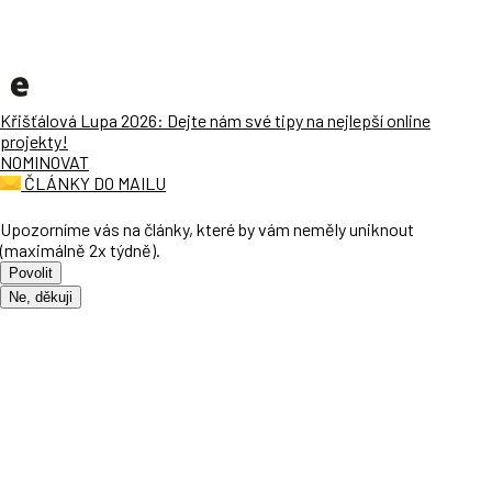
Křišťálová Lupa 2026: Dejte nám své tipy na nejlepší online
projekty!
NOMINOVAT
ČLÁNKY DO MAILU
Upozorníme vás na články, které by vám neměly uniknout
(maximálně 2x týdně).
Povolit
Ne, děkuji