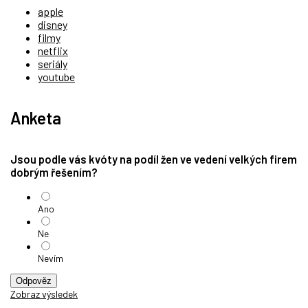
apple
disney
filmy
netflix
seriály
youtube
Anketa
Jsou podle vás kvóty na podíl žen ve vedení velkých firem
dobrým řešením?
Ano
Ne
Nevím
Odpověz
Zobraz výsledek