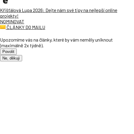
Křišťálová Lupa 2026: Dejte nám své tipy na nejlepší online
projekty!
NOMINOVAT
ČLÁNKY DO MAILU
Upozorníme vás na články, které by vám neměly uniknout
(maximálně 2x týdně).
Povolit
Ne, děkuji