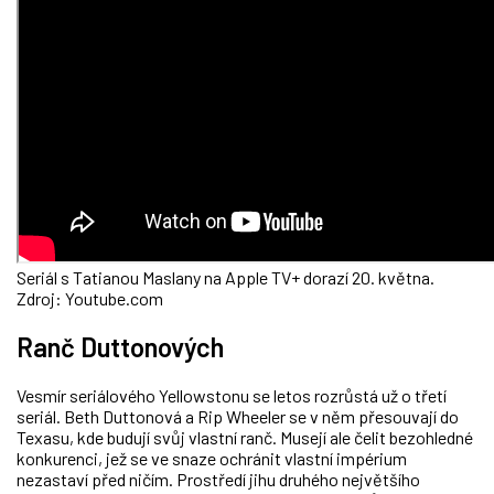
Seriál s Tatianou Maslany na Apple TV+ dorazí 20. května.
Zdroj: Youtube.com
Ranč Duttonových
Vesmír seriálového Yellowstonu se letos rozrůstá už o třetí
seriál. Beth Duttonová a Rip Wheeler se v něm přesouvají do
Texasu, kde budují svůj vlastní ranč. Musejí ale čelit bezohledné
konkurenci, jež se ve snaze ochránit vlastní impérium
nezastaví před ničím. Prostředí jihu druhého největšího