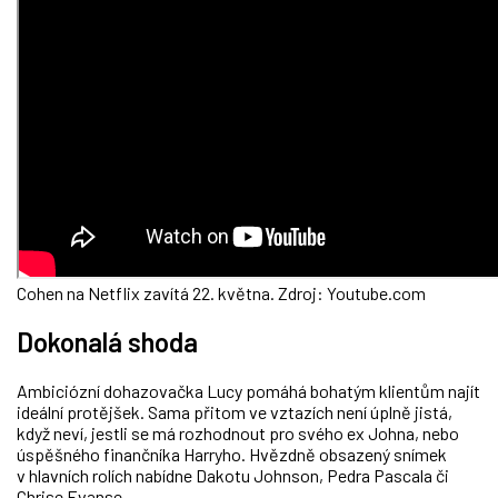
Cohen na Netflix zavítá 22. května. Zdroj: Youtube.com
Dokonalá shoda
Ambiciózní dohazovačka Lucy pomáhá bohatým klientům najít
ideální protějšek. Sama přitom ve vztazích není úplně jistá,
když neví, jestli se má rozhodnout pro svého ex Johna, nebo
úspěšného finančníka Harryho. Hvězdně obsazený snímek
v hlavních rolích nabídne Dakotu Johnson, Pedra Pascala či
Chrise Evanse.