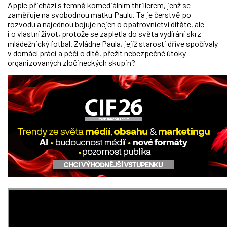
Apple přichází s temně komediálním thrillerem, jenž se
zaměřuje na svobodnou matku Paulu. Ta je čerstvě po
rozvodu a najednou bojuje nejen o opatrovnictví dítěte, ale
i o vlastní život, protože se zapletla do světa vydírání skrz
mládežnický fotbal. Zvládne Paula, jejíž starosti dříve spočívaly
v domácí práci a péči o dítě, přežít nebezpečné útoky
organizovaných zločineckých skupin?