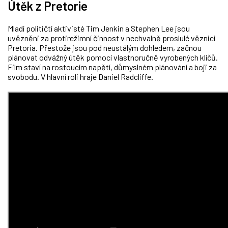
Útěk z Pretorie
Mladí političtí aktivisté Tim Jenkin a Stephen Lee jsou
uvězněni za protirežimní činnost v nechvalně proslulé věznici
Pretoria. Přestože jsou pod neustálým dohledem, začnou
plánovat odvážný útěk pomocí vlastnoručně vyrobených klíčů.
Film staví na rostoucím napětí, důmyslném plánování a boji za
svobodu. V hlavní roli hraje Daniel Radcliffe.