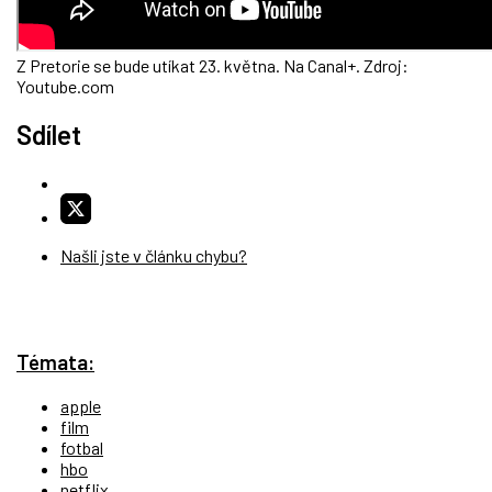
Z Pretorie se bude utíkat 23. května. Na Canal+. Zdroj:
Youtube.com
Sdílet
Našli jste v článku chybu?
Témata:
apple
film
fotbal
hbo
netflix