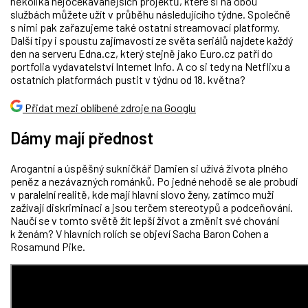
několika nejočekávanějších projektů, které si na obou
službách můžete užít v průběhu následujícího týdne. Společně
s nimi pak zařazujeme také ostatní streamovací platformy.
Další tipy i spoustu zajímavostí ze světa seriálů najdete každý
den na serveru Edna.cz, který stejně jako Euro.cz patří do
portfolia vydavatelství Internet Info. A co si tedy na Netflixu a
ostatních platformách pustit v týdnu od 18. května?
Přidat mezi oblíbené zdroje na Googlu
Dámy mají přednost
Arogantní a úspěšný sukničkář Damien si užívá života plného
peněz a nezávazných románků. Po jedné nehodě se ale probudí
v paralelní realitě, kde mají hlavní slovo ženy, zatímco muži
zažívají diskriminaci a jsou terčem stereotypů a podceňování.
Naučí se v tomto světě žít lepší život a změnit své chování
k ženám? V hlavních rolích se objeví Sacha Baron Cohen a
Rosamund Pike.