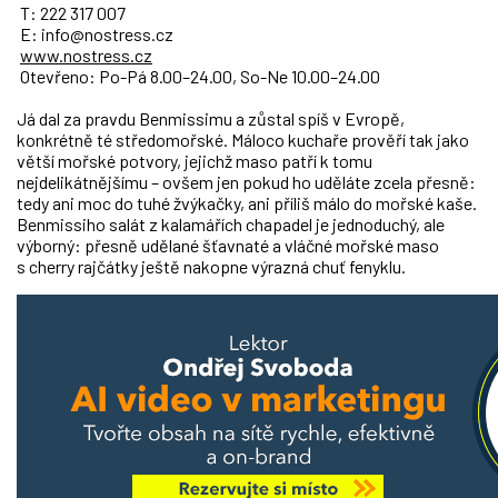
T: 222 317 007
E: info@nostress.cz
www.nostress.cz
Otevřeno: Po-Pá 8.00–24.00, So-Ne 10.00–24.00
Já dal za pravdu Benmissimu a zůstal spíš v Evropě,
konkrétně té středomořské. Máloco kuchaře prověří tak jako
větší mořské potvory, jejichž maso patří k tomu
nejdelikátnějšímu – ovšem jen pokud ho uděláte zcela přesně:
tedy ani moc do tuhé žvýkačky, ani příliš málo do mořské kaše.
Benmissiho salát z kalamářích chapadel je jednoduchý, ale
výborný: přesně udělané šťavnaté a vláčné mořské maso
s cherry rajčátky ještě nakopne výrazná chuť fenyklu.