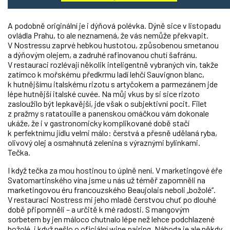
A podobně originální je i dýňová polévka. Dýně sice v listopadu
ovládla Prahu, to ale neznamená, že vás nemůže překvapit.
V Nostressu zaprvé hebkou hustotou, způsobenou smetanou
a dýňovým olejem, a zadruhé rafinovanou chutí šafránu.
V restauraci rozlévají několik inteligentně vybraných vín, takže
zatímco k mořskému předkrmu ladí lehčí Sauvignon blanc,
k hutnějšímu italskému rizotu s artyčokem a parmezánem jde
lépe hutnější italské cuvée. Na můj vkus by si sice rizoto
zasloužilo být lepkavější, jde však o subjektivní pocit. Filet
z pražmy s ratatouille a panenskou omáčkou vám dokonale
ukáže, že i v gastronomicky komplikované době stačí
k perfektnímu jídlu velmi málo: čerstvá a přesně udělaná ryba,
olivový olej a osmahnutá zelenina s výraznými bylinkami.
Tečka.
I když tečka za mou hostinou to úplně není. V marketingové éře
Svatomartinského vína jsme u nás už téměř zapomněli na
marketingovou éru francouzského Beaujolais neboli „božolé“.
V restauraci Nostress mi jeho mladě čerstvou chuť po dlouhé
době připomněli – a určitě k mé radosti. S mangovým
sorbetem by jen máloco chutnalo lépe než lehce podchlazené
božolé, i když nešlo o oficiální wine pairing. Náhoda je ale někdy