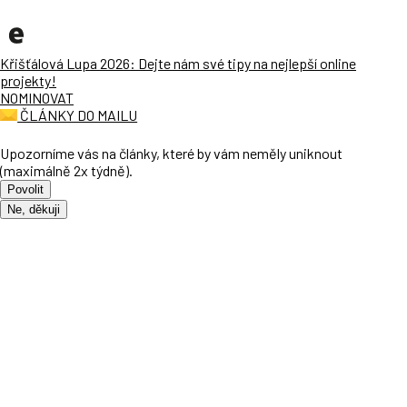
Křišťálová Lupa 2026: Dejte nám své tipy na nejlepší online
projekty!
NOMINOVAT
ČLÁNKY DO MAILU
Upozorníme vás na články, které by vám neměly uniknout
(maximálně 2x týdně).
Povolit
Ne, děkuji