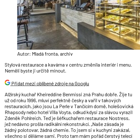
Autor: Mladá fronta, archiv
Stylová restaurace a kavárna v centru změnila interiér i menu.
Neměli byste ji určitě minout.
Přidat mezi oblíbené zdroje na Googlu
Alžírský kuchař Kheireddine Benmissi zná Prahu dobře. Žije tu
už od roku 1996, mluví perfektně česky a vařil v takových
restauracích, jako jsou La Perle v Tančícím domě, holešovická
Rhapsody nebo hotel Villa Voyta, odkud kdysi za slávou vyrazil
Zdeněk Pohlreich. Teď je šéfkuchařem restaurace Nostress,
jež nedávno prošla radikální rekonstrukcí. „Naše zásada je
žádný polotovar, žádná chemie. To jsem si v kuchyni zakázal,
všechno si děláme sami. Proto tam mám pořád čerstvý telecí