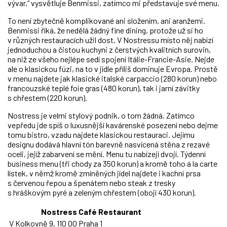
vývar,“ vysvětluje Benmissi, zatímco mi představuje své menu.
To není zbytečně komplikované ani složením, ani aranžemi.
Benmissi říká, že nedělá žádný fine dining, protože už si ho
v různých restauracích užil dost. V Nostressu místo něj nabízí
jednoduchou a čistou kuchyni z čerstvých kvalitních surovin,
na niž ze všeho nejlépe sedí spojení Itálie-Francie-Asie. Nejde
ale o klasickou fúzi, na to v jídle příliš dominuje Evropa. Prostě
v menu najdete jak klasické italské carpaccio (280 korun) nebo
francouzské teplé foie gras (480 korun), tak i jarní závitky
s chřestem (220 korun).
Nostress je velmi stylový podnik, o tom žádná. Zatímco
vepředu jde spíš o luxusnější kavárenské posezení nebo dejme
tomu bistro, vzadu najdete klasickou restauraci. Jejímu
designu dodává hlavní tón barevně nasvícená stěna z rezavé
oceli, jejíž zabarvení se mění. Menu tu nabízejí dvojí. Týdenní
business menu (tři chody za 350 korun) a kromě toho á la carte
lístek, v němž kromě zmíněných jídel najdete i kachní prsa
s červenou řepou a špenátem nebo steak z tresky
s hráškovým pyré a zeleným chřestem (obojí 430 korun).
Nostress Café Restaurant
V Kolkovně 9, 110 00 Praha 1