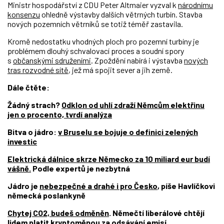
Ministr hospodářství z CDU Peter Altmaier vyzval k
národnímu
konsenzu
ohledně výstavby dalších větrných turbín. Stavba
nových pozemních větrníků se totiž téměř zastavila.
Kromě nedostatku vhodných ploch pro pozemní turbíny je
problémem dlouhý schvalovací proces a soudní spory
s
občanskými sdruženími
. Zpoždění nabírá i výstavba
nových
tras rozvodné sítě
, jež má spojit sever a jih země.
Dále čtěte:
Žádný strach?
Odklon od uhlí zdraží Němcům elektřinu
jen o procento, tvrdí analýza
Bitva o jádro:
v Bruselu se bojuje o definici zelených
investic
Elektrická dálnice skrze Německo za 10 miliard eur budí
vášně.
Podle expertů je nezbytná
Jádro je
nebezpečné a drahé i pro Česko
, píše Havlíčkovi
německá poslankyně
Chytej CO2, budeš odměněn
. Němečtí liberálové chtějí
lidem platit kryptoměnou za odsávání emisí