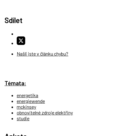
Sdílet
Našli jste v článku chybu?
Témata:
energetika
energiewende
mckinsey
obnovitelné zdroje elektřiny
studie