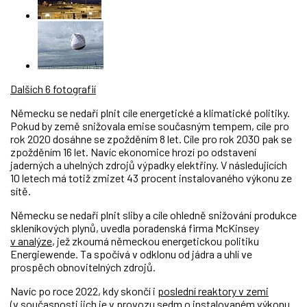
Dalších 6 fotografií
Německu se nedaří plnit cíle energetické a klimatické politiky.
Pokud by země snižovala emise současným tempem, cíle pro
rok 2020 dosáhne se zpožděním 8 let. Cíle pro rok 2030 pak se
zpožděním 16 let. Navíc ekonomice hrozí po odstavení
jaderných a uhelných zdrojů výpadky elektřiny. V následujících
10 letech má totiž zmizet 43 procent instalovaného výkonu ze
sítě.
Německu se nedaří plnit sliby a cíle ohledně snižování produkce
skleníkových plynů, uvedla poradenská firma McKinsey
v analýze
, jež zkoumá německou energetickou politiku
Energiewende. Ta spočívá v odklonu od jádra a uhlí ve
prospěch obnovitelných zdrojů.
Navíc po roce 2022, kdy skončí i
poslední reaktory v zemi
(v současnosti jich je v provozu sedm o instalovaném výkonu