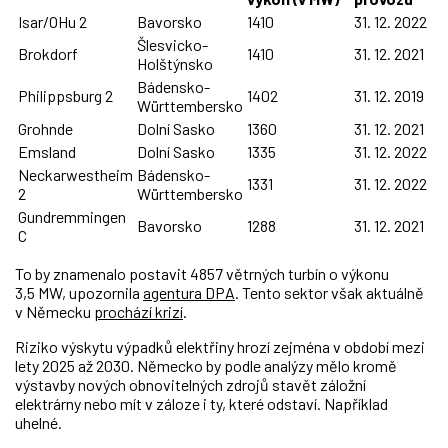
Isar/OHu 2
Bavorsko
1410
31. 12. 2022
Šlesvicko-
Brokdorf
1410
31. 12. 2021
Holštýnsko
Bádensko-
Philippsburg 2
1402
31. 12. 2019
Württembersko
Grohnde
Dolní Sasko
1360
31. 12. 2021
Emsland
Dolní Sasko
1335
31. 12. 2022
Neckarwestheim
Bádensko-
1331
31. 12. 2022
2
Württembersko
Gundremmingen
Bavorsko
1288
31. 12. 2021
C
To by znamenalo postavit 4857 větrných turbín o výkonu
3,5 MW, upozornila
agentura DPA
. Tento sektor však aktuálně
v Německu
prochází krizí
.
Riziko výskytu výpadků elektřiny hrozí zejména v období mezi
lety 2025 až 2030. Německo by podle analýzy mělo kromě
výstavby nových obnovitelných zdrojů stavět záložní
elektrárny nebo mít v záloze i ty, které odstaví. Například
uhelné.