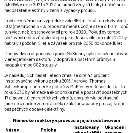
9,5 GW, v roce 2021 a 2022 se odpojí vždy tři bloky) reálně hrozí
nedostatek elektřiny v zemi a výpadky proudu.
Loni se v Německu vyprodukovalo 866 milionů tun ekvivalentu
CO2 (meziročně o 4,5 procenta méně), což je stále o 116 milionů
tun více, než je stanovený cíl pro rok 2020. Pokud by tempo
snižování emisí zůstalo stejné jako dosud, cíle pro rok 2020 by
nabraly zpoždění 8 let a závazek pro rok 2030 dokonce 16 let.
Dosavadních úspor navíc podle McKinsey bylo dosaženo hlavně
v energetickém sektoru, v dopravě a ostatním průmyslu
naopak emise CO2 stouply.
„V následujících deseti letech zmizí ze sítě 43 procent
instalovaného výkonu z roku 2018,“ varoval Thomas
Vahlenkamp z německé pobočky McKinsey v Düsseldorfu. Do
roku 2030 by německá ekonomika měla postavit dodatečných
17 gigawattů energetických zdrojů, aby pokryla odstavené
jaderné a uhelné zdroje a měla i záložní kapacity pro zajištění
bezpečných dodávek elektřiny.
Německé reaktory v provozu a jejich odstavování
Instalovaný
Ukončení
Název
Poloha
výkon (v MW)
provozu