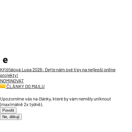
Křišťálová Lupa 2026: Dejte nám své tipy na nejlepší online
projekty!
NOMINOVAT
ČLÁNKY DO MAILU
Upozorníme vás na články, které by vám neměly uniknout
(maximálně 2x týdně).
Povolit
Ne, děkuji