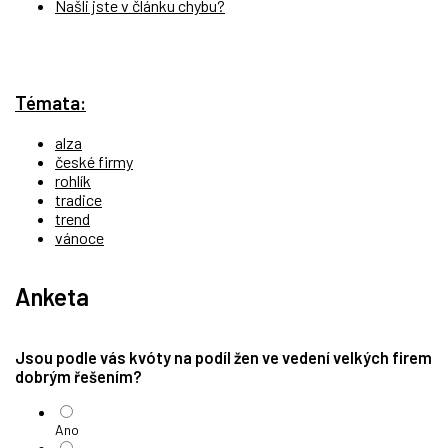
Našli jste v článku chybu?
Témata:
alza
české firmy
rohlík
tradice
trend
vánoce
Anketa
Jsou podle vás kvóty na podíl žen ve vedení velkých firem
dobrým řešením?
Ano