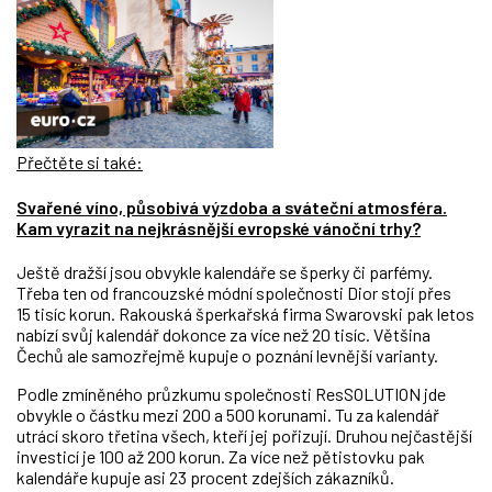
Přečtěte si také:
Svařené víno, působivá výzdoba a sváteční atmosféra.
Kam vyrazit na nejkrásnější evropské vánoční trhy?
Ještě dražší jsou obvykle kalendáře se šperky či parfémy.
Třeba ten od francouzské módní společnosti Dior stojí přes
15 tisíc korun. Rakouská šperkařská firma Swarovski pak letos
nabízí svůj kalendář dokonce za více než 20 tisíc.
Většina
Čechů ale samozřejmě kupuje o poznání levnější varianty.
Podle zmíněného průzkumu společnosti ResSOLUTION jde
obvykle o částku mezi 200 a 500 korunami. Tu za kalendář
utrácí skoro třetina všech, kteří jej pořizují. Druhou nejčastější
investicí je 100 až 200 korun. Za více než pětistovku pak
kalendáře kupuje asi 23 procent zdejších zákazníků.