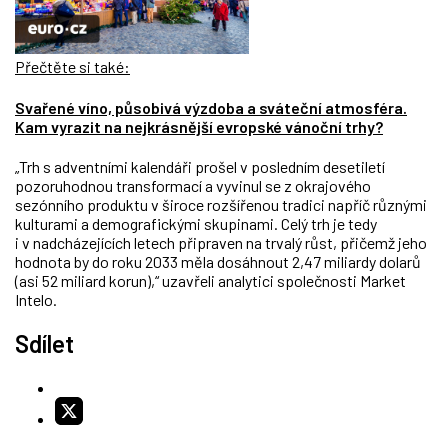
Přečtěte si také:
Svařené víno, působivá výzdoba a sváteční atmosféra.
Kam vyrazit na nejkrásnější evropské vánoční trhy?
„Trh s adventními kalendáři prošel v posledním desetiletí
pozoruhodnou transformací a vyvinul se z okrajového
sezónního produktu v široce rozšířenou tradici napříč různými
kulturami a demografickými skupinami. Celý trh je tedy
i v nadcházejících letech připraven na trvalý růst, přičemž jeho
hodnota by do roku 2033 měla dosáhnout 2,47 miliardy dolarů
(asi 52 miliard korun),“ uzavřeli analytici společnosti Market
Intelo.
Sdílet