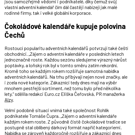
jsou samozřejmě vědomi i podnikatelé, díky čemuž svůj
vlastní adventní kalendář čím dál častěji nabízejí jak malé
rodinné firmy, tak i velké globální korporace.
Čokoládové kalendáře kupuje polovina
Čechů
Rostoucí popularitu adventních kalendářů potvrzují také čeští
obchodníci. „Zájem o adventní kalendáře v posledních letech
jednoznačně roste. Každou sezónu sledujeme výrazný nárůst
poptávky, a loňský rok byl v tomto směru zatím rekordní.
Kromě toho se každým rokem rozšiřuje samotná nabídka
adventních kalendářů. Na trhu přibývají nejen nové značky, ale
i zcela nové kategorie. Zákazníci tedy dnes mají na výběr
mnohem pestřejší sortiment, než tomu bylo před několika
lety,“ sdělila redakci Euro.cz Eliška Čeřovská, PR manažerka
Alzy
.
Velmi podobně situaci vnímá také společnost Rohlík
podnikatele Tomáše Čupra. „Zájem o adventní kalendáře
každým rokem roste. Z původně čistě čokoládové tradice se
postupně stal oblíbený dárkový formát napříč kategoriemi.
Nabídka se zároveň každoročně rozšiřuje a zákazníci dnes