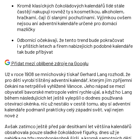
Kromě klasických čokoládových kalendářů lidé stále
častěji nakupují rovněž ty s kosmetikou, alkoholem,
hračkami, čaji či slanými pochutinami. Výjimkou ovšem
nejsou ani adventní kalendáře určené pro domácí
mazlíčky
Odborníci očekávají, že tento trend bude pokračovat
i v příštích letech a firem nabízejících podobné kalendáře
tak bude přibývat
Přidat mezi oblíbené zdroje na Googlu
Už v roce 1908 se mnichovský tiskař Gerhard Lang rozhodl, že
pro děti vyrobí tištěný adventní kalendář, kterým jim zpříjemní
čekání na netrpělivě vyhlížené Vánoce. Jeho nápad se mezi
obyvateli bavorské metropole velmi rychle ujal, a když ho Lang
během následujících let ještě vylepšil o dodnes používaná
otevírací okénka, nic už nestálo v cestě tomu, aby si adventní
kalendáře podmanil prakticky celý západní svět.
vají nejen
nové z
Avšak zatímco ještě před pár desítkami let většina kalendářů
obsahovala pouze sladké čokoládové figurky, dnes už je
nabídka na trhu mnohonásobně širší, a kromě samotných dětí