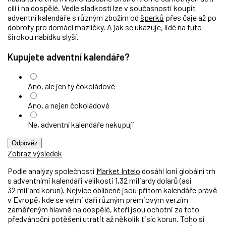
cílí i na dospělé. Vedle sladkostí lze v současnosti koupit
adventní kalendáře s různým zbožím od
šperků
přes čaje až po
dobroty pro domácí mazlíčky.
A jak se ukazuje, lidé na tuto
širokou nabídku slyší.
Kupujete adventní kalendáře?
Ano, ale jen ty čokoládové
Ano, a nejen čokoládové
Ne, adventní kalendáře nekupuji
Odpověz
Zobraz výsledek
Podle analýzy společnosti
Market Intelo
dosáhl loni globální trh
s adventními kalendáři velikosti 1,32 miliardy dolarů (asi
32 miliard korun). Nejvíce oblíbené jsou přitom kalendáře právě
v Evropě, kde se velmi daří různým prémiovým verzím
zaměřeným hlavně na dospělé, kteří jsou ochotni za toto
předvánoční potěšení utratit až několik tisíc korun. Toho si