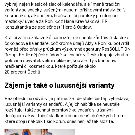
vybírají nejen klasické sladké kalendáře, ale i méně tradiční
varianty se snacky, sušeným masem, oříškovými másly, čaji,
kosmetikou, alkoholem, hračkami či pamlsky pro domácí
mazlíčky,“ uvedla za Rohlík.cz Hana Krevňáková, PR
konzultantka ze společnosti Hero & Outlaw.
Stálicí zájmu zákazníků samozřejmě nadále zůstávají klasické
čokoládové kalendáře, což kromě údajů Alzy a Rohlíku potvrdil
rovněž předloňský průzkum výzkumné agentury
ResSOLUTION
Group
. Podle něj čokoládové kalendáře v Česku kupuje zhruba
polovina obyvatel, velmi oblíbené jsou ale i ty s bonbony,
hračkami či kosmetikou, které pořizuje okolo
20 procent Čechů.
Zájem je také o luxusnější varianty
Bez ohledu na odvětví je patrné, že lidé stále častěji vyhledávají
luxusnější varianty kalendářů. A jejich nabídka se neustále
rozšiřuje, takže sehnat prémiové kalendáře s krásným
designem a kvalitními sladkostmi od menších českých firem,
které stojí i několik tisíc korun, dnes není až tak složité.