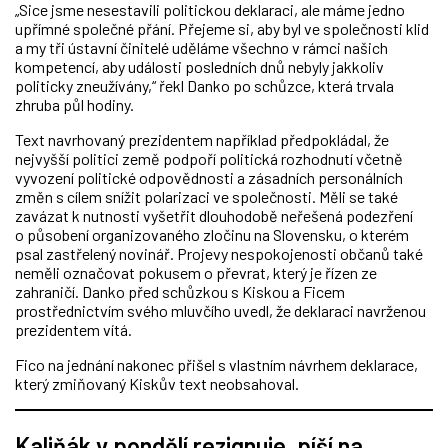
„Sice jsme nesestavili politickou deklaraci, ale máme jedno
upřímné společné přání. Přejeme si, aby byl ve společnosti klid
a my tři ústavní činitelé uděláme všechno v rámci našich
kompetencí, aby události posledních dnů nebyly jakkoliv
politicky zneužívány,“ řekl Danko po schůzce, která trvala
zhruba půl hodiny.
Text navrhovaný prezidentem například předpokládal, že
nejvyšší politici země podpoří politická rozhodnutí včetně
vyvození politické odpovědnosti a zásadních personálních
změn s cílem snížit polarizaci ve společnosti. Měli se také
zavázat k nutnosti vyšetřit dlouhodobě neřešená podezření
o působení organizovaného zločinu na Slovensku, o kterém
psal zastřelený novinář. Projevy nespokojenosti občanů také
neměli označovat pokusem o převrat, který je řízen ze
zahraničí. Danko před schůzkou s Kiskou a Ficem
prostřednictvím svého mluvčího uvedl, že deklaraci navrženou
prezidentem vítá.
Fico na jednání nakonec přišel s vlastním návrhem deklarace,
který zmiňovaný Kiskův text neobsahoval.
Kaliňák v pondělí rezignuje, píší na