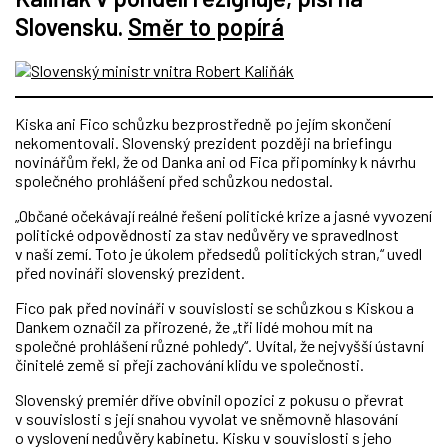
Slovensku.
Směr to popírá
Kiska ani Fico schůzku bezprostředně po jejím skončení
nekomentovali. Slovenský prezident později na briefingu
novinářům řekl, že od Danka ani od Fica připomínky k návrhu
společného prohlášení před schůzkou nedostal.
„Občané očekávají reálné řešení politické krize a jasné vyvození
politické odpovědnosti za stav nedůvěry ve spravedlnost
v naší zemí. Toto je úkolem předsedů politických stran,“ uvedl
před novináři slovenský prezident.
Fico pak před novináři v souvislosti se schůzkou s Kiskou a
Dankem označil za přirozené, že „tři lidé mohou mít na
společné prohlášení různé pohledy“. Uvítal, že nejvyšší ústavní
činitelé země si přejí zachování klidu ve společnosti.
Slovenský premiér dříve obvinil opozici z pokusu o převrat
v souvislosti s její snahou vyvolat ve sněmovně hlasování
o vyslovení nedůvěry kabinetu. Kisku v souvislosti s jeho