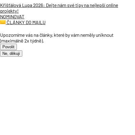
Křišťálová Lupa 2026: Dejte nám své tipy na nejlepší online
projekty!
NOMINOVAT
ČLÁNKY DO MAILU
Upozorníme vás na články, které by vám neměly uniknout
(maximálně 2x týdně).
Povolit
Ne, děkuji