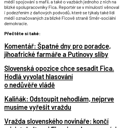
médii spojováni s mafií, a také o vazbách jednoho z nich na
blízké spolupracovníky Fica. Reportér se v minulosti věnoval
i podezřením z daňových podvodů, které se týkaly také lidí
médii označovaných za blízké Ficově straně Směr-sociální
demokracie.
Přečtěte si také:
Komentář: Špatné dny pro poradce,
jihoafrické farmáře a Putinovy sliby
Slovenská opozice chce sesadit Fica.
Hodlá vyvolat hlasování
o nedůvěře vládě
Kaliňák: Odstoupit nehodlám, nejprve
musíme vyřešit vraždu
Vražda slovenského novináře: končí