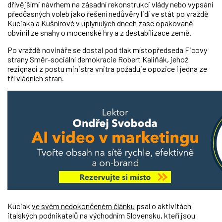
dřívějšími návrhem na zásadní rekonstrukci vlády nebo vypsání
předčasných voleb jako řešení nedůvěry lidí ve stát po vraždě
Kuciaka a Kušnírové v uplynulých dnech zase opakovaně
obvinil ze snahy o mocenské hry a z destabilizace země.
Po vraždě novináře se dostal pod tlak místopředseda Ficovy
strany Směr-sociální demokracie Robert Kaliňák, jehož
rezignaci z postu ministra vnitra požaduje opozice i jedna ze
tří vládních stran.
Kuciak
ve svém nedokončeném článku
psal o aktivitách
italských podnikatelů na východním Slovensku, kteří jsou