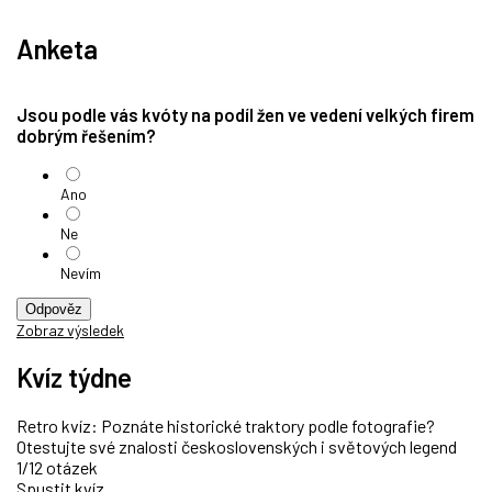
Anketa
Jsou podle vás kvóty na podíl žen ve vedení velkých firem
dobrým řešením?
Ano
Ne
Nevím
Odpověz
Zobraz výsledek
Kvíz týdne
Retro kvíz: Poznáte historické traktory podle fotografie?
Otestujte své znalosti československých i světových legend
1/12 otázek
Spustit kvíz