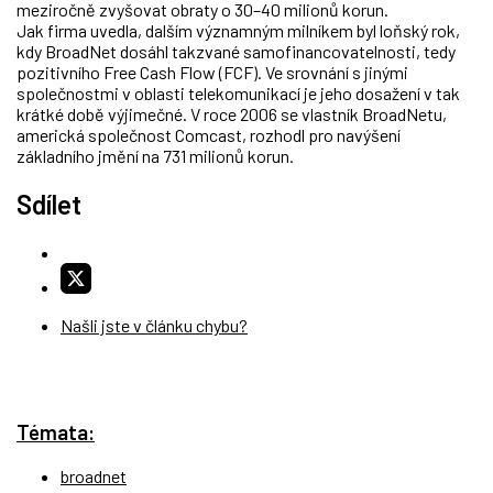
meziročně zvyšovat obraty o 30–40 milionů korun.
Jak firma uvedla, dalším významným milníkem byl loňský rok,
kdy BroadNet dosáhl takzvané samofinancovatelnosti, tedy
pozitivního Free Cash Flow (FCF). Ve srovnání s jinými
společnostmi v oblasti telekomunikací je jeho dosažení v tak
krátké době výjimečné. V roce 2006 se vlastník BroadNetu,
americká společnost Comcast, rozhodl pro navýšení
základního jmění na 731 milionů korun.
Sdílet
Našli jste v článku chybu?
Témata:
broadnet