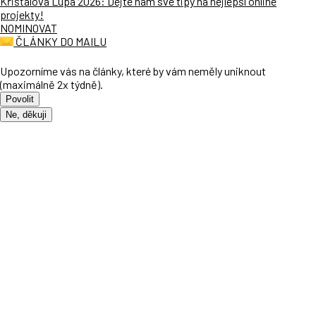
Křišťálová Lupa 2026: Dejte nám své tipy na nejlepší online
projekty!
NOMINOVAT
ČLÁNKY DO MAILU
Upozorníme vás na články, které by vám neměly uniknout
(maximálně 2x týdně).
Povolit
Ne, děkuji