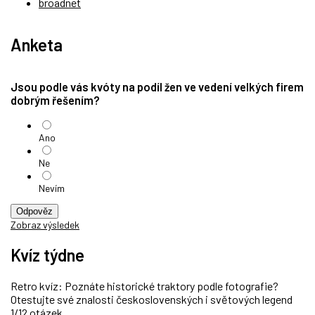
broadnet
Anketa
Jsou podle vás kvóty na podíl žen ve vedení velkých firem
dobrým řešením?
Ano
Ne
Nevím
Odpověz
Zobraz výsledek
Kvíz týdne
Retro kvíz: Poznáte historické traktory podle fotografie?
Otestujte své znalosti československých i světových legend
1/12 otázek