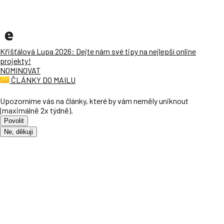
Křišťálová Lupa 2026: Dejte nám své tipy na nejlepší online
projekty!
NOMINOVAT
ČLÁNKY DO MAILU
Upozorníme vás na články, které by vám neměly uniknout
(maximálně 2x týdně).
Povolit
Ne, děkuji