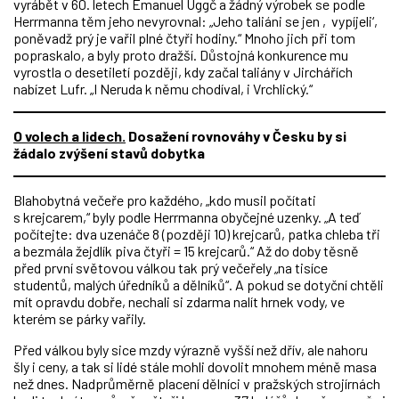
vyrábět v 60. letech Emanuel Uggč a žádný výrobek se podle
Herrmanna těm jeho nevyrovnal: „Jeho taliáni se jen ‚vypíjeli‘,
poněvadž prý je vařil plné čtyři hodiny.“ Mnoho jich při tom
popraskalo, a byly proto dražší. Důstojná konkurence mu
vyrostla o desetiletí později, kdy začal taliány v Jirchářích
nabízet Lufr. „I Neruda k němu chodíval, i Vrchlický.“
O volech a lidech.
Dosažení rovnováhy v Česku by si
žádalo zvýšení stavů dobytka
Blahobytná večeře pro každého, „kdo musil počítati
s krejcarem,“ byly podle Herrmanna obyčejné uzenky. „A teď
počítejte: dva uzenáče 8 (později 10) krejcarů, patka chleba tři
a bezmála žejdlík piva čtyři = 15 krejcarů.“ Až do doby těsně
před první světovou válkou tak prý večeřely „na tisíce
studentů, malých úředníků a dělníků“. A pokud se dotyční chtěli
mít opravdu dobře, nechali si zdarma nalít hrnek vody, ve
kterém se párky vařily.
Před válkou byly sice mzdy výrazně vyšší než dřív, ale nahoru
šly i ceny, a tak si lidé stále mohli dovolit mnohem méně masa
než dnes. Nadprůměrně placení dělníci v pražských strojírnách