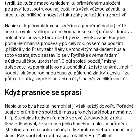
tvrdil, že „tučné maso vzhledem ku přiměřenému složení
potravy“ jest „potravou nejlepší, má však vážnou závadu, a
sice tu, že přílišné množství tuku záhy se každému zprotiví“.
Nabídku doplňovala luxusní zvěřina a poměrně drahá (ještě
neexistovalo rychlopěstěné Vodňanské kuře) drůbež – kuřata,
holoubata, husy -, kterou na trhy vozili venkované. Husy se
podle Herrmanna prodávaly po celý rok, ovšem na podzim
„přijížděly do Prahy žebřiňáky s vrchovitým nákladem hus a
toto vozatajstvo sestavilo se v Rytířské dvěma řadami
s úzkou uličkou uprostřed“. O půl století později mlsný
spisovatel vzpomínal jako na „pohádku“, že jste tenkrát „mohli
koupiti slušnou rodinnou husu za půldruhé zlatky“ a „byla-li za
půltřetí zlatky, vypeklo se z ní na čtyři na pět žejdlíků sádla“.
Když prasnice se sprasí
Nabídka to byla hezká, nemohl si ji však každý dovolit. Pořádné
údaje o průměrné spotřebě masa pro nejstarší dobu nemáme.
Filip Stanislav Kodym nicméně ve své Zdravovědě z roku
1853 odhadoval, že se masa jedlo hanebně málo – v průměru
7,5 kilogramu na osobu ročně, tedy zhruba desetkrát méně než
dnes. Pak spotřeba rostla a pro rok 1884 Brit Mullhall