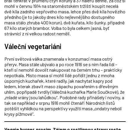
brali tenkrát v průměru čtyři koruny a 37 haléřů denně, za což si
mohli v červnu 1914 na staroměstském tržišti koupit necelá
dvě kila zadního vepřového masa, lehce přes dvě kila hovězího
předního (je to jakoby dnes kilo nejlevnějšího dostupného
masa stálo zhruba 400 korun), dvě kuřata, kilo šunky, případně
67 kilo starých brambor. Volba to byla celkem jasná, byť
strávníci z ní velkou radost neměli.
Váleční vegetariáni
První světová válka znamenala v konzumaci masa ostrý
přeryv. Masa stále ubývalo a po roce 1916 se s ním řada lidí –
kteří si nemohli dovolit nakupovat na černém trhu – prakticky
nepotkala. Místo masa si mohli lidé pořídit jednu z mnoha
úsporných kuchařek, které radily, jak nachytat kapry pod
ledem, kterak zbavit maso zápachu povařením s dřevěným
uhlím, popřípadě tvrdily (Válečná kuchařka Marie Součkové), že
„mladé vrány jsou lahůdkou“. Podobné rady přinášely i noviny, a
tak se například v srpnu 1916 mohli čtenáři Národních listů
potěšit vyhlídkou na perspektivy využití masa „ondatry neboli
krysy pižmové“.
Veggie burger, prosím.
Zájem o rostlinnou stravu roste