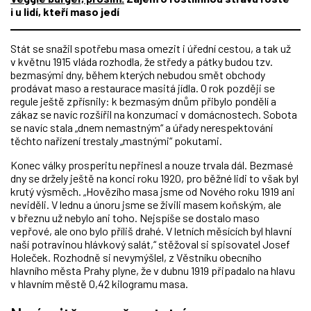
i u lidí, kteří maso jedí
Stát se snažil spotřebu masa omezit i úřední cestou, a tak už
v květnu 1915 vláda rozhodla, že středy a pátky budou tzv.
bezmasými dny, během kterých nebudou smět obchody
prodávat maso a restaurace masitá jídla. O rok později se
regule ještě zpřísnily: k bezmasým dnům přibylo pondělí a
zákaz se navíc rozšířil na konzumaci v domácnostech. Sobota
se navíc stala „dnem nemastným“ a úřady nerespektování
těchto nařízení trestaly „mastnými“ pokutami.
Konec války prosperitu nepřinesl a nouze trvala dál. Bezmasé
dny se držely ještě na konci roku 1920, pro běžné lidi to však byl
krutý výsměch. „Hovězího masa jsme od Nového roku 1919 ani
neviděli. V lednu a únoru jsme se živili masem koňským, ale
v březnu už nebylo ani toho. Nejspíše se dostalo maso
vepřové, ale ono bylo příliš drahé. V letních měsících byl hlavní
naší potravinou hlávkový salát,“ stěžoval si spisovatel Josef
Holeček. Rozhodně si nevymýšlel, z Věstníku obecního
hlavního města Prahy plyne, že v dubnu 1919 připadalo na hlavu
v hlavním městě 0,42 kilogramu masa.