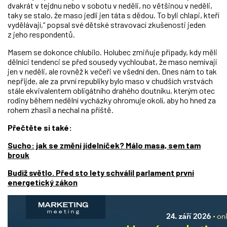
dvakrát v tejdnu nebo v sobotu v neděli, no většinou v neděli,
taky se stalo, že maso jedli jen táta s dědou. To byli chlapi, kteří
vydělávají,“ popsal své dětské stravovací zkušenosti jeden
z jeho respondentů.
Masem se dokonce chlubilo. Holubec zmiňuje případy, kdy měli
dělníci tendenci se před sousedy vychloubat, že maso nemívají
jen v neděli, ale rovněž k večeři ve všední den. Dnes nám to tak
nepřijde, ale za první republiky bylo maso v chudších vrstvách
stále ekvivalentem obligátního drahého doutníku, kterým otec
rodiny během nedělní vycházky ohromuje okolí, aby ho hned za
rohem zhasil a nechal na příště.
Přečtěte si také:
Sucho: jak se změní jídelníček? Málo masa, sem tam
brouk
Budiž světlo. Před sto lety schválil parlament první
energetický zákon