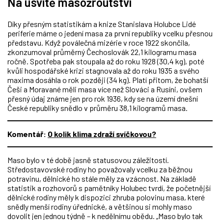
Na úsvitě masožroutství
Díky přesným statistikám a knize Stanislava Holubce Lidé
periferie máme o jedení masa za první republiky vcelku přesnou
představu. Když poválečná mizérie v roce 1922 skončila,
zkonzumoval průměrný Čechoslovák 22,1 kilogramu masa
ročně. Spotřeba pak stoupala až do roku 1928 (30,4 kg), poté
kvůli hospodářské krizi stagnovala až do roku 1935 a svého
maxima dosáhla o rok později (34 kg). Platí přitom, že bohatší
Češi a Moravané měli masa více než Slováci a Rusíni, ovšem
přesný údaj známe jen pro rok 1936, kdy se na území dnešní
České republiky snědlo v průměru 38,1 kilogramů masa.
Komentář:
O kolik klima zdraží svíčkovou?
Maso bylo v té době jasně statusovou záležitostí.
Středostavovské rodiny ho považovaly vcelku za běžnou
potravinu, dělnické ho stále měly za vzácnost. Na základě
statistik a rozhovorů s pamětníky Holubec tvrdí, že početnější
dělnické rodiny měly k dispozici zhruba polovinu masa, které
snědly menší rodiny úřednické, a většinou si mohly maso
dovolit jen jednou týdně – k nedělnímu obědu. „Maso bylo tak