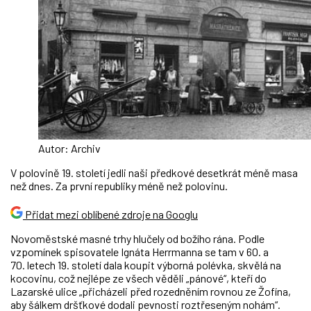
Autor: Archiv
V polovině 19. století jedli naši předkové desetkrát méně masa
než dnes. Za první republiky méně než polovinu.
Přidat mezi oblíbené zdroje na Googlu
Novoměstské masné trhy hlučely od božího rána. Podle
vzpomínek spisovatele Ignáta Herrmanna se tam v 60. a
70. letech 19. století dala koupit výborná polévka, skvělá na
kocovinu, což nejlépe ze všech věděli „pánové“, kteří do
Lazarské ulice „přicházeli před rozedněním rovnou ze Žofína,
aby šálkem dršťkové dodali pevnosti roztřeseným nohám“.