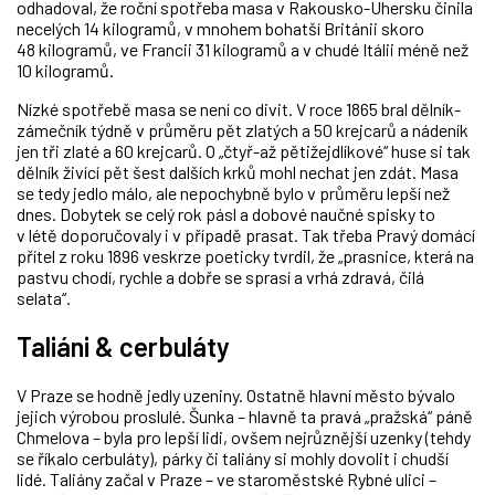
odhadoval, že roční spotřeba masa v Rakousko-Uhersku činila
necelých 14 kilogramů, v mnohem bohatší Británii skoro
48 kilogramů, ve Francii 31 kilogramů a v chudé Itálii méně než
10 kilogramů.
Nízké spotřebě masa se není co divit. V roce 1865 bral dělník-
zámečník týdně v průměru pět zlatých a 50 krejcarů a nádeník
jen tři zlaté a 60 krejcarů. O „čtyř-až pětižejdlíkové“ huse si tak
dělník živící pět šest dalších krků mohl nechat jen zdát. Masa
se tedy jedlo málo, ale nepochybně bylo v průměru lepší než
dnes. Dobytek se celý rok pásl a dobové naučné spisky to
v létě doporučovaly i v případě prasat. Tak třeba Pravý domácí
přítel z roku 1896 veskrze poeticky tvrdil, že „prasnice, která na
pastvu chodí, rychle a dobře se sprasí a vrhá zdravá, čilá
selata“.
Taliáni & cerbuláty
V Praze se hodně jedly uzeniny. Ostatně hlavní město bývalo
jejich výrobou proslulé. Šunka – hlavně ta pravá „pražská“ páně
Chmelova – byla pro lepší lidi, ovšem nejrůznější uzenky (tehdy
se říkalo cerbuláty), párky či taliány si mohly dovolit i chudší
lidé. Taliány začal v Praze – ve staroměstské Rybné ulici –