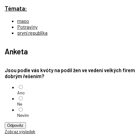
Témata:
maso
Potraviny
první republika
Anketa
Jsou podle vás kvóty na podíl žen ve vedení velkých firem
dobrým řešením?
Ano
Ne
Nevím
Odpověz
Zobraz výsledek