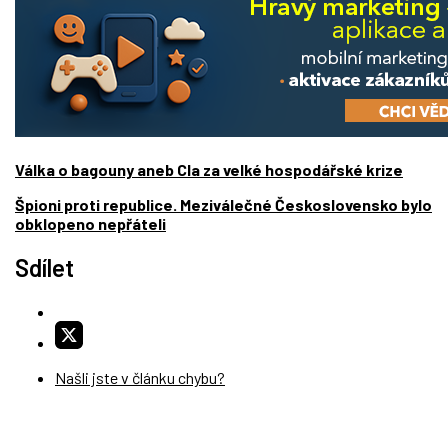
Válka o bagouny aneb Cla za velké hospodářské krize
Špioni proti republice. Meziválečné Československo bylo
obklopeno nepřáteli
Sdílet
Našli jste v článku chybu?