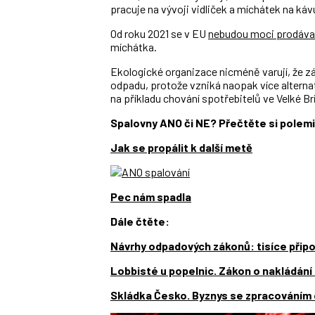
pracuje na vývoji vidliček a míchátek na káv
Od roku 2021 se v EU
nebudou moci prodáva
míchátka.
Ekologické organizace nicméně varují, že 
odpadu, protože vzniká naopak více alternati
na příkladu chování spotřebitelů ve Velké Bri
Spalovny ANO či NE? Přečtěte si polem
Jak se propálit k další metě
Pec nám spadla
Dále čtěte:
Návrhy odpadových zákonů: tisíce přip
Lobbisté u popelnic. Zákon o nakládání
Skládka Česko. Byznys se zpracováním 