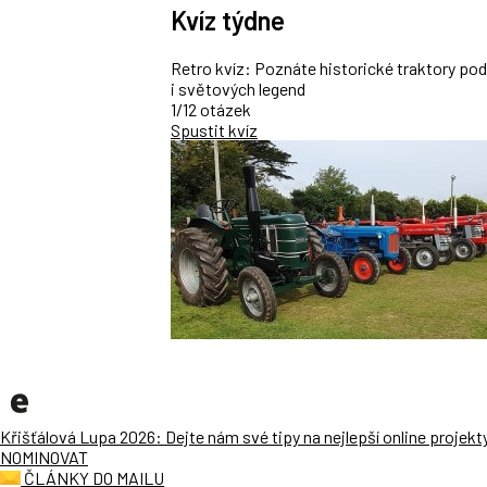
Kvíz týdne
Retro kvíz: Poznáte historické traktory po
i světových legend
1/12 otázek
Spustit kvíz
Křišťálová Lupa 2026: Dejte nám své tipy na nejlepší online projekt
NOMINOVAT
ČLÁNKY DO MAILU