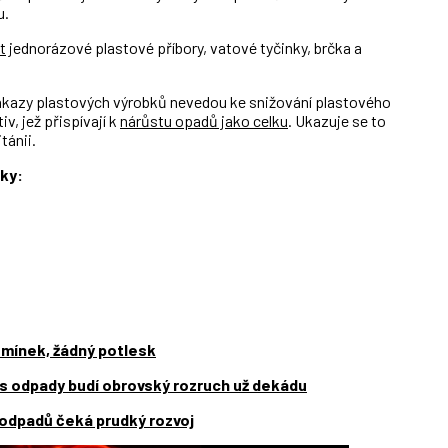
u.
t
jednorázové plastové příbory, vatové tyčinky, brčka a
zákazy plastových výrobků nevedou ke snižování plastového
v, jež přispívají k
nárůstu opadů jako celku
. Ukazuje se to
tánii.
iky:
omínek, žádný potlesk
 s odpady budí obrovský rozruch už dekádu
odpadů čeká prudký rozvoj