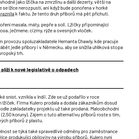
ou vhodné jako lžička na zmrzlinu a další dezerty, větší na
, že se lžíce nerozpustí, ani když bude ponořena v horké
raznila
k faktu, že tento druh příborů má pět příchutí.
koření masala, máty, pepře a soli. Lžičky připomínající
osa, ječmene, cizrny, rýže a ovesných vloček.
além provozu spoluzakladatele Hemanta Chawly, kde pracuje
rábět jedlé příbory i v Německu, aby se snížila uhlíková stopa
vropský trh.
plíží k nové legislativě o odpadech
sníst, vznikla v Indii. Zde se už podařilo v roce
 lžiček. Firma Kulero prodala a dodala zákazníkům dosud
je podle zakladatelky projektu už také prodaná. Maloobchodní
(2,50 koruny). Zájem o tuto alternativu příborů roste s tím,
vých příborů z plastu.
žitelnost se týká také spravedlivé odměny pro zaměstnance
dělce produkující obiloviny na výrobu příborů. Kulero nyní