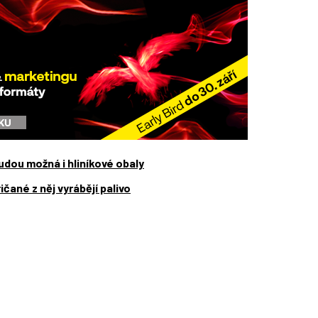
udou možná i hliníkové obaly
ané z něj vyrábějí palivo