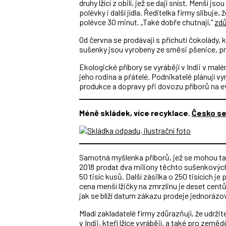
druhy lžící z obilí, jež se dají sníst. Menší js
polévky i další jídla. Ředitelka firmy slibuje
polévce 30 minut. „Také dobře chutnají,“
zdů
Od června se prodávají s příchutí čokolády, 
sušenky jsou vyrobeny ze směsi pšenice, pr
Ekologické příbory se vyrábějí v Indii v m
jeho rodina a přátelé. Podnikatelé plánují vy
produkce a dopravy při dovozu příborů na e
Méně skládek, více recyklace.
Česko se 
Samotná myšlenka příborů, jež se mohou také 
2018 prodat dva miliony těchto sušenkových
50 tisíc kusů. Další zásilka o 250 tisících 
cena menší lžičky na zmrzlinu je deset centů 
jak se blíží datum zákazu prodeje jednorázo
Mladí zakladatelé firmy zdůrazňují, že udr
v Indii, kteří lžíce vyrábějí, a také pro země