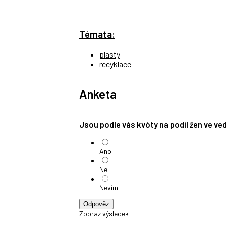
Témata:
plasty
recyklace
Anketa
Jsou podle vás kvóty na podíl žen ve v
Ano
Ne
Nevím
Odpověz
Zobraz výsledek