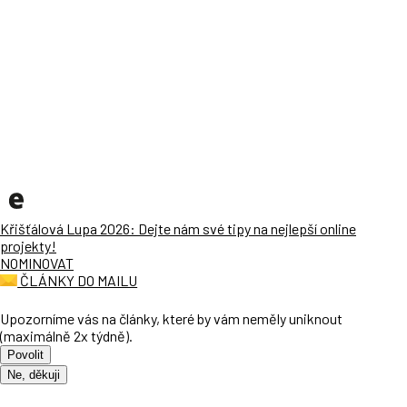
Křišťálová Lupa 2026: Dejte nám své tipy na nejlepší online
projekty!
NOMINOVAT
ČLÁNKY DO MAILU
Upozorníme vás na články, které by vám neměly uniknout
(maximálně 2x týdně).
Povolit
Ne, děkuji