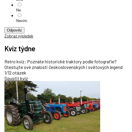
Ne
Nevím
Odpověz
Zobraz výsledek
Kvíz týdne
Retro kvíz: Poznáte historické traktory podle fotografie?
Otestujte své znalosti československých i světových legend
1/12 otázek
Spustit kvíz