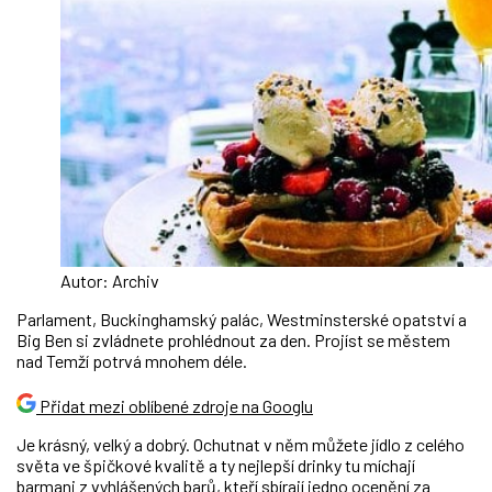
Autor: Archiv
Parlament, Buckinghamský palác, Westminsterské opatství a
Big Ben si zvládnete prohlédnout za den. Projíst se městem
nad Temží potrvá mnohem déle.
Přidat mezi oblíbené zdroje na Googlu
Je krásný, velký a dobrý. Ochutnat v něm můžete jídlo z celého
světa ve špičkové kvalitě a ty nejlepší drinky tu míchají
barmani z vyhlášených barů, kteří sbírají jedno ocenění za