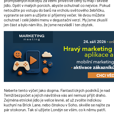
promyšlených koktejlů za velmi přívětivé ceny tu mají i skvělé
jídlo. Opět v malých porcích, abyste ochutnali co nejvíce. Pokud
netoužíte po vstupu do barů na vrcholu světového žebříčku,
vypravte se sem a užijete si příjemný večer. Ve dvou můžete
ochutnat i celé jídelní menu v degustační verzi. My jsme zkusili
jen část a bylo nám líto, že jsme nezvládli i ten zbytek.
Neberte tento výčet jako dogma. Fantastických podniků je nad
Temží bezpočet a jejich návštěva vás ani nemusí přijít draho.
Zejména etnické jídlo je velice levné, ať už zvolíte indickou
kuchyni na Brick Lane, nebo čínskou v Soho, skvěle se najíte za
pár stokorun. Tak si užijete Londýn se vším, co k němu patří.