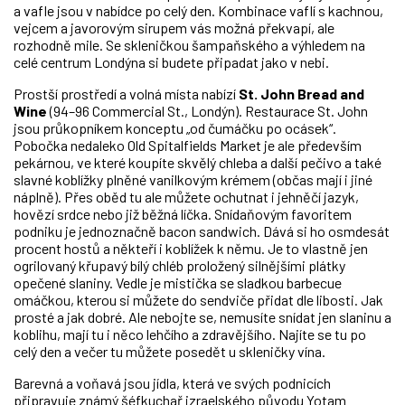
a vafle jsou v nabídce po celý den. Kombinace vaflí s kachnou,
vejcem a javorovým sirupem vás možná překvapí, ale
rozhodně mile. Se skleničkou šampaňského a výhledem na
celé centrum Londýna si budete připadat jako v nebi.
Prostší prostředí a volná místa nabízí
St. John Bread and
Wine
(94–96 Commercial St., Londýn). Restaurace St. John
jsou průkopníkem konceptu „od čumáčku po ocásek“.
Pobočka nedaleko Old Spitalfields Market je ale především
pekárnou, ve které koupíte skvělý chleba a další pečivo a také
slavné koblížky plněné vanilkovým krémem (občas mají i jiné
náplně). Přes oběd tu ale můžete ochutnat i jehněčí jazyk,
hovězí srdce nebo již běžná líčka. Snídaňovým favoritem
podniku je jednoznačně bacon sandwich. Dává si ho osmdesát
procent hostů a někteří i koblížek k němu. Je to vlastně jen
ogrilovaný křupavý bílý chléb proložený silnějšími plátky
opečené slaniny. Vedle je mistička se sladkou barbecue
omáčkou, kterou si můžete do sendviče přidat dle libosti. Jak
prosté a jak dobré. Ale nebojte se, nemusíte snídat jen slaninu a
koblihu, mají tu i něco lehčího a zdravějšího. Najíte se tu po
celý den a večer tu můžete posedět u skleničky vína.
Barevná a voňavá jsou jídla, která ve svých podnicích
připravuje známý šéfkuchař izraelského původu Yotam