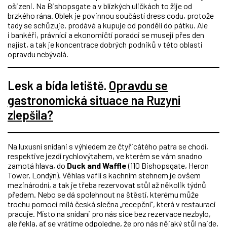
ošizeni. Na Bishopsgate a v blízkých uličkách to žije od
brzkého rána. Oblek je povinnou součástí dress codu, protože
tady se schůzuje, prodává a kupuje od pondělí do pátku. Ale
i bankéři, právníci a ekonomičtí poradci se musejí přes den
najíst, a tak je koncentrace dobrých podniků v této oblasti
opravdu nebývalá.
Lesk a bída letiště.
Opravdu se
gastronomická situace na Ruzyni
zlepšila?
Na luxusní snídani s výhledem ze čtyřicátého patra se chodí,
respektive jezdí rychlovýtahem, ve kterém se vám snadno
zamotá hlava, do
Duck and Waffle
(110 Bishopsgate, Heron
Tower, Londýn). Věhlas vaflí s kachním stehnem je ovšem
mezinárodní, a tak je třeba rezervovat stůl až několik týdnů
předem. Nebo se dá spolehnout na štěstí, kterému může
trochu pomoci milá česká slečna „recepční“, která v restauraci
pracuje. Místo na snídani pro nás sice bez rezervace nezbylo,
ale řekla, ať se vrátíme odpoledne, že pro nás nějaký stůl najde,