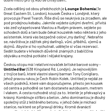
Zcela odlišný od obou předchozích je
Lounge Bohemia
(1e
Great Eastern St, London), kousek Česka v Londýně, který
provozuje Pavel Tvaroh. Říše divů se neukrývá za zrcadlem, ale
pod prodejnou kebabu. Jakmile vejdete úzkými dveřmi, přivítá
vás zeď vytapetovaná Vlastou a Rudým právem, sejdete po
schodech dolů a tam bude čekat kouzelník nebo některá z jeho
asistentek, která vás bezpečně osloví „my darling“. Nebraňte
se, návštěva je zážitek plný darlingů, vůní, příběhů, vjemů a
dojmů. Abyste si ho vychutnali, udělejte si včas rezervaci.
Sedět budete v křeslech důvěrně známých z babiččina
obýváku a možná potkáte i nějaké krajany.
Českou stopu má i relativní nováček britské barové scény –
Untitled Bar
(538 Kingsland Rd, Londýn). Je nejnovějším
z trojice barů, které vlastní slavný barman Tony Conigliaro,
jehož pravou rukou je Čech Robin Kolek. Untitled je nejdál ze
všech podniků, které vám doporučujeme, přesto jen kousek
od centra a pohodlně se tam dostanete autobusem, metrem
i vlakem. A cesta rozhodně stojí za to. Interiér je překvapivý a
krásný. Kombinuje stříbro a beton. Jeho dominantou je dlouhý
společný stůl z leštěného betonu, v jehož čele je míchací
stanice, na které se připravují drinky. Kromě dvanácti