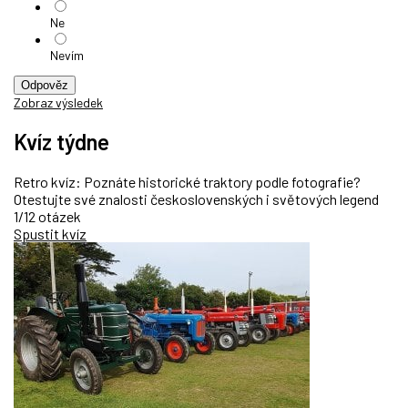
Ne
Nevím
Odpověz
Zobraz výsledek
Kvíz týdne
Retro kvíz: Poznáte historické traktory podle fotografie?
Otestujte své znalosti československých i světových legend
1/12 otázek
Spustit kvíz