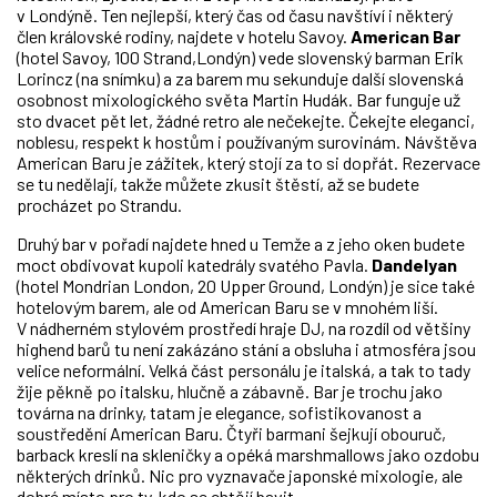
v Londýně. Ten nejlepší, který čas od času navštíví i některý
člen královské rodiny, najdete v hotelu Savoy.
American Bar
(hotel Savoy, 100 Strand,Londýn) vede slovenský barman Erik
Lorincz (na snímku) a za barem mu sekunduje další slovenská
osobnost mixologického světa Martin Hudák. Bar funguje už
sto dvacet pět let, žádné retro ale nečekejte. Čekejte eleganci,
noblesu, respekt k hostům i používaným surovinám. Návštěva
American Baru je zážitek, který stojí za to si dopřát. Rezervace
se tu nedělají, takže můžete zkusit štěstí, až se budete
procházet po Strandu.
Druhý bar v pořadí najdete hned u Temže a z jeho oken budete
moct obdivovat kupoli katedrály svatého Pavla.
Dandelyan
(hotel Mondrian London, 20 Upper Ground, Londýn) je sice také
hotelovým barem, ale od American Baru se v mnohém liší.
V nádherném stylovém prostředí hraje DJ, na rozdíl od většiny
highend barů tu není zakázáno stání a obsluha i atmosféra jsou
velice neformální. Velká část personálu je italská, a tak to tady
žije pěkně po italsku, hlučně a zábavně. Bar je trochu jako
továrna na drinky, tatam je elegance, sofistikovanost a
soustředění American Baru. Čtyři barmani šejkují obouruč,
barback kreslí na skleničky a opéká marshmallows jako ozdobu
některých drinků. Nic pro vyznavače japonské mixologie, ale
dobré místo pro ty, kdo se chtějí bavit.