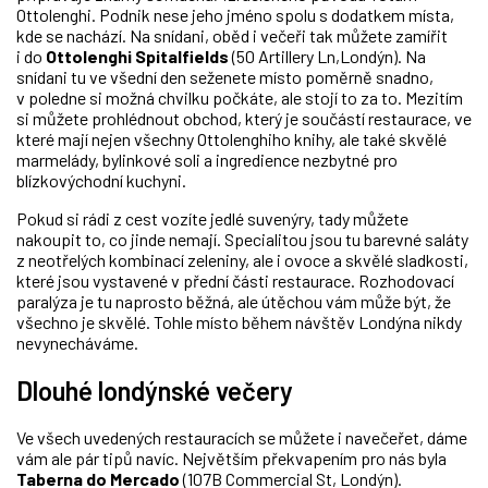
Ottolenghi. Podnik nese jeho jméno spolu s dodatkem místa,
kde se nachází. Na snídani, oběd i večeři tak můžete zamířit
i do
Ottolenghi Spitalfields
(50 Artillery Ln,Londýn). Na
snídani tu ve všední den seženete místo poměrně snadno,
v poledne si možná chvilku počkáte, ale stojí to za to. Mezitím
si můžete prohlédnout obchod, který je součástí restaurace, ve
které mají nejen všechny Ottolenghiho knihy, ale také skvělé
marmelády, bylinkové soli a ingredience nezbytné pro
blízkovýchodní kuchyni.
Pokud si rádi z cest vozíte jedlé suvenýry, tady můžete
nakoupit to, co jinde nemají. Specialitou jsou tu barevné saláty
z neotřelých kombinací zeleniny, ale i ovoce a skvělé sladkosti,
které jsou vystavené v přední části restaurace. Rozhodovací
paralýza je tu naprosto běžná, ale útěchou vám může být, že
všechno je skvělé. Tohle místo během návštěv Londýna nikdy
nevynecháváme.
Dlouhé londýnské večery
Ve všech uvedených restauracích se můžete i navečeřet, dáme
vám ale pár tipů navíc. Největším překvapením pro nás byla
Taberna do Mercado
(107B Commercial St, Londýn).