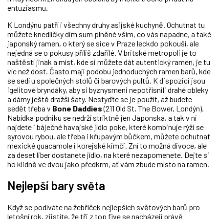
entuziasmu.
K Londýnu patří i všechny druhy asijské kuchyně. Ochutnat tu
můžete knedlíčky dim sum plněné vším, co vás napadne, a také
japonský ramen, o který se sice v Praze leckdo pokouší, ale
nejedná se o pokusy příliš zdařilé. V britské metropoli je to
naštěstí jinak a míst, kde si můžete dát autentický ramen, je tu
víc než dost. Často mají podobu jednoduchých ramen barů, kde
se sedí u společných stolů či barových pultů. K dispozici jsou
igelitové bryndáky, aby si byznysmeni nepotřísnili drahé obleky
a dámy ještě dražší šaty. Nestyďte se je použít, až budete
sedět třeba v
Bone Daddies
(211 Old St, The Bower, Londýn).
Nabídka podniku se nedrží striktně jen Japonska, a tak v ní
najdete i báječné havajské jídlo poke, které kombinuje rýži se
syrovou rybou, ale třeba i křupavým bůčkem, můžete ochutnat
mexické guacamole i korejské kimči. Zní to možná divoce, ale
za deset liber dostanete jídlo, na které nezapomenete. Dejte si
ho klidně ve dvou jako předkrm, ať vám zbude místo na ramen.
Nejlepší bary světa
Když se podíváte na žebříček nejlepších světových barů pro
letošní rok, zjistíte, že tři z top five se nacházejí právě