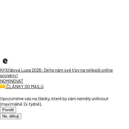
Křišťálová Lupa 2026: Dejte nám své tipy na nejlepší online
projekty!
NOMINOVAT
ČLÁNKY DO MAILU
Upozorníme vás na články, které by vám neměly uniknout
(maximálně 2x týdně).
Povolit
Ne, děkuji