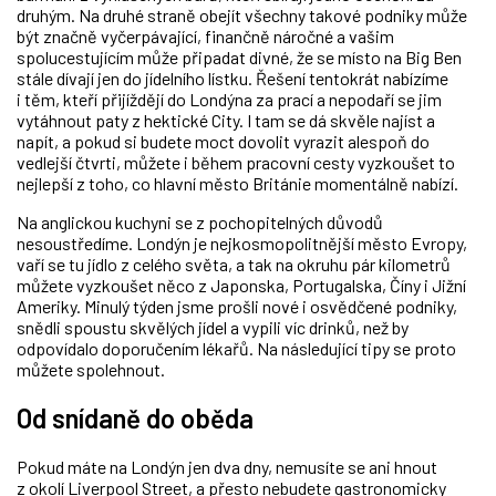
druhým. Na druhé straně obejít všechny takové podniky může
být značně vyčerpávající, finančně náročné a vašim
spolucestujícím může připadat divné, že se místo na Big Ben
stále dívají jen do jídelního lístku. Řešení tentokrát nabízíme
i těm, kteří přijíždějí do Londýna za prací a nepodaří se jim
vytáhnout paty z hektické City. I tam se dá skvěle najíst a
napít, a pokud si budete moct dovolit vyrazit alespoň do
vedlejší čtvrti, můžete i během pracovní cesty vyzkoušet to
nejlepší z toho, co hlavní město Británie momentálně nabízí.
Na anglickou kuchyni se z pochopitelných důvodů
nesoustředíme. Londýn je nejkosmopolitnější město Evropy,
vaří se tu jídlo z celého světa, a tak na okruhu pár kilometrů
můžete vyzkoušet něco z Japonska, Portugalska, Číny i Jižní
Ameriky. Minulý týden jsme prošli nové i osvědčené podniky,
snědli spoustu skvělých jídel a vypili víc drinků, než by
odpovídalo doporučením lékařů. Na následující tipy se proto
můžete spolehnout.
Od snídaně do oběda
Pokud máte na Londýn jen dva dny, nemusíte se ani hnout
z okolí Liverpool Street, a přesto nebudete gastronomicky