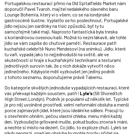
Portugalskou restauraci přímo na Old Spitalfields Market nám
doporučil Pavel Tvaroh, majitel nedalekého slavného baru
Lounge Bohemia, který ví o všem, co se na londýnské
gastroscéně šustne. Vyplatilo se ho poslechnout. Portugalské
jídlo nejsou jen sardinky na tisíc způsobů, byť ty tu
samozřejmě také mají. Naprosto fantastická byla treska
s koriandrovou ovesnou kaší. Možná to nezní lákavě, ale tohle
jídlo se vám zapíše do chuťové paměti. Restaurace patří
kuchařské celebritě Nuno Mendesovi (na snímku). Jídlo, které
tu vaří, vypadá jako to nejjednodušší na světě, ale ve
skutečnosti si hraje s kuchařskými technikami a texturami
jednotlivých surovin tak, že z nich dokáže vytvořit něco
jedinečného. Kdybyste měli vyzkoušet jen jediný podnik
z tohoto seznamu, doporučujeme právě Tabernu.
Do kategorie skvělých jednoduše vypadajících restaurací, které
vás překvapí každým soustem, patří i
Lyle’s
(56 Shoreditch
High Street,Londýn). Podnik je populární už několik let. Typické
je pro něj uvolněné prostředí, velmi neformální obsluha a menší
porce zajímavých jídel, které jsou ideální ke sdílení. Pracují tu
s otevřením ohněm, pečou vlastní chleba, menu mění každý
den. Vyzkoušejte grilované mušle, pokud budou zrovna k mání,
a nechte si místo na dezert. Co jídlo, to exploze chutí. Lyle’s se
nikdy neomrzí, snad jen obsluha by mohla trochu přidat na