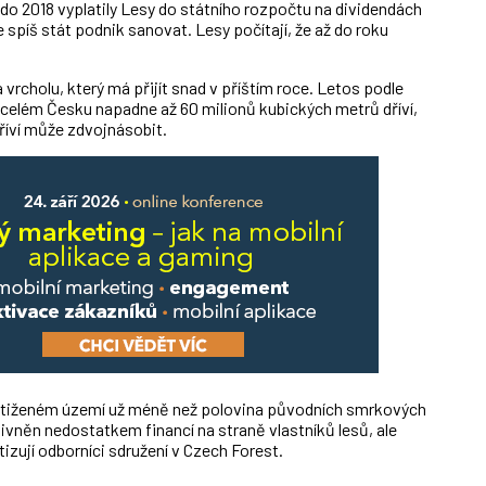
 do 2018 vyplatily Lesy do státního rozpočtu na dividendách
e spíš stát podnik sanovat. Lesy počítají, že až do roku
rcholu, který má přijít snad v příštím roce. Letos podle
celém Česku napadne až 60 milionů kubických metrů dříví,
říví může zdvojnásobit.
ostiženém území už méně než polovina původních smrkových
livněn nedostatkem financí na straně vlastníků lesů, ale
tizují odborníci sdružení v Czech Forest.