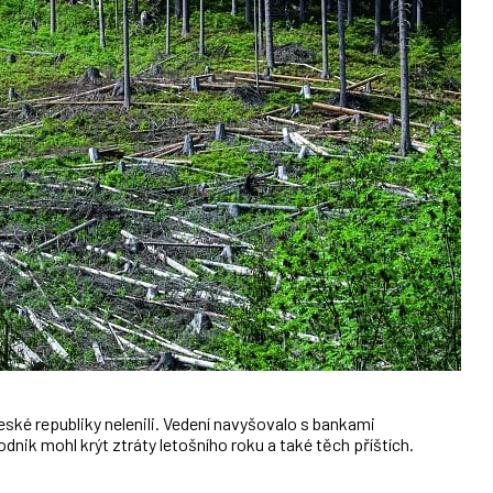
ké republiky nelenili. Vedení navyšovalo s bankami
odnik mohl krýt ztráty letošního roku a také těch příštích.