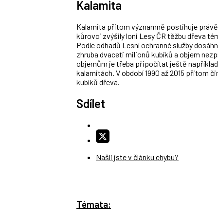
Kalamita
Kalamita přitom významně postihuje právě s
kůrovci zvýšily loni Lesy ČR těžbu dřeva tém
Podle odhadů Lesní ochranné služby dosáhn
zhruba dvaceti milionů kubíků a objem nezp
objemům je třeba připočítat ještě napříkla
kalamitách. V období 1990 až 2015 přitom č
kubíků dřeva.
Sdílet
Našli jste v článku chybu?
Témata: