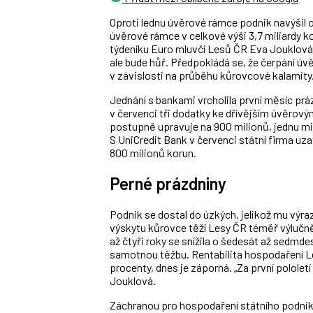
Oproti lednu úvěrové rámce podnik navýšil o
úvěrové rámce v celkové výši 3,7 miliardy kor
týdeníku Euro mluvčí Lesů ČR Eva Jouklová. 
ale bude hůř. Předpokládá se, že čerpání úv
v závislosti na průběhu kůrovcové kalamity
Jednání s bankami vrcholila první měsíc prá
v červenci tři dodatky ke dřívějším úvěrov
postupně upravuje na 900 milionů, jednu mi
S UniCredit Bank v červenci státní firma uza
800 milionů korun.
Perné prázdniny
Podnik se dostal do úzkých, jelikož mu výra
výskytu kůrovce těží Lesy ČR téměř výlučně
až čtyři roky se snížila o šedesát až sedmdes
samotnou těžbu. Rentabilita hospodaření L
procenty, dnes je záporná. „Za první pololetí
Jouklová.
Záchranou pro hospodaření státního podniku