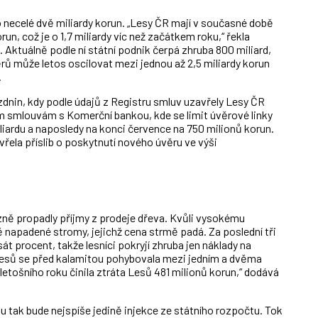
 necelé dvě miliardy korun. „Lesy ČR mají v současné době
un, což je o 1,7 miliardy víc než začátkem roku,“ řekla
Aktuálně podle ní státní podnik čerpá zhruba 800 miliard,
ěrů může letos oscilovat mezi jednou až 2,5 miliardy korun
.
zdnin, kdy podle údajů z Registru smluv uzavřely Lesy ČR
ým smlouvám s Komerční bankou, kde se limit úvěrové linky
liardu a naposledy na konci července na 750 milionů korun.
vřela příslib o poskytnutí nového úvěru ve výši
zně propadly příjmy z prodeje dřeva. Kvůli vysokému
 napadené stromy, jejichž cena strmě padá. Za poslední tři
át procent, takže lesníci pokryjí zhruba jen náklady na
esů se před kalamitou pohybovala mezi jedním a dvěma
 letošního roku činila ztráta Lesů 481 milionů korun,“ dodává
 tak bude nejspíše jedině injekce ze státního rozpočtu. Tok