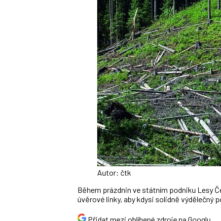
Autor: čtk
Během prázdnin ve státním podniku Lesy Čes
úvěrové linky, aby kdysi solidně výdělečný p
Přidat mezi oblíbené zdroje na Googlu