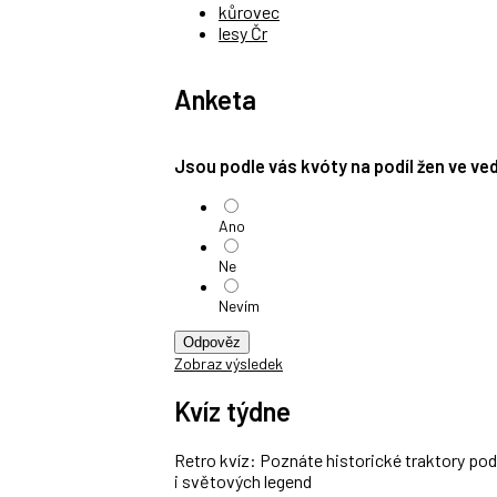
kůrovec
lesy Čr
Anketa
Jsou podle vás kvóty na podíl žen ve v
Ano
Ne
Nevím
Odpověz
Zobraz výsledek
Kvíz týdne
Retro kvíz: Poznáte historické traktory po
i světových legend