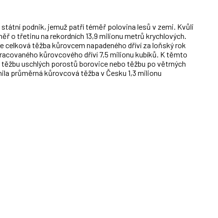
tátní podnik, jemuž patří téměř polovina lesů v zemi. Kvůli
ěř o třetinu na rekordních 13,9 milionu metrů krychlových.
e celková těžba kůrovcem napadeného dříví za loňský rok
racovaného kůrovcového dříví 7,5 milionu kubíků. K těmto
d těžbu uschlých porostů borovice nebo těžbu po větrných
inila průměrná kůrovcová těžba v Česku 1,3 milionu