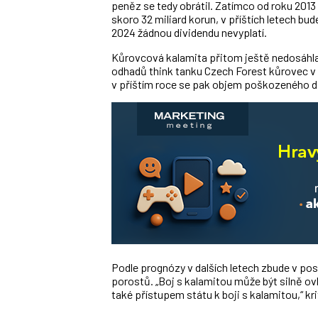
peněz se tedy obrátil. Zatímco od roku 2013
skoro 32 miliard korun, v příštích letech bud
2024 žádnou dividendu nevyplatí.
Kůrovcová kalamita přitom ještě nedosáhla v
odhadů think tanku Czech Forest kůrovec v 
v příštím roce se pak objem poškozeného d
Podle prognózy v dalších letech zbude v p
porostů. „Boj s kalamitou může být silně ov
také přístupem státu k boji s kalamitou,“ kri